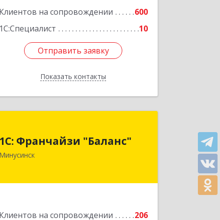
Клиентов на сопровождении
600
1С:Специалист
10
Отправить заявку
Отправить заявку
Показать контакты
Назад
1С: Франчайзи "Баланс"
1С: Франчайзи "Баланс"
662610, Красноярский край,
Минусинск
Минусинск г, Абаканская ул, дом №
43а, пом.14
Подробнее
Клиентов на сопровождении
206