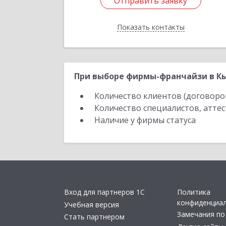
Отправить заявку
Отправить заявку
Показать контакты
Назад
При выборе фирмы-франчайзи в Кы
Количество клиентов (договоро
Количество специалистов, атте
Наличие у фирмы статуса
Вход для партнеров 1С
Политика
конфиденциа
Учебная версия
Замечания по
Стать партнером