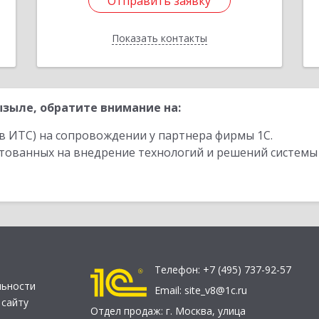
Отправить заявку
Отправить заявку
Показать контакты
Назад
зыле, обратите внимание на:
в ИТС) на сопровождении у партнера фирмы 1С.
стованных на внедрение технологий и решений системы
Телефон:
+7 (495) 737-92-57
льности
Email:
site_v8@1c.ru
 сайту
Отдел продаж:
г. Москва
,
улица