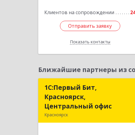
Подробне
Клиентов на сопровождении
2
Отправить заявку
Отправить заявку
Показать контакты
Назад
Ближайшие партнеры из со
1С:Первый Бит,
1С:Первый Бит
Красноярск,
Красноярск
Центральный офис
Центральный офи
Красноярск
660017, Красноярский край
Красноярск г, Диктатур