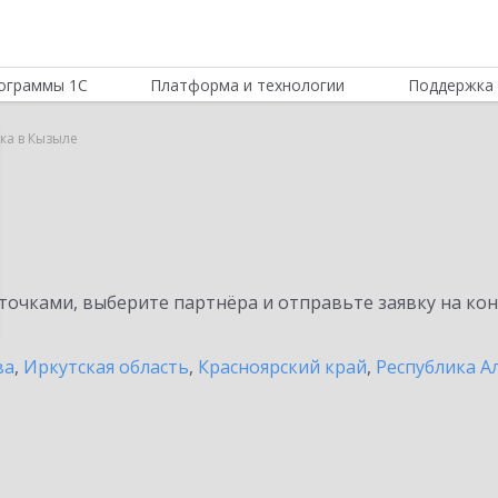
ограммы 1С
Платформа и технологии
Поддержка 
ка в Кызыле
а
очками, выберите партнёра и отправьте заявку на ко
ва
,
Иркутская область
,
Красноярский край
,
Республика А