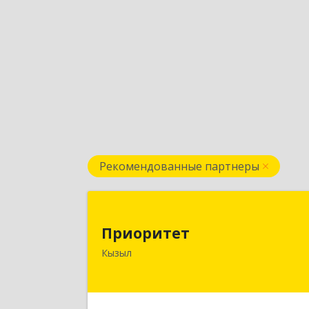
Рекомендованные партнеры
Приорите
Приоритет
667000, Тыва Респ, Кызыл г
Кызыл
Комсомольская ул, дом № 20, кв. 2
оф.