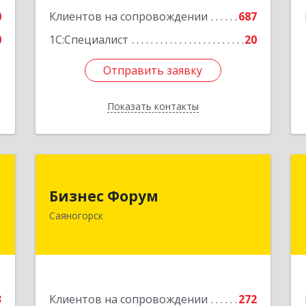
2
0
Клиентов на сопровождении
687
е
0
1С:Специалист
20
Отправить заявку
Отправить заявку
Показать контакты
Назад
с
Бизнес Форум
Бизнес Форум
,
655603, Хакасия Респ, Саяногорск г,
Саяногорск
,
Советский мкр, дом № 2, кв.262
0
Подробнее
е
3
Клиентов на сопровождении
272