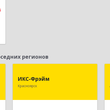
е
4
седних регионов
,
ИКС-Фрэйм
,
ИКС-Фрэйм
660077, Красноярский край,
с
Красноярск
Красноярск г, Батурина ул, дом № 32,
пом.4
,
ы
Подробнее