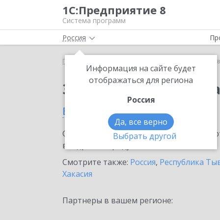
1С:Предприятие 8
Система программ
Россия
Пр
Главная
Сервисы ИТС
1С:Доставка
1С:Достав
Информация на сайте будет
отображаться для региона
Заказать 1С:Доставк
Россия
в Кызыле
Да, все верно
Ознакомьтесь с информационными карт
Выбрать другой
внедрение продукта.
Смотрите также:
Россия
,
Республика Ты
Хакасия
Партнеры в вашем регионе: