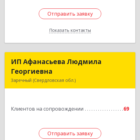
Отправить заявку
Отправить заявку
Показать контакты
Назад
ИП Афанасьева Людмила
ИП Афанасьева Людмила
Георгиевна
Георгиевна
Заречный (Свердловская обл.)
624250, Свердловская обл, Заречный г,
Алещенкова ул, дом № 4, кв.46
Клиентов на сопровождении
69
Подробнее
Отправить заявку
Отправить заявку