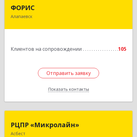
ФОРИС
ФОРИС
Алапаевск
624601, Свердловская обл, Алапаевск г, Ленина
ул, дом № 9
Подробнее
Клиентов на сопровождении
105
Отправить заявку
Отправить заявку
Показать контакты
Назад
РЦПР «Микролайн»
РЦПР «Микролайн»
Асбест
624272, Свердловская обл, Асбест г, имени В.И.