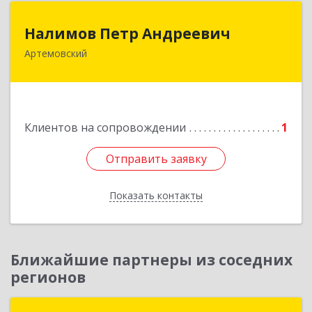
Налимов Петр Андреевич
Налимов Петр Андреевич
Артемовский
623780, Свердловская обл, Артемовский г,
Добролюбова ул, дом № 25
Подробнее
Клиентов на сопровождении
1
Отправить заявку
Отправить заявку
Показать контакты
Назад
Ближайшие партнеры из соседних
регионов