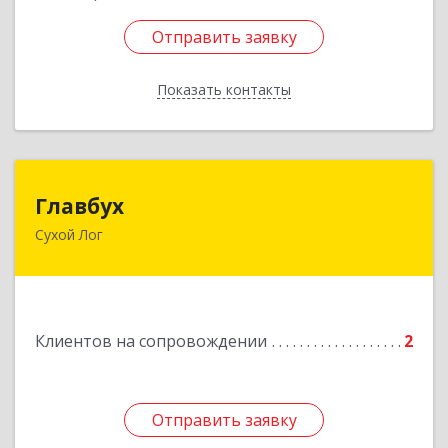
Отправить заявку
Отправить заявку
Показать контакты
Назад
Главбух
Главбух
Сухой Лог
624800, Свердловская обл, Сухой Лог г,
Артиллеристов ул, дом № 41, кв.28
Подробнее
Клиентов на сопровождении
2
Отправить заявку
Отправить заявку