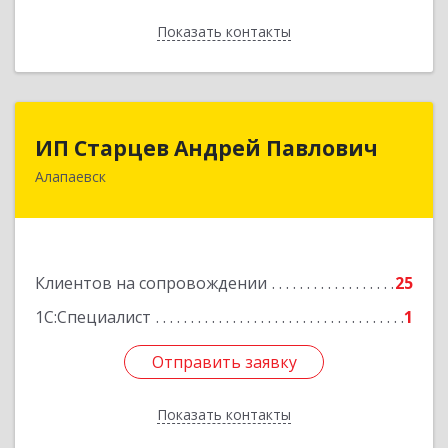
Показать контакты
Назад
ИП Старцев Андрей Павлович
ИП Старцев Андрей Павлович
Алапаевск
624601, Свердловская обл, Алапаевск г,
Братьев Смольниковых ул, дом № 38, кв.16
Подробнее
Клиентов на сопровождении
25
1С:Специалист
1
Отправить заявку
Отправить заявку
Показать контакты
Назад