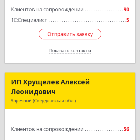
Подробнее
Клиентов на сопровождении
90
1С:Специалист
5
Отправить заявку
Отправить заявку
Показать контакты
Назад
ИП Хрущелев Алексей
ИП Хрущелев Алексей
Леонидович
Леонидович
Заречный (Свердловская обл.)
624250, Свердловская обл, Заречный г,
Курчатова ул, дом № 27/2, кв.57
Клиентов на сопровождении
56
Подробнее