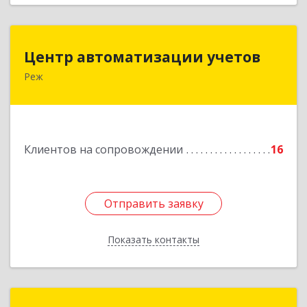
Центр автоматизации учетов
Центр автоматизации учетов
Реж
623750, Свердловская обл, Режевской р-н, Реж
г, Энгельса ул, дом № 6 А
Подробнее
Клиентов на сопровождении
16
Отправить заявку
Отправить заявку
Показать контакты
Назад