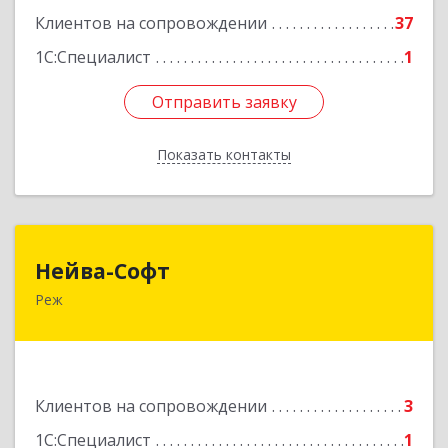
Клиентов на сопровождении
37
1С:Специалист
1
Отправить заявку
Отправить заявку
Показать контакты
Назад
Нейва-Софт
Нейва-Софт
Реж
623750, Свердловская обл, Режевской р-н, Реж
г, Ленина ул, дом № 76/1, оф.1
Подробнее
Клиентов на сопровождении
3
1С:Специалист
1