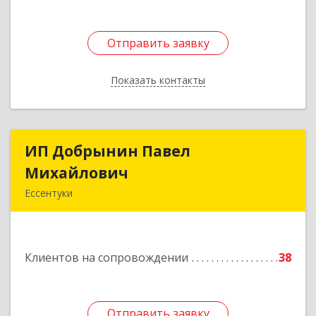
Подробнее
Отправить заявку
Отправить заявку
Показать контакты
Назад
ИП Добрынин Павел
ИП Добрынин Павел
Михайлович
Михайлович
Ессентуки
Подробнее
Клиентов на сопровождении
38
Отправить заявку
Отправить заявку