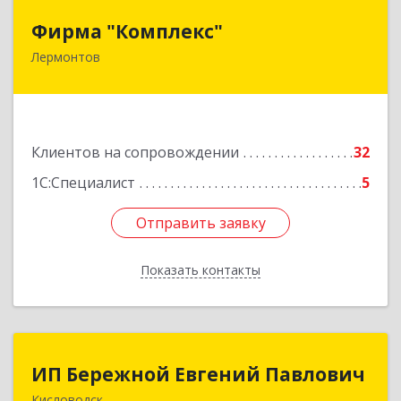
Фирма "Комплекс"
Фирма "Комплекс"
Лермонтов
357348, Ставропольский край, Лермонтов г,
Острогорка с, Степная ул, дом № 46, а
Подробнее
Клиентов на сопровождении
32
1С:Специалист
5
Отправить заявку
Отправить заявку
Показать контакты
Назад
ИП Бережной Евгений Павлович
ИП Бережной Евгений Павлович
Кисловодск