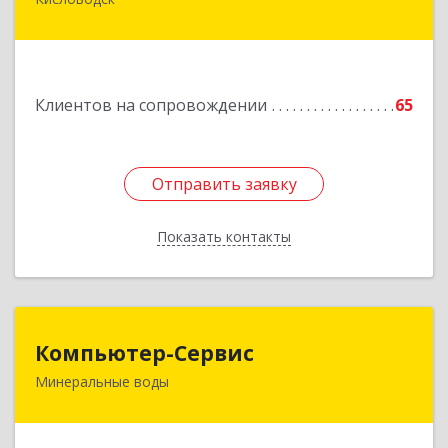
357748, Ставропольский край, Кисловодск г,
Главная ул, дом № 30
Подробнее
Клиентов на сопровождении
65
Отправить заявку
Отправить заявку
Показать контакты
Назад
Компьютер-Сервис
Компьютер-Сервис
Минеральные воды
357202, Ставропольский край, Минеральные
Воды г, Гагарина ул, дом № 48