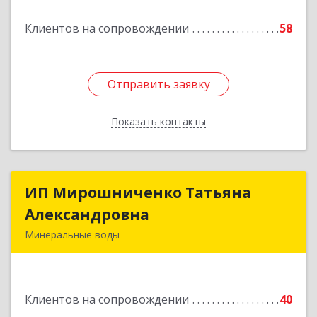
Подробнее
Клиентов на сопровождении
58
Отправить заявку
Отправить заявку
Показать контакты
Назад
ИП Мирошниченко Татьяна
ИП Мирошниченко Татьяна
Александровна
Александровна
Минеральные воды
357212, Ставропольский край,
Минераловодский р-н, Минеральные Воды г,
50 лет Октября ул, дом № 138
Клиентов на сопровождении
40