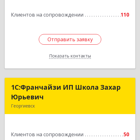
Клиентов на сопровождении
110
Подробнее
Отправить заявку
Отправить заявку
Показать контакты
Назад
1С:Франчайзи ИП Школа Захар
1С:Франчайзи ИП Школа Захар
Юрьевич
Юрьевич
Георгиевск
357840, Ставропольский край, Георгиевский р-
н, Александрийская ст-ца, Курдюмовский пер,
дом № 10
Клиентов на сопровождении
50