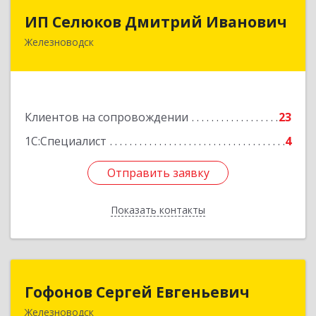
ИП Селюков Дмитрий Иванович
ИП Селюков Дмитрий Иванович
Железноводск
357400, Ставропольский край, Железноводск г,
Энгельса ул, дом № 17, кв.17
Подробнее
Клиентов на сопровождении
23
1С:Специалист
4
Отправить заявку
Отправить заявку
Показать контакты
Назад
Гофонов Сергей Евгеньевич
Гофонов Сергей Евгеньевич
Железноводск