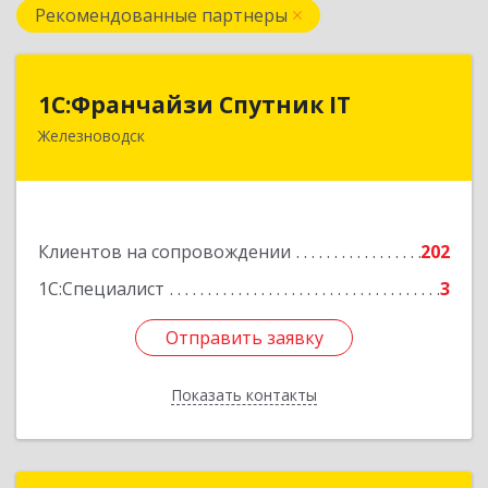
Рекомендованные партнеры
1С:Франчайзи Спутник IT
1С:Франчайзи Спутник IT
Железноводск
357430, Ставропольский край, город-курорт
Железноводск, Иноземцево п, Свободы ул, дом
№ 136
Подробнее
Клиентов на сопровождении
202
1С:Специалист
3
Отправить заявку
Отправить заявку
Показать контакты
Назад