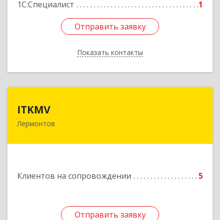
Подробнее
1С:Специалист
1
Отправить заявку
Отправить заявку
Показать контакты
Назад
ITKMV
ITKMV
Лермонтов
Подробнее
Клиентов на сопровождении
5
Отправить заявку
Отправить заявку