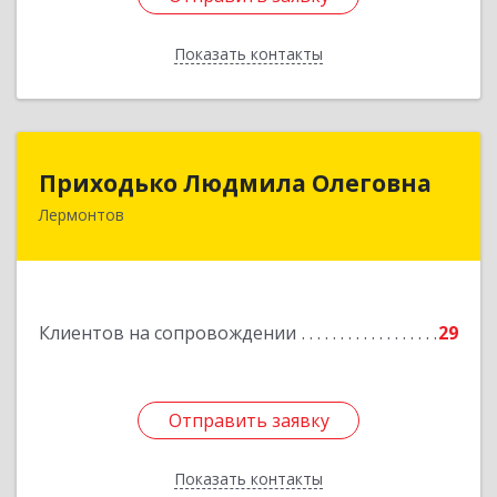
Показать контакты
Назад
Приходько Людмила Олеговна
Приходько Людмила Олеговна
Лермонтов
357341, Лермонтов г, П.Лумумбы ул, дом №
43/2, кв.44
Подробнее
Клиентов на сопровождении
29
Отправить заявку
Отправить заявку
Показать контакты
Назад