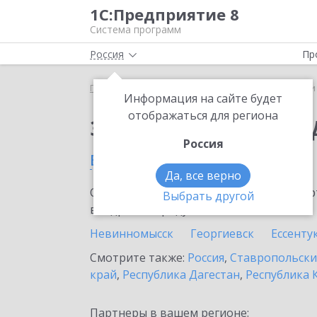
1С:Предприятие 8
Система программ
Россия
Пр
Главная
Сервисы ИТС
1С-Чеки ОФД
1С-Чеки
Информация на сайте будет
отображаться для региона
Заказать 1С-Чеки ОФ
Россия
в Минеральных водах
Да, все верно
Ознакомьтесь с информационными карт
Выбрать другой
внедрение продукта.
Невинномысск
Георгиевск
Ессенту
Смотрите также:
Россия
,
Ставропольски
край
,
Республика Дагестан
,
Республика 
Партнеры в вашем регионе: