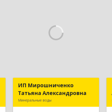
с
ИП Мирошниченко
ИП Мирошниченко
Татьяна Александровна
Татьяна Александровна
,
Минеральные воды
,
357212, Ставропольский край,
8
Минераловодский р-н, Минеральные