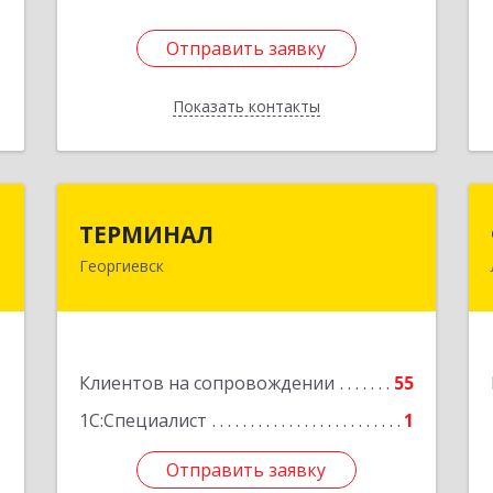
Отправить заявку
Отправить заявку
Показать контакты
Назад
р
ТЕРМИНАЛ
ТЕРМИНАЛ
ч
Георгиевск
357820, Ставропольский край,
Георгиевск г, Калинина ул, дом № 109
е
Подробнее
1
Клиентов на сопровождении
55
1С:Специалист
1
Отправить заявку
Отправить заявку