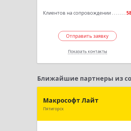
Подробне
Клиентов на сопровождении
5
Отправить заявку
Отправить заявку
Показать контакты
Назад
Ближайшие партнеры из со
Макрософт Лай
Макрософт Лайт
Пятигорск
357501, Ставропольский край
Пятигорск г, Коста Хетагурова ул, до
№ 