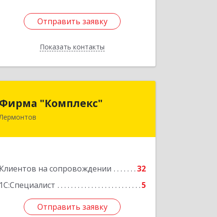
Отправить заявку
Отправить заявку
Показать контакты
Назад
Фирма "Комплекс"
Фирма "Комплекс"
Лермонтов
357348, Ставропольский край,
Лермонтов г, Острогорка с, Степная
ул, дом № 46, а
Подробнее
Клиентов на сопровождении
32
1С:Специалист
5
Отправить заявку
Отправить заявку