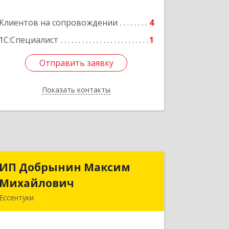
Воды г, 22 Партсъезда пр-кт,
Клиентов на сопровождении
домовладение № 9, корпус 1
4
1С:Специалист
1
Подробнее
Отправить заявку
Отправить заявку
Показать контакты
Назад
ИП Добрынин Максим
ИП Добрынин Максим
Михайлович
Михайлович
Ессентуки
357601, Ставропольский край,
Ессентуки, Спасателей, дом № 5, кв.43