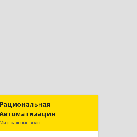
Рациональная
Рациональная
Автоматизация
Автоматизация
Минеральные воды
357209, Ставропольский край, м.о.
Минераловодский, Минеральные