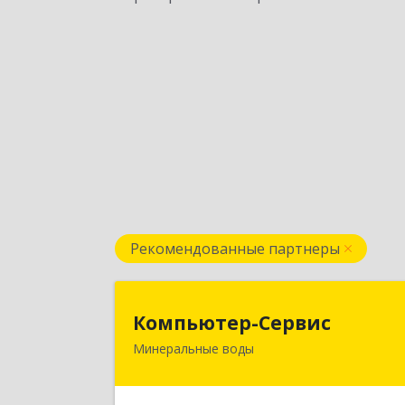
Рекомендованные партнеры
Компьютер-Серви
Компьютер-Сервис
Минеральные воды
357202, Ставропольский край
Минеральные Воды г, Гагарина ул
дом № 4