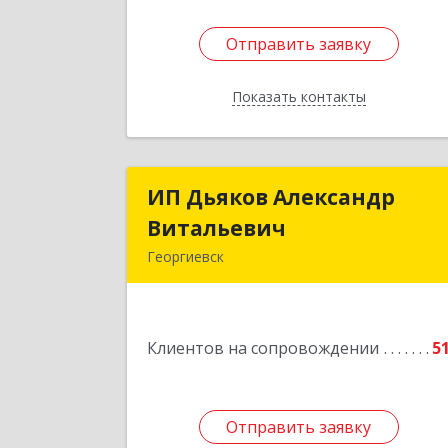
Отправить заявку
Отправить заявку
Показать контакты
Назад
ИП Дьяков Александр
ИП Дьяков Александ
Витальевич
Витальеви
Георгиевск
Подробне
Клиентов на сопровождении
5
Отправить заявку
Отправить заявку