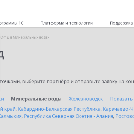
ограммы 1С
Платформа и технологии
Поддержка 
 ОФД в Минеральных водах
Д
очками, выберите партнёра и отправьте заявку на ко
ки
Минеральные воды
Железноводск
Показать
й край
,
Кабардино-Балкарская Республика
,
Карачаево-Ч
Калмыкия
,
Республика Северная Осетия - Алания
,
Ростовс