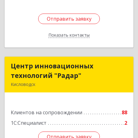
Отправить заявку
Отправить заявку
Показать контакты
Назад
Центр инновационных
Центр инновационных
технологий "Радар"
технологий "Радар"
Кисловодск
357000, Ставропольский край, Кисловодск г,
Цандера проезд, дом № 2
Клиентов на сопровождении
88
Подробнее
1С:Специалист
2
Отправить заявку
Отправить заявку