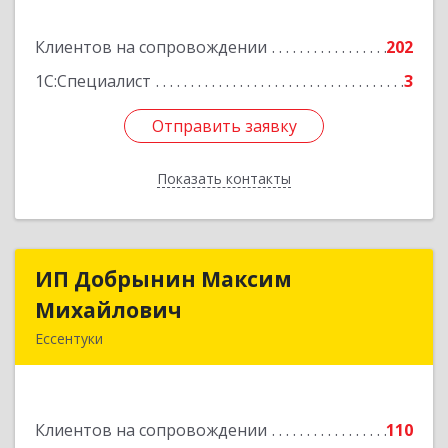
Подробнее
Клиентов на сопровождении
202
1С:Специалист
3
Отправить заявку
Отправить заявку
Показать контакты
Назад
ИП Добрынин Максим
ИП Добрынин Максим
Михайлович
Михайлович
Ессентуки
357601, Ставропольский край, Ессентуки,
Спасателей, дом № 5, кв.43
Клиентов на сопровождении
110
Подробнее