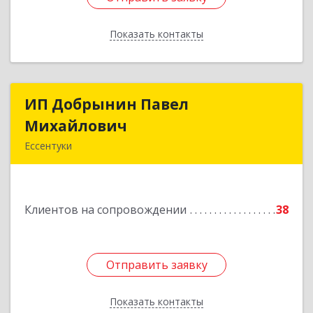
Показать контакты
Назад
ИП Добрынин Павел
ИП Добрынин Павел
Михайлович
Михайлович
Ессентуки
Подробнее
Клиентов на сопровождении
38
Отправить заявку
Отправить заявку
Показать контакты
Назад