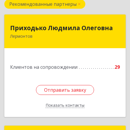
Рекомендованные партнеры
Приходько Людмила Олеговна
Приходько Людмила Олеговна
Лермонтов
357341, Лермонтов г, П.Лумумбы ул, дом №
43/2, кв.44
Подробнее
Клиентов на сопровождении
29
Отправить заявку
Отправить заявку
Показать контакты
Назад