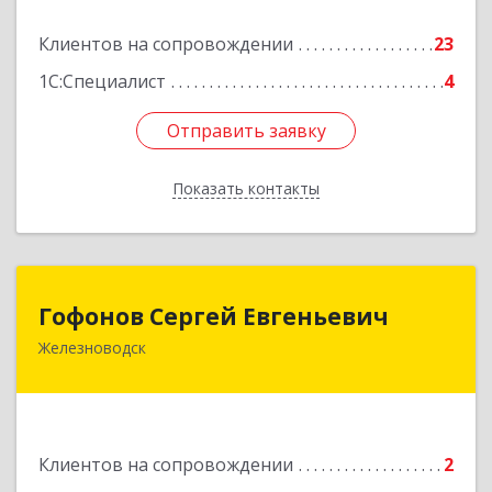
Подробнее
Клиентов на сопровождении
23
1С:Специалист
4
Отправить заявку
Отправить заявку
Показать контакты
Назад
Гофонов Сергей Евгеньевич
Гофонов Сергей Евгеньевич
Железноводск
Подробнее
Клиентов на сопровождении
2