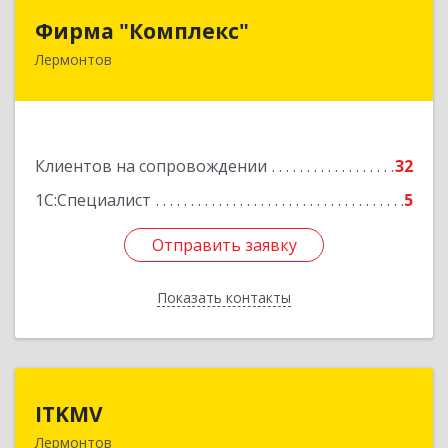
Фирма "Комплекс"
Фирма "Комплекс"
Лермонтов
357348, Ставропольский край, Лермонтов г,
Острогорка с, Степная ул, дом № 46, а
Подробнее
Клиентов на сопровождении
32
1С:Специалист
5
Отправить заявку
Отправить заявку
Показать контакты
Назад
ITKMV
ITKMV
Лермонтов