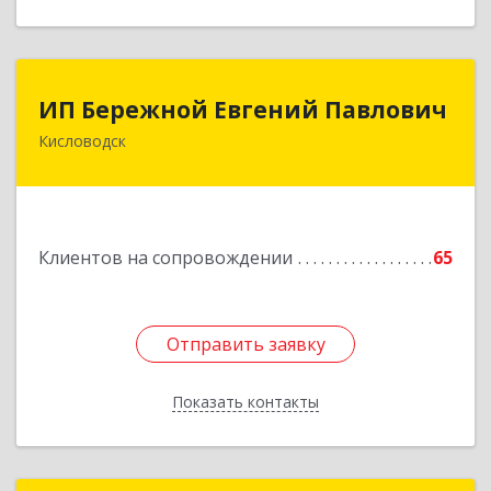
ИП Бережной Евгений Павлович
ИП Бережной Евгений Павлович
Кисловодск
357748, Ставропольский край, Кисловодск г,
Главная ул, дом № 30
Подробнее
Клиентов на сопровождении
65
Отправить заявку
Отправить заявку
Показать контакты
Назад