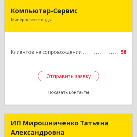
Компьютер-Сервис
Компьютер-Сервис
Минеральные воды
357202, Ставропольский край, Минеральные
Воды г, Гагарина ул, дом № 48
Подробнее
Клиентов на сопровождении
58
Отправить заявку
Отправить заявку
Показать контакты
Назад
ИП Мирошниченко Татьяна
ИП Мирошниченко Татьяна
Александровна
Александровна