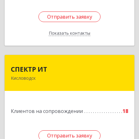
Отправить заявку
Отправить заявку
Показать контакты
Назад
СПЕКТР ИТ
СПЕКТР ИТ
Кисловодск
357736, Ставропольский край, Кисловодск г,
Ставропольская ул, дом № 8
Подробнее
Клиентов на сопровождении
18
Отправить заявку
Отправить заявку