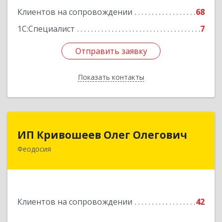
Подробнее
Клиентов на сопровождении
68
1С:Специалист
7
Отправить заявку
Отправить заявку
Показать контакты
Назад
ИП Кривошеев Олег Олегович
ИП Кривошеев Олег Олегович
Феодосия
Подробнее
Клиентов на сопровождении
42