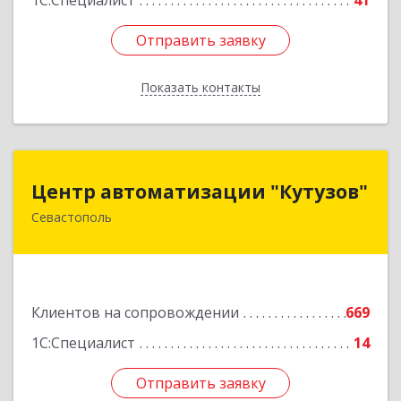
1С:Специалист
41
Отправить заявку
Отправить заявку
Показать контакты
Назад
Центр автоматизации "Кутузов"
Центр автоматизации "Кутузов"
Севастополь
299011, Севастополь г, Генерала Петрова ул,
дом № 20, корпус 1, оф.1
Подробнее
Клиентов на сопровождении
669
1С:Специалист
14
Отправить заявку
Отправить заявку