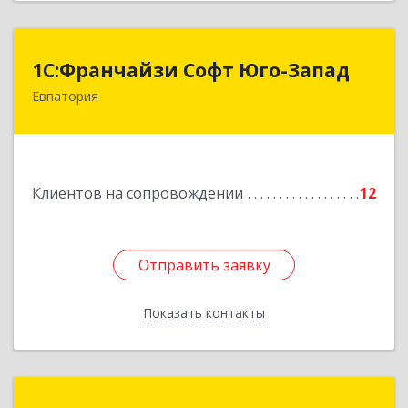
1С:Франчайзи Софт Юго-Запад
1С:Франчайзи Софт Юго-Запад
Евпатория
297407, Крым Респ, Евпатория г, Победы пр-кт,
дом № 13, кв.45
Подробнее
Клиентов на сопровождении
12
Отправить заявку
Отправить заявку
Показать контакты
Назад
Зиядинов Арсен Салединович