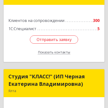
34
Подробнее
Клиентов на сопровождении
300
1С:Специалист
5
Отправить заявку
Отправить заявку
Показать контакты
Назад
Студия "КЛАСС!" (ИП Черная
Студия "КЛАСС!" (ИП Черная
Екатерина Владимировна)
Екатерина Владимировна)
Ялта
98600, г. Ялта, ул. Свердлова, 24
Подробнее