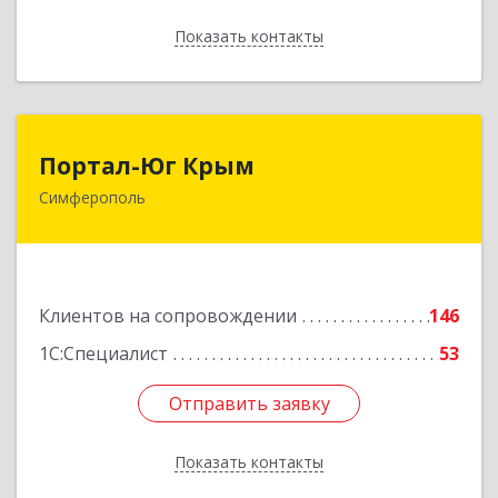
Показать контакты
Назад
Портал-Юг Крым
Портал-Юг Крым
Симферополь
295015, Крым Респ, Симферополь г, Козлова ул,
дом № 27
Подробнее
Клиентов на сопровождении
146
1С:Специалист
53
Отправить заявку
Отправить заявку
Показать контакты
Назад