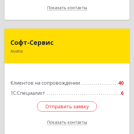
Показать контакты
Назад
Софт-Сервис
Софт-Сервис
Анапа
353440, Краснодарский край, Анапский р-н,
Анапа г, Владимирская ул, дом № 140, кв.93
Подробнее
Клиентов на сопровождении
40
1С:Специалист
6
Отправить заявку
Отправить заявку
Показать контакты
Назад