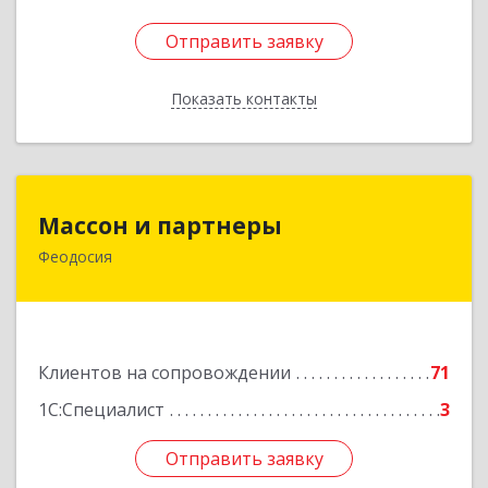
Отправить заявку
Отправить заявку
Показать контакты
Назад
Массон и партнеры
Массон и партнеры
Феодосия
298112, Крым Респ, Феодосия г, Крымская ул,
дом № 31
Подробнее
Клиентов на сопровождении
71
1С:Специалист
3
Отправить заявку
Отправить заявку