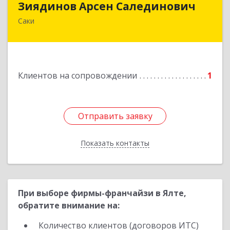
Зиядинов Арсен Салединович
Саки
г.Саки, Интернациональная, 5/2, кв.1
Подробнее
Клиентов на сопровождении
1
Отправить заявку
Отправить заявку
Показать контакты
Назад
При выборе фирмы-франчайзи в Ялте,
обратите внимание на:
Количество клиентов (договоров ИТС)