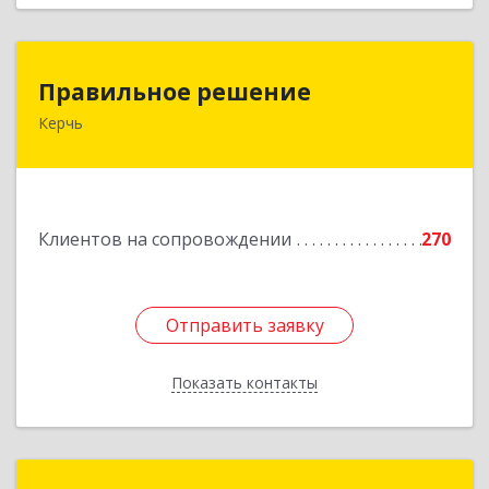
Правильное решение
Правильное решение
Керчь
298330, Крым Респ, Керчь г, Адмиралтейский
проезд, дом № 1
Подробнее
Клиентов на сопровождении
270
Отправить заявку
Отправить заявку
Показать контакты
Назад