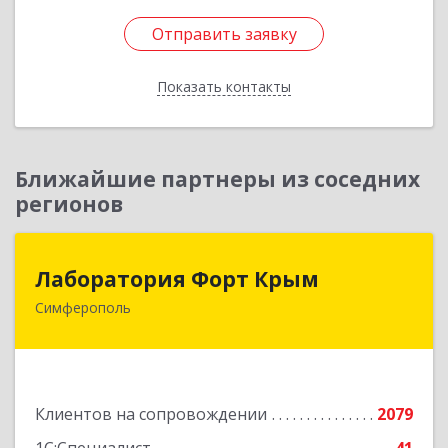
Отправить заявку
Отправить заявку
Показать контакты
Назад
Ближайшие партнеры из соседних
регионов
Лаборатория Форт Крым
Лаборатория Форт Крым
Симферополь
295034, Крым Респ, Симферополь г, Киевская
ул, дом № 79, оф.902
Подробнее
Клиентов на сопровождении
2079