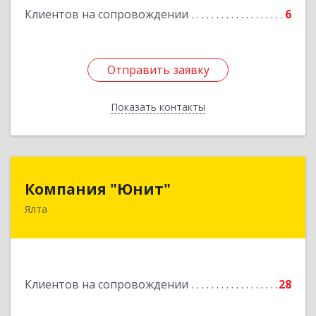
Клиентов на сопровождении
6
Отправить заявку
Отправить заявку
Показать контакты
Назад
Компания "Юнит"
Компания "Юнит"
Ялта
298600, Крым Респ, Ялта г, Васильева ул, дом №
16, оф.400
Подробнее
Клиентов на сопровождении
28