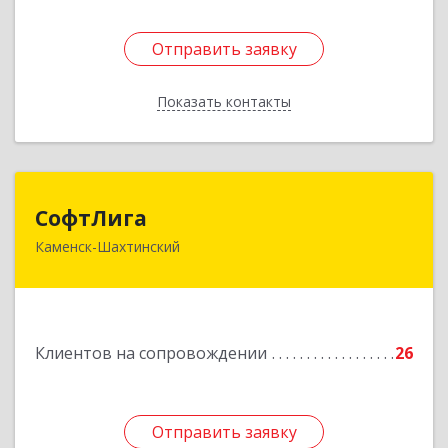
Отправить заявку
Отправить заявку
Показать контакты
Назад
СофтЛига
СофтЛига
Каменск-Шахтинский
347800, Ростовская обл, Каменск-Шахтинский г,
Желябова ул, дом № 33А
Подробнее
Клиентов на сопровождении
26
Отправить заявку
Отправить заявку