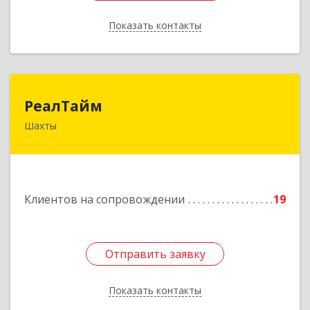
Показать контакты
Назад
РеалТайм
РеалТайм
Шахты
346504, Ростовская обл, Шахты г,
Чернышевского ул, дом № 42
Подробнее
Клиентов на сопровождении
19
Отправить заявку
Отправить заявку
Показать контакты
Назад