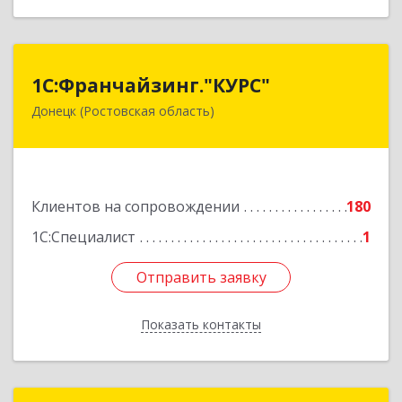
1С:Франчайзинг."КУРС"
1С:Франчайзинг."КУРС"
Донецк (Ростовская область)
346330, Ростовская обл, Донецк г, Благодатный
пер, дом № 16
Подробнее
Клиентов на сопровождении
180
1С:Специалист
1
Отправить заявку
Отправить заявку
Показать контакты
Назад