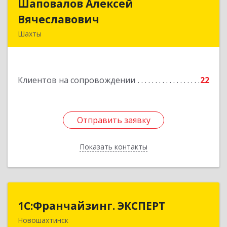
Шаповалов Алексей
Шаповалов Алексей
Вячеславович
Вячеславович
Шахты
346510, Шахты г, Ленина ул, дом № 142
Подробнее
Клиентов на сопровождении
22
Отправить заявку
Отправить заявку
Показать контакты
Назад
1С:Франчайзинг. ЭКСПЕРТ
1С:Франчайзинг. ЭКСПЕРТ
Новошахтинск
346901, Ростовская обл, Новошахтинск г,