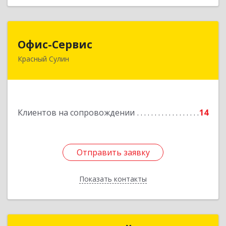
Офис-Сервис
Офис-Сервис
Красный Сулин
346350, Ростовская обл, р-н Красносулинский,
Красный Сулин г, Заводская ул, дом № 1
Подробнее
Клиентов на сопровождении
14
Отправить заявку
Отправить заявку
Показать контакты
Назад