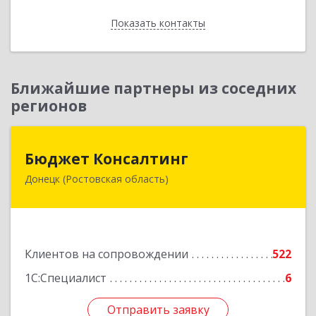
Показать контакты
Назад
Ближайшие партнеры из соседних
регионов
Бюджет Консалтинг
Бюджет Консалтинг
Донецк (Ростовская область)
346338, Ростовская обл, г.о. Город Донецк,
Донецк г, 12-й кв-л, дом № 10, оф.28
Подробнее
Клиентов на сопровождении
522
1С:Специалист
6
Отправить заявку
Отправить заявку