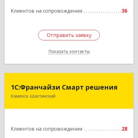
Подробнее
Клиентов на сопровождении
36
Отправить заявку
Отправить заявку
Показать контакты
Назад
1С:Франчайзи Смарт решения
1С:Франчайзи Смарт решения
Каменск-Шахтинский
347800, Ростовская обл, Каменск-Шахтинский г,
Ворошилова ул, дом № 152
Подробнее
Клиентов на сопровождении
28