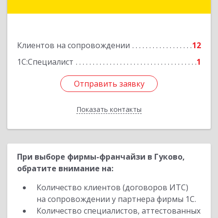
Куйбышева ул, дом № 6, кв.2
Подробнее
Клиентов на сопровождении
12
1С:Специалист
1
Отправить заявку
Отправить заявку
Показать контакты
Назад
При выборе фирмы-франчайзи в Гуково,
обратите внимание на:
Количество клиентов (договоров ИТС)
на сопровождении у партнера фирмы 1С.
Количество специалистов, аттестованных