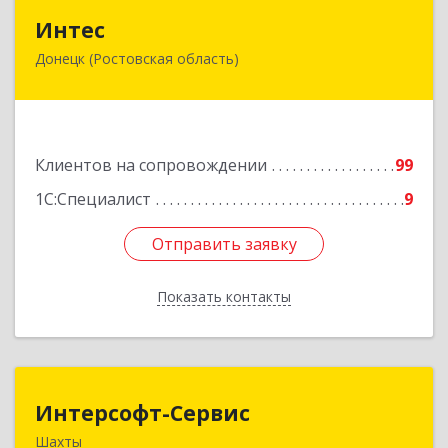
Интес
Интес
Донецк (Ростовская область)
346330, Ростовская обл, Донецк г, 60-й кв-л,
дом № 6 ( пристройка)
Подробнее
Клиентов на сопровождении
99
1С:Специалист
9
Отправить заявку
Отправить заявку
Показать контакты
Назад
Интерсофт-Сервис
Интерсофт-Сервис
Шахты
346480, Ростовская обл, Шахты г, Советская ул,