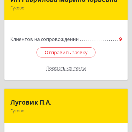
Гуково
Подробнее
Клиентов на сопровождении
9
Отправить заявку
Отправить заявку
Показать контакты
Назад
Луговик П.А.
Луговик П.А.
Гуково
Подробнее