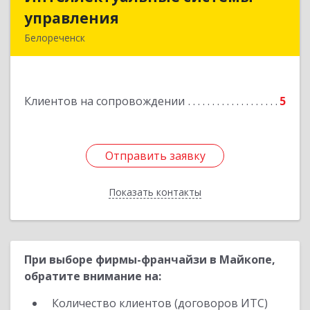
управления
управления
Белореченск
352630, Краснодарский край, Белореченск г,
Луценко ул, дом № 103
Клиентов на сопровождении
5
Подробнее
Отправить заявку
Отправить заявку
Показать контакты
Назад
При выборе фирмы-франчайзи в Майкопе,
обратите внимание на:
Количество клиентов (договоров ИТС)