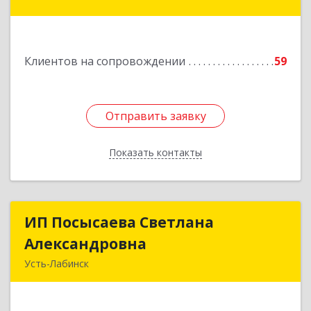
кв.23
Подробнее
Клиентов на сопровождении
59
Отправить заявку
Отправить заявку
Показать контакты
Назад
ИП Посысаева Светлана
ИП Посысаева Светлана
Александровна
Александровна
Усть-Лабинск
352330, Краснодарский край, Усть-Лабинск г,
Зои Космодемьянской ул, дом № 192