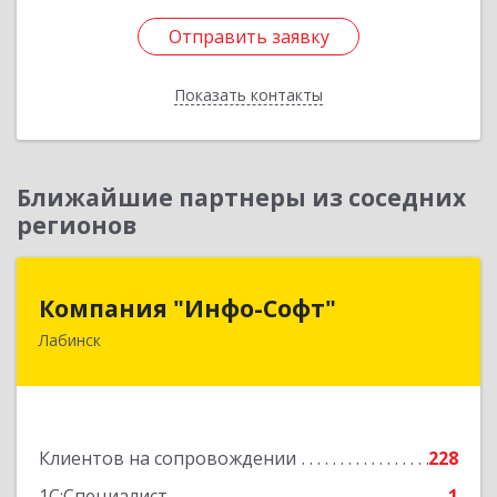
Отправить заявку
Отправить заявку
Показать контакты
Назад
Ближайшие партнеры из соседних
регионов
Компания "Инфо-Софт"
Компания "Инфо-Софт"
Лабинск
352500, Краснодарский край, Лабинский р-н,
Лабинск г, Константинова ул, дом № 72
Подробнее
Клиентов на сопровождении
228
1С:Специалист
1