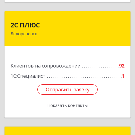
2С ПЛЮС
2С ПЛЮС
Белореченск
352630, Краснодарский край, Белореченский р-
н, Белореченск г, Мира ул, дом № 63
Подробнее
Клиентов на сопровождении
92
1С:Специалист
1
Отправить заявку
Отправить заявку
Показать контакты
Назад