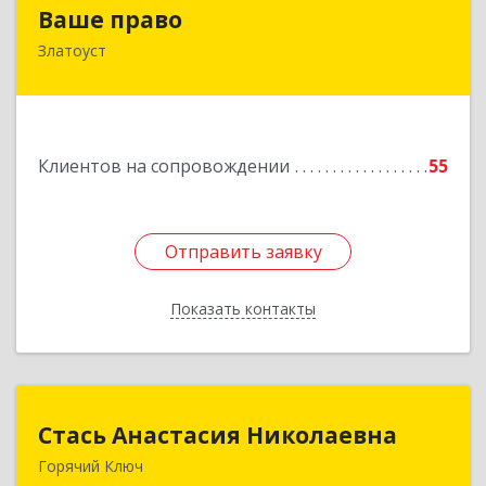
Ваше право
Ваше право
Златоуст
456219, Челябинская обл, Златоуст г,
Молодежный кв-л, дом № 7, кв.136
Подробнее
Клиентов на сопровождении
55
Отправить заявку
Отправить заявку
Показать контакты
Назад
Стась Анастасия Николаевна
Стась Анастасия Николаевна
Горячий Ключ
353290, г. Горячий Ключ, ул. Ленина, д. 242,