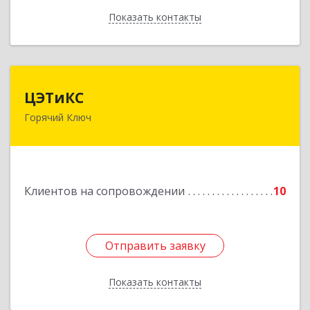
Показать контакты
Назад
ЦЭТиКС
ЦЭТиКС
Горячий Ключ
353290, Краснодарский край, Горячий Ключ г,
Ленина ул, дом № 208, оф.21
Подробнее
Клиентов на сопровождении
10
Отправить заявку
Отправить заявку
Показать контакты
Назад