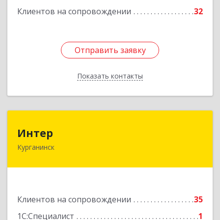
Клиентов на сопровождении
32
Подробнее
Отправить заявку
Отправить заявку
Показать контакты
Назад
Интер
Интер
Курганинск
352430, Краснодарский край, Курганинск г,
Матросова ул, дом № 151
Подробнее
Клиентов на сопровождении
35
1С:Специалист
1