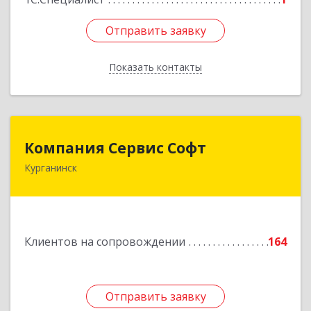
Отправить заявку
Отправить заявку
Показать контакты
Назад
Компания Сервис Софт
Компания Сервис Софт
Курганинск
352430, Краснодарский край, Курганинск г,
Розы Люксембург ул, дом № 333
Подробнее
Клиентов на сопровождении
164
Отправить заявку
Отправить заявку