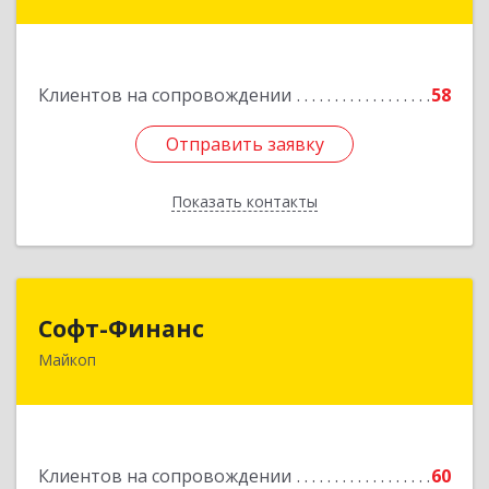
Краснооктябрьская ул, дом № 59, кв.1
Подробнее
Клиентов на сопровождении
58
Отправить заявку
Отправить заявку
Показать контакты
Назад
Софт-Финанс
Софт-Финанс
Майкоп
385006, Адыгея Респ, Майкоп г, Калинина ул,
дом № 210С
Подробнее
Клиентов на сопровождении
60