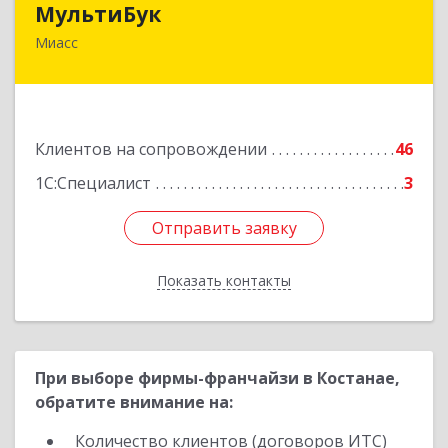
МультиБук
Миасс
456318, Челябинская обл, Миасс г, Жуковского
ул, дом № 8, кв.61
Подробнее
Клиентов на сопровождении
46
1С:Специалист
3
Отправить заявку
Отправить заявку
Показать контакты
Назад
При выборе фирмы-франчайзи в Костанае,
обратите внимание на:
Количество клиентов (договоров ИТС)