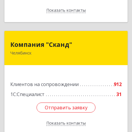
Показать контакты
Назад
Компания "Сканд"
Компания "Сканд"
Челябинск
454091, Челябинская обл, Челябинск г,
Революции пл, дом № 7, оф.1.16
Подробнее
Клиентов на сопровождении
912
1С:Специалист
31
Отправить заявку
Отправить заявку
Показать контакты
Назад