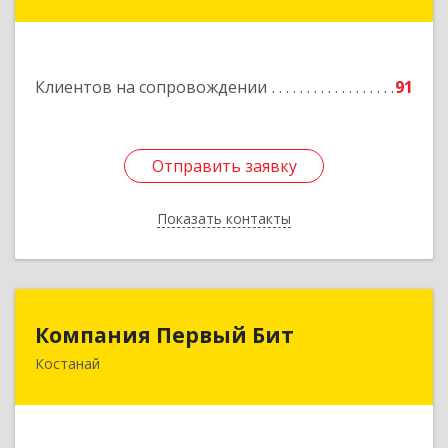
Подробнее
Клиентов на сопровождении
91
Отправить заявку
Отправить заявку
Показать контакты
Назад
Компания Первый Бит
Компания Первый Бит
Костанай
Республика Казахстан, г. Костанай, Аль-Фараби,
111/а, БЦ Парус, к. 302
Подробнее