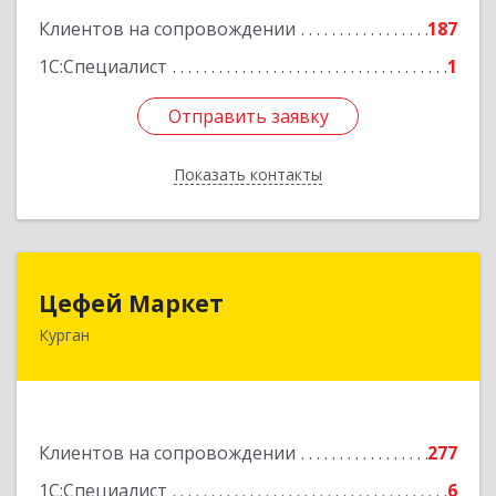
Клиентов на сопровождении
187
1С:Специалист
1
Отправить заявку
Отправить заявку
Показать контакты
Назад
Цефей Маркет
Цефей Маркет
Курган
640002, Курганская обл, Курган г, М.Горького
ул, дом № 35/1
Подробнее
Клиентов на сопровождении
277
1С:Специалист
6