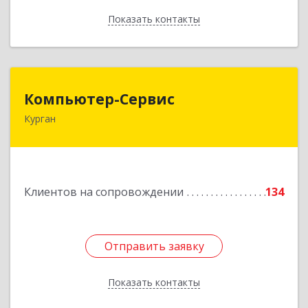
Показать контакты
Назад
Компьютер-Сервис
Компьютер-Сервис
Курган
640022, Курганская обл, Курган г, Василия
Блюхера ул, дом № 30, пом.1
Подробнее
Клиентов на сопровождении
134
Отправить заявку
Отправить заявку
Показать контакты
Назад