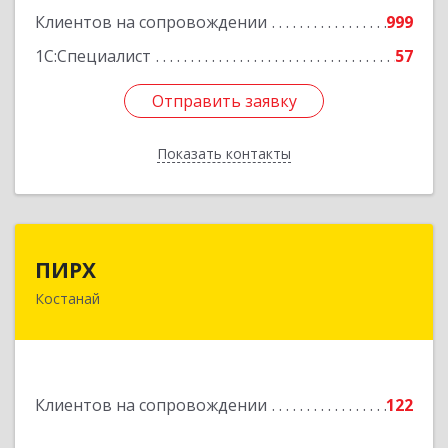
Клиентов на сопровождении
999
1С:Специалист
57
Отправить заявку
Отправить заявку
Показать контакты
Назад
ПИРХ
ПИРХ
Костанай
Республика Казахстан, Костанайская область,
г.Костанай, ул Победы, дом № 70, каб. 7
Подробнее
Клиентов на сопровождении
122