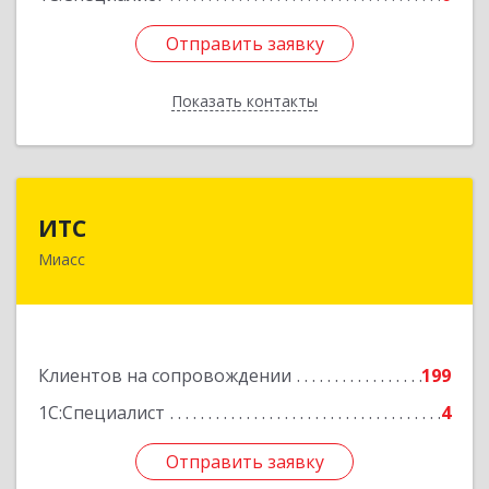
Отправить заявку
Отправить заявку
Показать контакты
Назад
ИТС
ИТС
Миасс
456300, Челябинская обл, Миасс г, Романенко
ул, дом № 50б
Подробнее
Клиентов на сопровождении
199
1С:Специалист
4
Отправить заявку
Отправить заявку