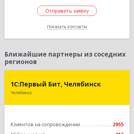
Отправить заявку
Отправить заявку
Показать контакты
Назад
Ближайшие партнеры из соседних
регионов
1С:Первый Бит, Челябинск
1С:Первый Бит, Челябинск
Челябинск
454084, Челябинская обл, Челябинск г,
Каслинская ул, дом № 77, оф.109
Подробнее
Клиентов на сопровождении
2955