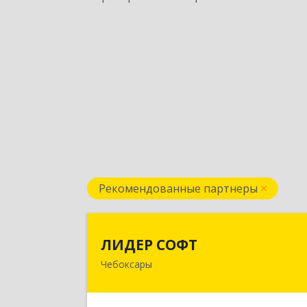
Рекомендованные партнеры
ЛИДЕР СОФ
ЛИДЕР СОФТ
Чебоксары
428018, Чувашская Республика 
Чувашия, Чебоксары г, Московски
пр-кт, дом № 17, строение 