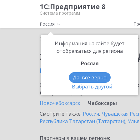
1С:Предприятие 8
Система программ
Россия
Пр
Главная
Сервисы ИТС
1С-Чеки ОФД
1С-Чеки
Информация на сайте будет
отображаться для региона
Заказать 1С-Чеки ОФ
Россия
в Чебоксарах
Да, все верно
Ознакомьтесь с информационными карт
Выбрать другой
внедрение продукта.
Новочебоксарск
Чебоксары
Смотрите также:
Россия
,
Чувашская Рес
Республика Татарстан (Татарстан)
,
Улья
Партнеры в вашем регионе: