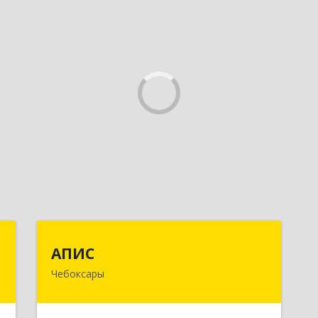
Т
АПИС
АПИС
Чебоксары
-
428001, Чувашская Республика -
й
Чувашия, Чебоксары г, Максима
1
Горького пр-кт, дом № 10, пом.9