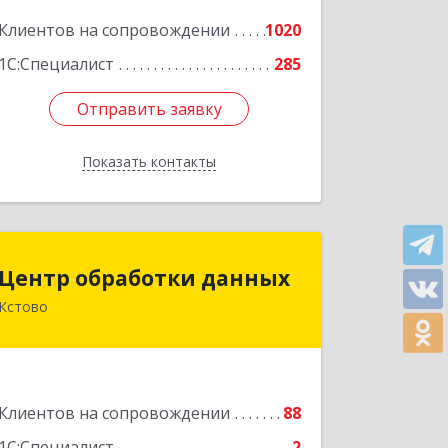
Подробнее
Клиентов на сопровождении
1020
1С:Специалист
285
Отправить заявку
Отправить заявку
Показать контакты
Назад
Центр обработки данных
Центр обработки данных
Кстово
607650, Нижегородская обл, Кстово г,
Победы пр-кт, дом № 14
Подробнее
Клиентов на сопровождении
88
1С:Специалист
2