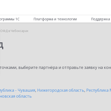
ограммы 1С
Платформа и технологии
Поддержка 
 ОФД в Чебоксарах
Д
очками, выберите партнёра и отправьте заявку на ко
публика - Чувашия
,
Нижегородская область
,
Республика 
новская область