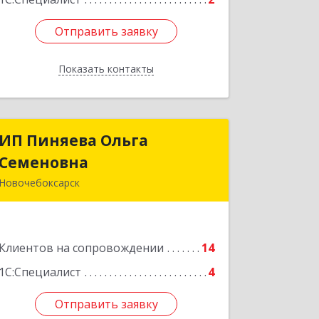
Отправить заявку
Отправить заявку
Показать контакты
Назад
ИП Пиняева Ольга
ИП Пиняева Ольга
Семеновна
Семеновна
Новочебоксарск
429965, Чувашская Республика -
Чувашия, Новочебоксарск г,
Пионерская ул, дом № 2, корпус 2,
Клиентов на сопровождении
кв.141
14
1С:Специалист
4
Подробнее
Отправить заявку
Отправить заявку