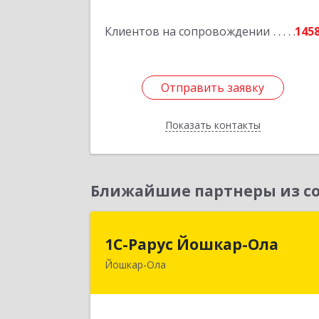
Подробне
Клиентов на сопровождении
145
Отправить заявку
Отправить заявку
Показать контакты
Назад
Ближайшие партнеры из со
1С-Рарус Йошкар-Ол
1С-Рарус Йошкар-Ола
Йошкар-Ола
424004, Марий Эл Респ, Йошкар-Ола г
Волкова ул, дом № 6