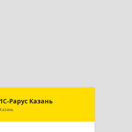
1С-Рарус Казань
1С-Рарус Казань
Казань
420088, Татарстан Респ, Казань г,
Победы пр-кт, дом № 159