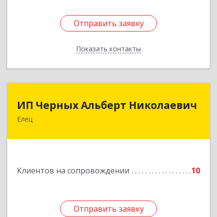
Отправить заявку
Отправить заявку
Показать контакты
Назад
ИП Черных Альберт Николаевич
ИП Черных Альберт Николаевич
Елец
399771, Липецкая обл, Елец г, Н.Гусевой ул, 56А
Подробнее
Клиентов на сопровождении
10
Отправить заявку
Отправить заявку