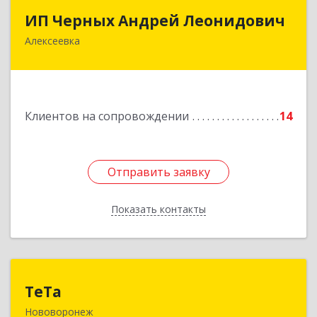
ИП Черных Андрей Леонидович
ИП Черных Андрей Леонидович
Алексеевка
309850, Белгородская обл, Алексеевский р-н,
Алексеевка г, Совхозная ул, дом № 23, кв.2
Подробнее
Клиентов на сопровождении
14
Отправить заявку
Отправить заявку
Показать контакты
Назад
ТеТа
ТеТа
Нововоронеж
396 073, Нововоронеж г, а/я, дом № 30