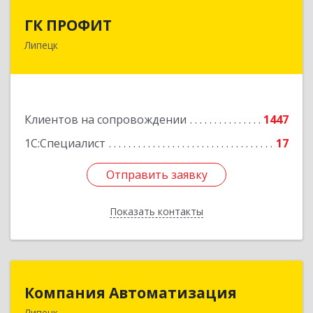
ГК ПРОФИТ
ГК ПРОФИТ
Липецк
398001, Липецкая обл, Липецк г, Советская ул,
дом № 66Б, пом.8
Подробнее
Клиентов на сопровождении
1447
1С:Специалист
17
Отправить заявку
Отправить заявку
Показать контакты
Назад
Компания Автоматизация
Компания Автоматизация
Липецк