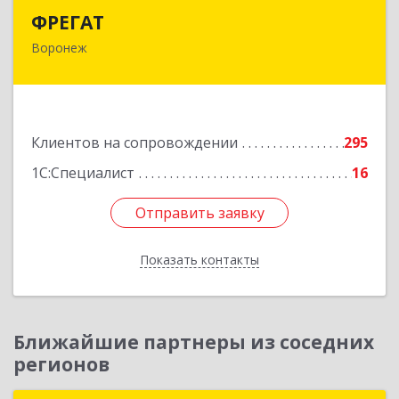
ФРЕГАТ
ФРЕГАТ
Воронеж
394006, Воронежская обл, Воронеж г,
Бахметьева ул, дом № 2Б, пом.I, офис 220
Подробнее
Клиентов на сопровождении
295
1С:Специалист
16
Отправить заявку
Отправить заявку
Показать контакты
Назад
Ближайшие партнеры из соседних
регионов