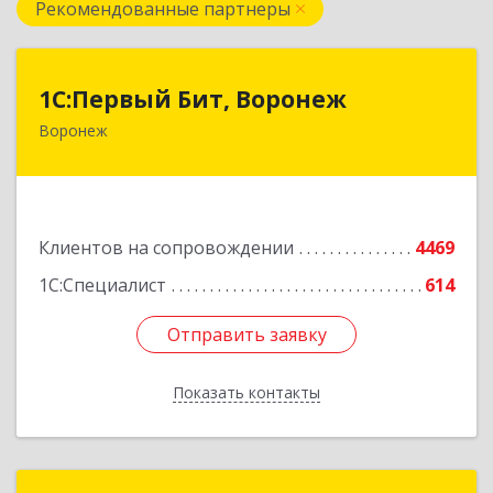
Рекомендованные партнеры
1С:Первый Бит, Воронеж
1С:Первый Бит, Воронеж
Воронеж
394006, Воронежская обл, Воронеж г, 20-летия
Октября ул, дом № 119, оф.711
Подробнее
Клиентов на сопровождении
4469
1С:Специалист
614
Отправить заявку
Отправить заявку
Показать контакты
Назад