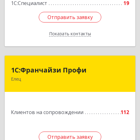
1С:Специалист
19
Отправить заявку
Отправить заявку
Показать контакты
Назад
1С:Франчайзи Профи
1С:Франчайзи Профи
Елец
399784, Липецкая обл, Елец г, Гагарина ул,
Здание № 3а
Подробнее
Клиентов на сопровождении
112
Отправить заявку
Отправить заявку