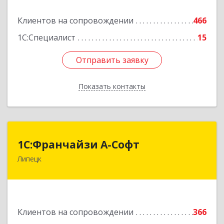
Клиентов на сопровождении
466
Подробнее
1С:Специалист
15
Отправить заявку
Отправить заявку
Показать контакты
Назад
1С:Франчайзи А-Софт
1С:Франчайзи А-Софт
Липецк
398059, Липецкая обл, Липецк г, Фрунзе ул,
дом № 27
Подробнее
Клиентов на сопровождении
366