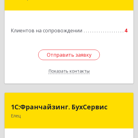
Подробнее
Клиентов на сопровождении
4
Отправить заявку
Отправить заявку
Показать контакты
Назад
1С:Франчайзинг. БухСервис
1С:Франчайзинг. БухСервис
Елец
399780, Липецкая обл, Елецкий р-н, Елец г,
Новоселов ул, дом № 12