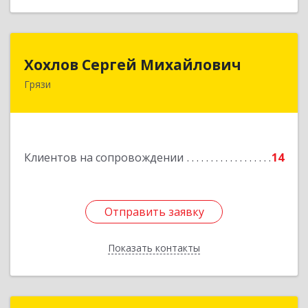
Хохлов Сергей Михайлович
Хохлов Сергей Михайлович
Грязи
399059, Россия, Липецкая обл., г.Грязи,
ул.Рублева, д.31
Подробнее
Клиентов на сопровождении
14
Отправить заявку
Отправить заявку
Показать контакты
Назад