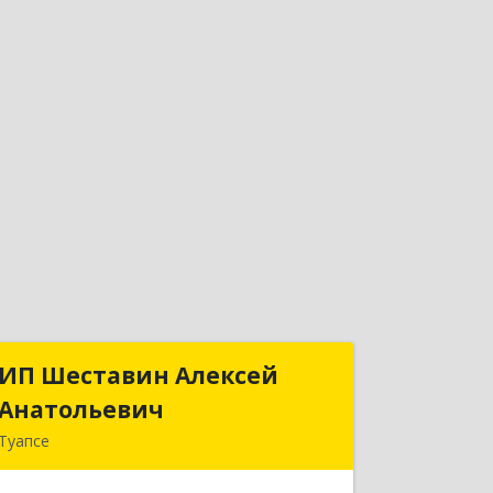
ИП Шеставин Алексей
ИП Шеставин Алексей
Анатольевич
Анатольевич
Туапсе
352800, Краснодарский край,
Туапсинский р-н, Туапсе г, Красных