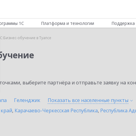
ограммы 1С
Платформа и технологии
Поддержка 
С:Бизнес-обучение в Туапсе
бучение
очками, выберите партнёра и отправьте заявку на ко
апа
Геленджик
Показать все населенные
пункты
 край
,
Карачаево-Черкесская Республика
,
Республика Ад