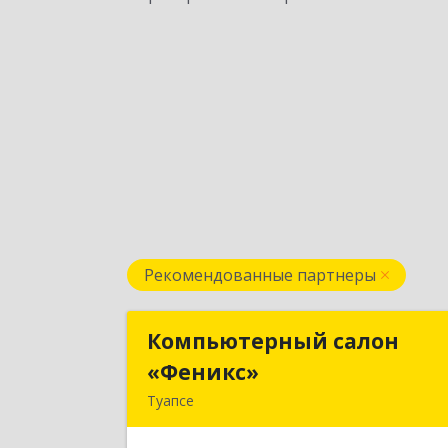
Рекомендованные партнеры
Компьютерный салон
Компьютерный сало
«Феникс»
«Феникс
Туапсе
352800, Краснодарский край
Туапсинский р-н, Туапсе г, Красно