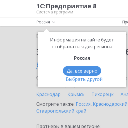
1С:Предприятие 8
Система программ
Россия
Пр
Главная
Сервисы ИТС
1С:Бизнес-обучение
1
Информация на сайте будет
отображаться для региона
Заказать 1С:Бизнес-о
Россия
в Туапсе
Да, все верно
Ознакомьтесь с информационными карт
Выбрать другой
внедрение продукта.
Краснодар
Крымск
Тихорецк
Ан
Смотрите также:
Россия
,
Краснодарский
Ставропольский край
Партнеры в вашем регионе: