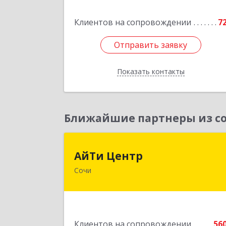
Армии ул, дом № 2
Клиентов на сопровождении
7
Подробне
Отправить заявку
Отправить заявку
Показать контакты
Назад
Ближайшие партнеры из со
АйТи Цент
АйТи Центр
Сочи
354000, Краснодарский край, Сочи
Московская ул, дом № 1
Подробне
Клиентов на сопровождении
56