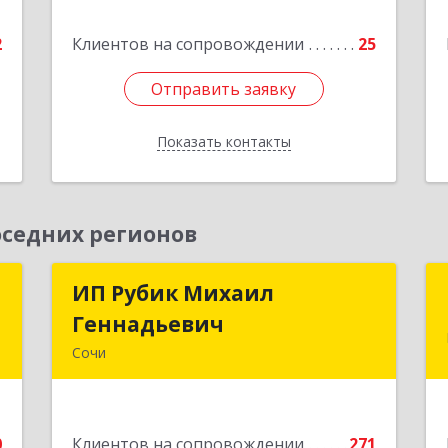
2
ул, дом № 53, кв.4
2
Клиентов на сопровождении
25
е
Подробнее
Отправить заявку
Отправить заявку
Показать контакты
Назад
седних регионов
р
ИП Рубик Михаил
ИП Рубик Михаил
Геннадьевич
Геннадьевич
,
Сочи
9
354003, Краснодарский край, Сочи г,
Макаренко ул, дом № 6/2
е
0
Клиентов на сопровождении
271
Подробнее