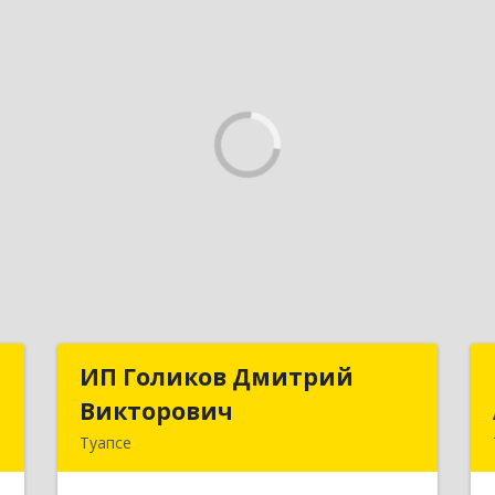
н
ИП Голиков Дмитрий
ИП Голиков Дмитрий
»
Викторович
Викторович
Туапсе
,
352803, Краснодарский край,
й
Туапсинский р-н, Туапсе г, Калараша