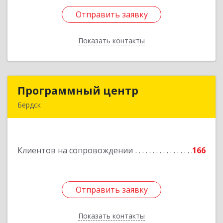
Отправить заявку
Отправить заявку
Показать контакты
Назад
Программный центр
Программный центр
Бердск
633004, Новосибирская обл, Бердск г,
Химзаводская ул, дом № 9/4
Клиентов на сопровождении
166
Подробнее
Отправить заявку
Отправить заявку
Показать контакты
Назад