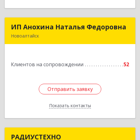
ИП Анохина Наталья Федоровна
ИП Анохина Наталья Федоровна
Новоалтайск
658041, Алтайский край, Новоалтайск г,
Белоярская ул, дом № 132
Клиентов на сопровождении
52
Подробнее
Отправить заявку
Отправить заявку
Показать контакты
Назад
РАДИУСТЕХНО
РАДИУСТЕХНО