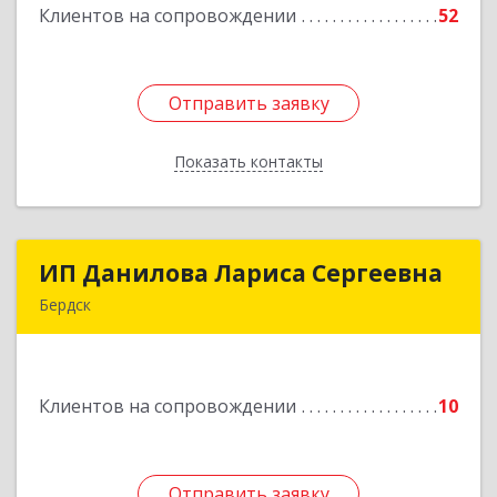
Клиентов на сопровождении
52
Подробнее
Отправить заявку
Отправить заявку
Показать контакты
Назад
ИП Данилова Лариса Сергеевна
ИП Данилова Лариса Сергеевна
Бердск
633004, Новосибирская обл, Бердск г, Озерная
ул, дом № 42, кв.40
Клиентов на сопровождении
10
Подробнее
Отправить заявку
Отправить заявку