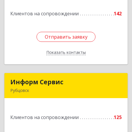
Клиентов на сопровождении
142
Подробнее
Отправить заявку
Отправить заявку
Показать контакты
Назад
Информ Сервис
Информ Сервис
Рубцовск
658204, Алтайский край, Рубцовск г, Алтайская
ул, дом № 7
Клиентов на сопровождении
125
Подробнее