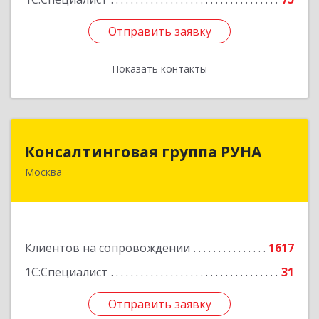
Отправить заявку
Отправить заявку
Показать контакты
Назад
Консалтинговая группа РУНА
Консалтинговая группа РУНА
Москва
117218, Москва г, Кржижановского ул, дом №
29, корпус 1
Подробнее
Клиентов на сопровождении
1617
1С:Специалист
31
Отправить заявку
Отправить заявку