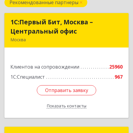
Рекомендованные партнеры
1С:Первый Бит, Москва –
1С:Первый Бит, Москва –
Центральный офис
Центральный офис
Москва
г. Москва, ул. Воронцовская, д. 35Б, корп 2
Подробнее
Клиентов на сопровождении
25960
1С:Специалист
967
Отправить заявку
Отправить заявку
Показать контакты
Назад