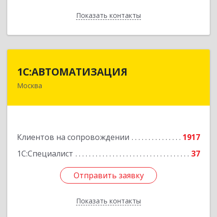
Показать контакты
Назад
1С:АВТОМАТИЗАЦИЯ
1С:АВТОМАТИЗАЦИЯ
Москва
111024, Москва г, Энтузиастов 1-я ул, дом №
12А
Подробнее
Клиентов на сопровождении
1917
1С:Специалист
37
Отправить заявку
Отправить заявку
Показать контакты
Назад