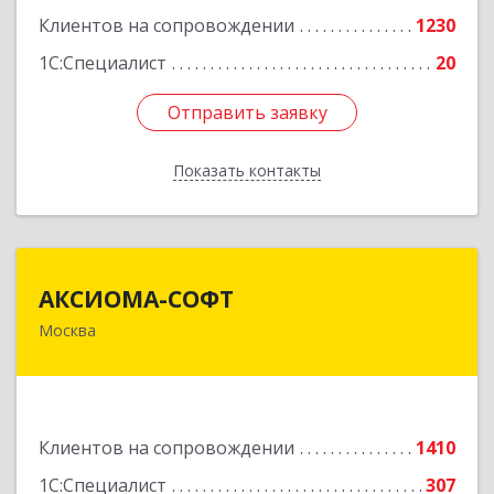
Клиентов на сопровождении
1230
1С:Специалист
20
Отправить заявку
Отправить заявку
Показать контакты
Назад
АКСИОМА-СОФТ
АКСИОМА-СОФТ
Москва
105066, Москва г, вн.тер.г. муниципальный
округ Басманный, Нижняя Красносельская ул,
дом № 35, строение 64, пом.12/7
Подробнее
Клиентов на сопровождении
1410
1С:Специалист
307