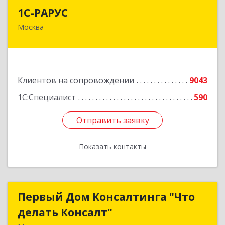
1С-РАРУС
1С-РАРУС
Москва
127434, Москва г, Дмитровское ш, дом № 9Б
Подробнее
Клиентов на сопровождении
9043
1С:Специалист
590
Отправить заявку
Отправить заявку
Показать контакты
Назад
Первый Дом Консалтинга "Что
Первый Дом Консалтинга "Что
делать Консалт"
делать Консалт"