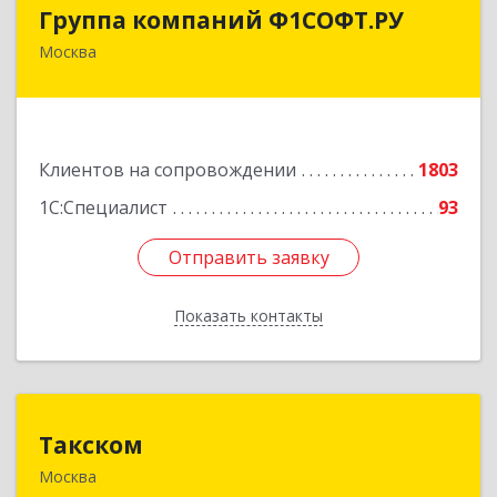
Группа компаний Ф1СОФТ.РУ
Группа компаний Ф1СОФТ.РУ
Москва
101000, Москва г, Лубянский проезд, дом №
27/1с1
Подробнее
Клиентов на сопровождении
1803
1С:Специалист
93
Отправить заявку
Отправить заявку
Показать контакты
Назад
Такском
Такском
Москва
119034, Москва г, Барыковский пер, дом №