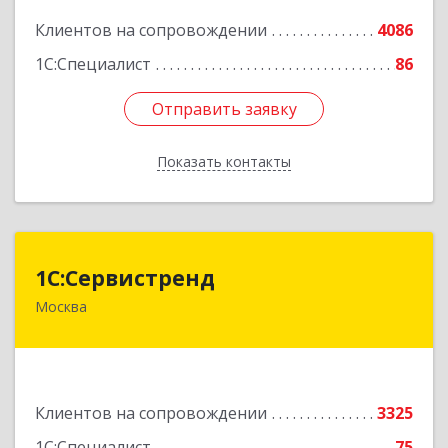
Подробнее
Клиентов на сопровождении
4086
1С:Специалист
86
Отправить заявку
Отправить заявку
Показать контакты
Назад
1С:Сервистренд
1С:Сервистренд
Москва
107023, Москва г, Семёновский пер, дом № 15,
этаж 6, пом.I, ком.4
Подробнее
Клиентов на сопровождении
3325
1С:Специалист
75