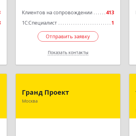
3
Клиентов на сопровождении
413
8
1С:Специалист
1
Отправить заявку
Отправить заявку
Показать контакты
Назад
а
Гранд Проект
Гранд Проект
№
111033, Москва г, Золоторожский Вал
Москва
А
ул, дом № 34, строение 1
е
Подробнее