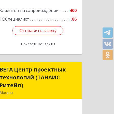
Подробнее
Клиентов на сопровождении
400
1С:Специалист
86
Отправить заявку
Отправить заявку
Показать контакты
Назад
ВЕГА Центр проектных
ВЕГА Центр проектных
технологий (ТАНАИС
технологий (ТАНАИС
Ритейл)
Ритейл)
Москва
105120, Москва г, Сыромятническая
Ниж. ул, дом № 11, корпус
Б,эт.5,пом.1,ком.22