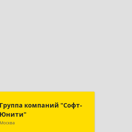
Группа компаний "Софт-
Группа компаний "Софт-
Юнити"
Юнити"
Москва
119334, Москва г, вн.тер.г.
муниципальный округ Донской, 5-й