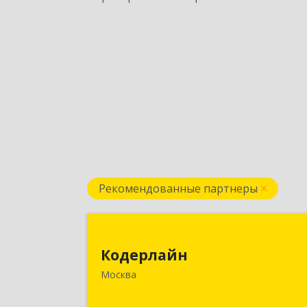
Рекомендованные партнеры
Кодерлай
Кодерлайн
107023, Москва г, Семеновская Б. ул
Москва
дом № 4