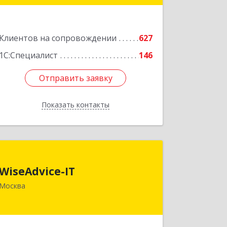
Донской проезд, дом № 17, пом.2/5
Подробнее
Клиентов на сопровождении
627
1С:Специалист
146
Отправить заявку
Отправить заявку
Показать контакты
Назад
WiseAdvice-IT
WiseAdvice-IT
109147, Москва г, вн.тер.г.
Москва
муниципальный округ Таганский,
Марксистская ул, дом № 34, строение
7