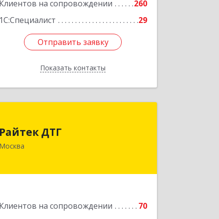
Клиентов на сопровождении
260
Подробнее
1С:Специалист
29
Отправить заявку
Отправить заявку
Показать контакты
Назад
Райтек ДТГ
Райтек ДТГ
123112, Москва г, вн.тер.г.
Москва
муниципальный округ Пресненский,
Пресненская наб, дом № 8, строение
1, пом.625М
Подробнее
Клиентов на сопровождении
70