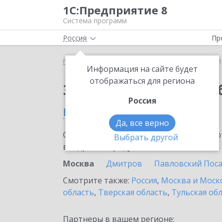
1С:Предприятие 8
Система программ
Россия
Пр
Главная
Сервисы ИТС
1С:Бизнес-обучение
1
Информация на сайте будет
отображаться для региона
Заказать 1С:Бизнес-о
Россия
в Москве
Да, все верно
Ознакомьтесь с информационными карт
Выбрать другой
внедрение продукта.
Москва
Дмитров
Павловский Пос
Смотрите также:
Россия
,
Москва и Моск
область
,
Тверская область
,
Тульская об
Партнеры в вашем регионе: