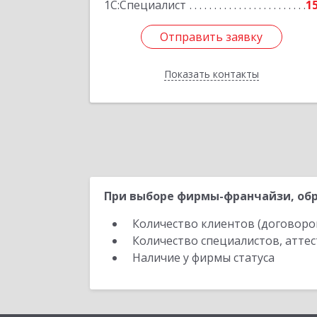
1С:Специалист
1
Отправить заявку
Отправить заявку
Показать контакты
Назад
При выборе фирмы-франчайзи, обр
Количество клиентов (договоро
Количество специалистов, атте
Наличие у фирмы статуса