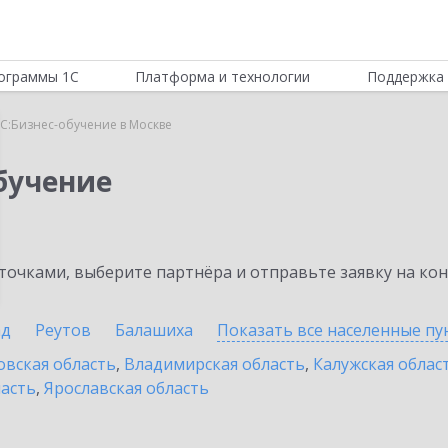
ограммы 1С
Платформа и технологии
Поддержка 
С:Бизнес-обучение в Москве
бучение
очками, выберите партнёра и отправьте заявку на ко
ад
Реутов
Балашиха
Показать все населенные
пу
овская область
,
Владимирская область
,
Калужская облас
ласть
,
Ярославская область