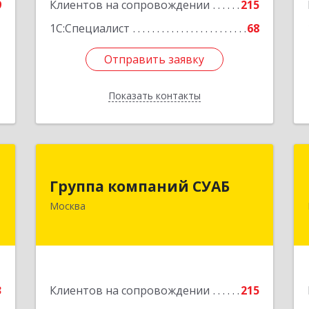
9
Клиентов на сопровождении
215
1С:Специалист
68
Отправить заявку
Отправить заявку
Показать контакты
Назад
с
Группа компаний СУАБ
Группа компаний СУАБ
м
105082, Москва г, Почтовая Б. ул, дом
Москва
5
36, стр.9, оф.238
е
Подробнее
3
Клиентов на сопровождении
215