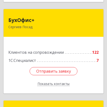
БухОфис+
БухОфис+
Сергиев Посад
141304, Московская обл, Сергиево-Посадский
р-н, Сергиев Посад г, Воробьевская ул, дом №
3, этаж 3, оф.1
Подробнее
Клиентов на сопровождении
122
1С:Специалист
7
Отправить заявку
Отправить заявку
Показать контакты
Назад