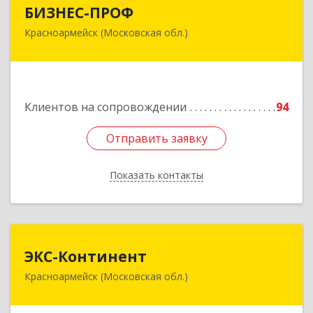
БИЗНЕС-ПРОФ
БИЗНЕС-ПРОФ
Красноармейск (Московская обл.)
141290, Московская обл, Красноармейск г,
Чкалова ул, дом № 8, оф.7
Подробнее
Клиентов на сопровождении
94
Отправить заявку
Отправить заявку
Показать контакты
Назад
ЭКС-Континент
ЭКС-Континент
Красноармейск (Московская обл.)
141292, Московская область, Красноармейск,
микрорайон "Северный", дом № 23, кв.79