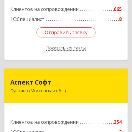
Подробнее
Клиентов на сопровождении
665
1С:Специалист
8
Отправить заявку
Отправить заявку
Показать контакты
Назад
Аспект Софт
Аспект Софт
Пушкино (Московская обл.)
141205, Московская обл, Пушкинский р-н,
Пушкино г, Московский пр-кт, дом № 44, пом.4
Подробнее
Клиентов на сопровождении
254