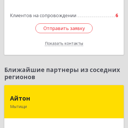
Подробнее
Клиентов на сопровождении
6
Отправить заявку
Отправить заявку
Показать контакты
Назад
Ближайшие партнеры из соседних
регионов
Айтон
Айтон
Мытищи
141006, Московская обл, Мытищи г,
Олимпийский пр-кт, строение 10, пом.1А,8