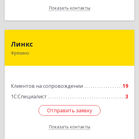
Показать контакты
Назад
Линкс
Линкс
Фрязино
141190, Московская обл, Фрязино г, Заводской
проезд, дом № 3, кв.133
Подробнее
Клиентов на сопровождении
19
1С:Специалист
3
Отправить заявку
Отправить заявку
Показать контакты
Назад