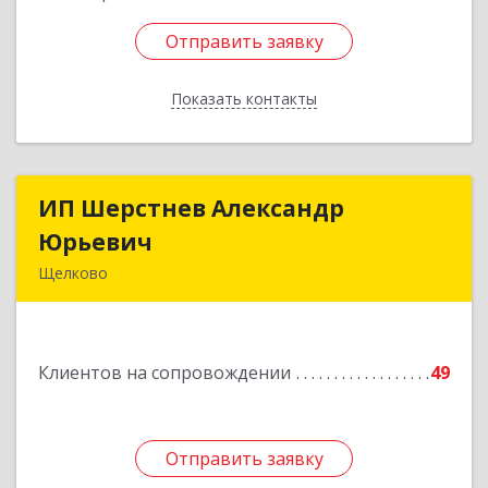
Отправить заявку
Отправить заявку
Показать контакты
Назад
ИП Шерстнев Александр
ИП Шерстнев Александр
Юрьевич
Юрьевич
Щелково
141180, Московская обл, Щелковский р-н,
Загорянский дп, Кирова ул, дом № 28
Клиентов на сопровождении
49
Подробнее
Отправить заявку
Отправить заявку