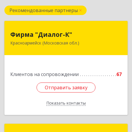
Рекомендованные партнеры
Фирма "Диалог-К"
Фирма "Диалог-К"
Красноармейск (Московская обл.)
141292, Московская обл, Красноармейск г,
Комсомольская ул, дом № 4, пом.25
Подробнее
Клиентов на сопровождении
67
Отправить заявку
Отправить заявку
Показать контакты
Назад