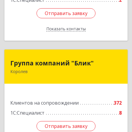
1С:Специалист
2
Отправить заявку
Отправить заявку
Показать контакты
Назад
Группа компаний "Блик"
Группа компаний "Блик"
Королев
141077, Московская обл, Королев г,
Октябрьский б-р, дом № 14
Подробнее
Клиентов на сопровождении
372
1С:Специалист
8
Отправить заявку
Отправить заявку