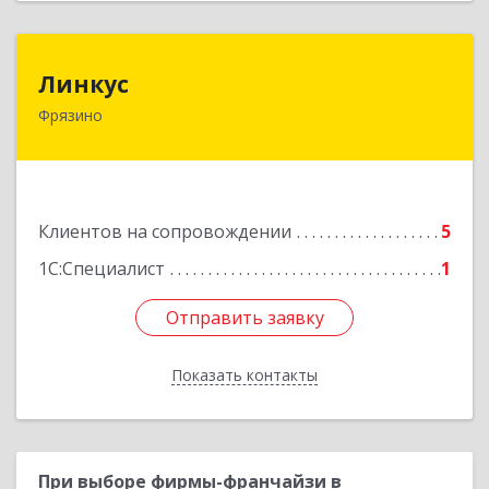
Линкус
Линкус
Фрязино
141191, Московская обл, Фрязино г, Ленина ул,
дом № 37, кв.24
Подробнее
Клиентов на сопровождении
5
1С:Специалист
1
Отправить заявку
Отправить заявку
Показать контакты
Назад
При выборе фирмы-франчайзи в