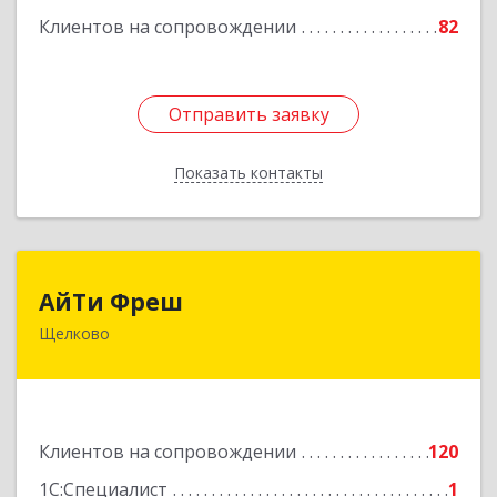
Подробнее
Клиентов на сопровождении
82
Отправить заявку
Отправить заявку
Показать контакты
Назад
АйТи Фреш
АйТи Фреш
Щелково
141100, Московская обл, Щелково г, Городской
округ Щелково, Ленина пл, дом № 5, ком.308
Подробнее
Клиентов на сопровождении
120
1С:Специалист
1