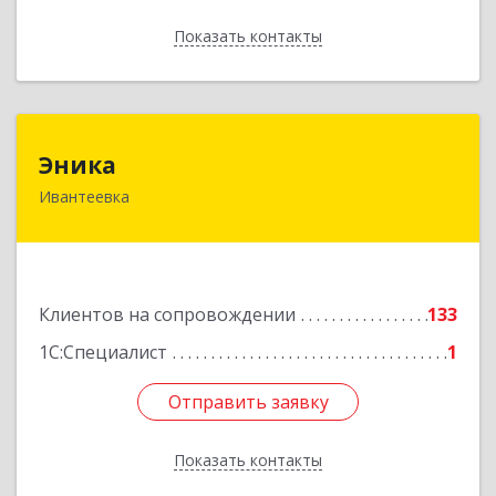
Показать контакты
Назад
Эника
Эника
Ивантеевка
141280, Московская обл, г.о. Пушкинский,
Ивантеевка г, Заводская ул, дом № 12, кв.1
Подробнее
Клиентов на сопровождении
133
1С:Специалист
1
Отправить заявку
Отправить заявку
Показать контакты
Назад