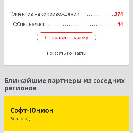
Подробнее
Клиентов на сопровождении
374
1С:Специалист
44
Отправить заявку
Отправить заявку
Показать контакты
Назад
Ближайшие партнеры из соседних
регионов
Софт-Юнион
Софт-Юнион
Белгород
308014, Белгородская обл, Белгород г, Садовая
ул, дом № 3а, оф.4/1