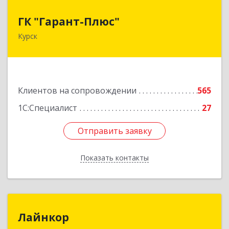
ГК "Гарант-Плюс"
ГК "Гарант-Плюс"
Курск
305035, Курская обл, Курск г, Овечкина ул, дом
№ 14, пом.1
Подробнее
Клиентов на сопровождении
565
1С:Специалист
27
Отправить заявку
Отправить заявку
Показать контакты
Назад
Лайнкор
Лайнкор