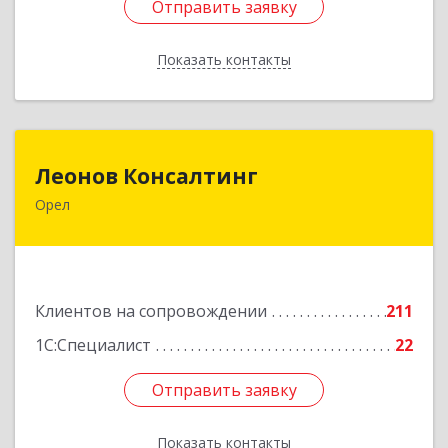
Отправить заявку
Отправить заявку
Показать контакты
Назад
Леонов Консалтинг
Леонов Консалтинг
Орел
302030, Орловская обл, Орловский р-н, Орел г,
Московская, дом № 17, пом.7
Подробнее
Клиентов на сопровождении
211
1С:Специалист
22
Отправить заявку
Отправить заявку
Показать контакты
Назад