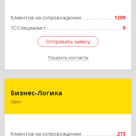
Подробнее
Клиентов на сопровождении
1209
1С:Специалист
9
Отправить заявку
Отправить заявку
Показать контакты
Назад
Бизнес-Логика
Бизнес-Логика
Орел
302028, Орловская обл, Орловский р-н, Орел г,
Ленина ул, дом № 39а, пом.8, ком.18
Подробнее
Клиентов на сопровождении
273