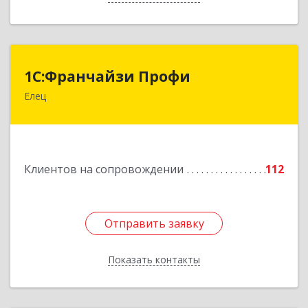
1С:Франчайзи Профи
1С:Франчайзи Профи
Елец
399784, Липецкая обл, Елец г, Гагарина ул,
Здание № 3а
Подробнее
Клиентов на сопровождении
112
Отправить заявку
Отправить заявку
Показать контакты
Назад