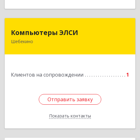
Компьютеры ЭЛСИ
Компьютеры ЭЛСИ
Шебекино
309290, Белгородская обл, Шебекино,
ул.Ленина , д.12
Подробнее
Клиентов на сопровождении
1
Отправить заявку
Отправить заявку
Показать контакты
Назад