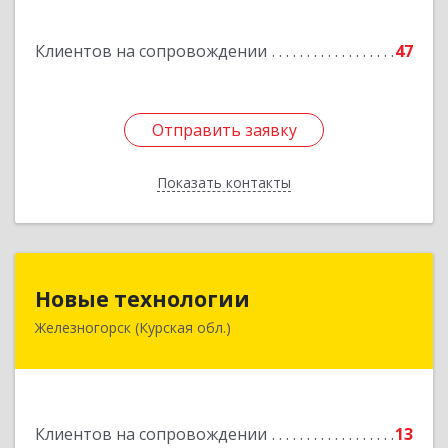
Подробнее
Клиентов на сопровождении
47
Отправить заявку
Отправить заявку
Показать контакты
Назад
Новые технологии
Новые технологии
Железногорск (Курская обл.)
307170, Курская обл, Железногорский р-н,
Железногорск г, Автолюбителей пер, дом № 5,
офис 7
Подробнее
Клиентов на сопровождении
13