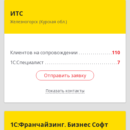
ИТС
ИТС
Железногорск (Курская обл.)
307178, Курская обл, Железногорск г,
Димитрова ул, дом № 3, корпус 5, оф.5
Подробнее
Клиентов на сопровождении
110
1С:Специалист
7
Отправить заявку
Отправить заявку
Показать контакты
Назад
1C:Франчайзинг. Бизнес Софт
1C:Франчайзинг. Бизнес Софт