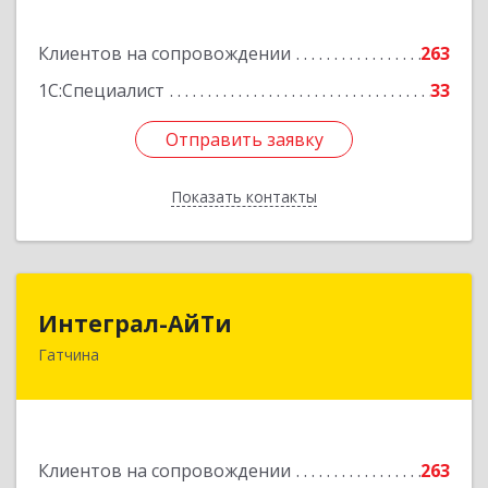
Подробнее
Клиентов на сопровождении
263
1С:Специалист
33
Отправить заявку
Отправить заявку
Показать контакты
Назад
Интеграл-АйТи
Интеграл-АйТи
Гатчина
188300, Ленинградская обл, Гатчинский р-н,
Гатчина г, 25 Октября пр-кт, дом № 42, литера
А, оф.412
Подробнее
Клиентов на сопровождении
263