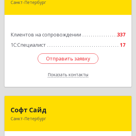
Санкт-Петербург
191119, Санкт-Петербург г, Правды ул, дом №
16
Подробнее
Клиентов на сопровождении
337
1С:Специалист
17
Отправить заявку
Отправить заявку
Показать контакты
Назад
Софт Сайд
Софт Сайд
Санкт-Петербург
190020, Санкт-Петербург г, Рижский пр, дом №
58, оф.301