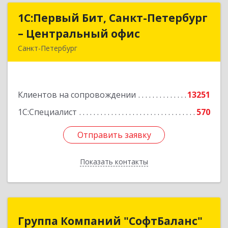
1С:Первый Бит, Санкт-Петербург
1С:Первый Бит, Санкт-Петербург
– Центральный офис
– Центральный офис
Санкт-Петербург
г.Санкт-Петербург, Невский проспект, 10
Подробнее
Клиентов на сопровождении
13251
1С:Специалист
570
Отправить заявку
Отправить заявку
Показать контакты
Назад
Группа Компаний "СофтБаланс"
Группа Компаний "СофтБаланс"