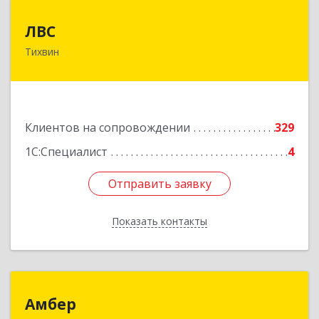
ЛВС
ЛВС
Тихвин
187553, Ленинградская обл, Тихвинский р-н,
Тихвин г, Ярослава Иванова ул, дом № 1,
пом.582
Подробнее
Клиентов на сопровождении
329
1С:Специалист
4
Отправить заявку
Отправить заявку
Показать контакты
Назад
Амбер
Амбер