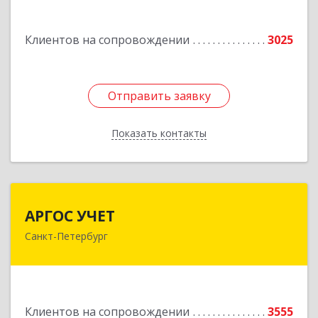
Лиговский пр-кт, дом № 123, литера А, пом.5-Н
Подробнее
Клиентов на сопровождении
3025
Отправить заявку
Отправить заявку
Показать контакты
Назад
АРГОС УЧЕТ
АРГОС УЧЕТ
Санкт-Петербург
196191, Санкт-Петербург г, Конституции пл,
дом № 7, оф.416
Подробнее
Клиентов на сопровождении
3555