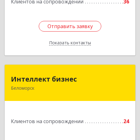
Клиентов на сопровождении
36
Отправить заявку
Отправить заявку
Показать контакты
Назад
Интеллект бизнес
Интеллект бизнес
Беломорск
г. Беломорск, Портовое шоссе, д.1
Подробнее
Клиентов на сопровождении
24