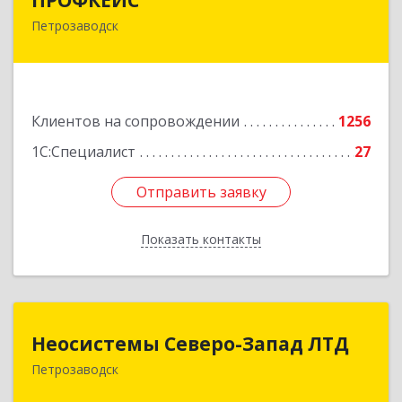
Петрозаводск
185035, Карелия Респ, Петрозаводск г, Красная
ул, дом № 10
Подробнее
Клиентов на сопровождении
1256
1С:Специалист
27
Отправить заявку
Отправить заявку
Показать контакты
Назад
Неосистемы Северо-Запад ЛТД
Неосистемы Северо-Запад ЛТД
Петрозаводск
185001, Карелия Респ, Петрозаводск г,
Первомайский (Первомайский р-н) пр-кт, дом