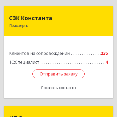
СЗК Константа
СЗК Константа
Приозерск
188760, Ленинградская обл, Приозерск г,
Калинина ул, дом № 29, кв.35
Подробнее
Клиентов на сопровождении
235
1С:Специалист
4
Отправить заявку
Отправить заявку
Показать контакты
Назад
ИТ Сомэкс