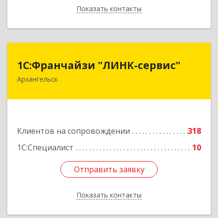
Показать контакты
Назад
1С:Франчайзи "ЛИНК-сервис"
1С:Франчайзи "ЛИНК-сервис"
Архангельск
163000, Архангельская обл, Архангельск г,
Ленина пл., дом № 4, оф.1810 (18 этаж)
Подробнее
Клиентов на сопровождении
318
1С:Специалист
10
Отправить заявку
Отправить заявку
Показать контакты
Назад