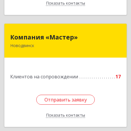
Показать контакты
Назад
Компания «Мастер»
Компания «Мастер»
Новодвинск
164902, Архангельская обл, Новодвинск г,
Космонавтов ул, дом № 6, пом.1
Подробнее
Клиентов на сопровождении
17
Отправить заявку
Отправить заявку
Показать контакты
Назад