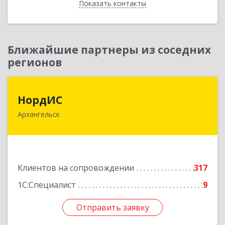
Показать контакты
Назад
Ближайшие партнеры из соседних
регионов
НордИС
НордИС
Архангельск
163071, Архангельская обл, Архангельск г,
Гайдара ул, дом № 55, оф.18
Подробнее
Клиентов на сопровождении
317
1С:Специалист
9
Отправить заявку
Отправить заявку