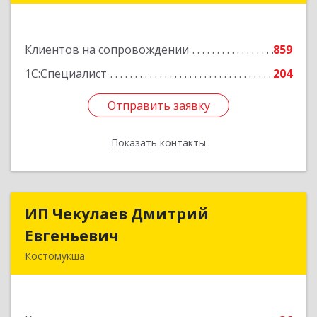
№ 54, пом.27
Подробнее
Клиентов на сопровождении
859
1С:Специалист
204
Отправить заявку
Отправить заявку
Показать контакты
Назад
ИП Чекулаев Дмитрий
ИП Чекулаев Дмитрий
Евгеньевич
Евгеньевич
Костомукша
Подробнее