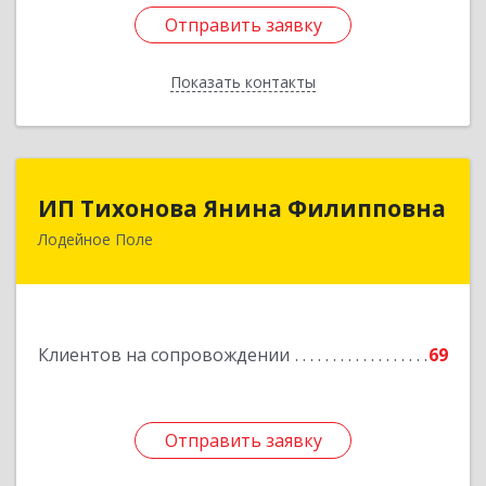
Отправить заявку
Отправить заявку
Показать контакты
Назад
ИП Тихонова Янина Филипповна
ИП Тихонова Янина Филипповна
Лодейное Поле
187700, Ленинградская обл, Лодейнопольский
р-н, Лодейное Поле г, Урицкого пр-кт, дом №
11А
Подробнее
Клиентов на сопровождении
69
Отправить заявку
Отправить заявку