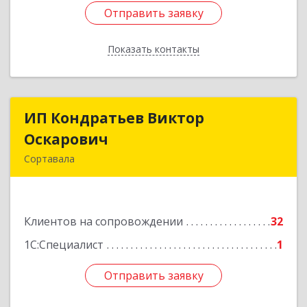
Отправить заявку
Отправить заявку
Показать контакты
Назад
ИП Кондратьев Виктор
ИП Кондратьев Виктор
Оскарович
Оскарович
Сортавала
186790, Карелия Респ, Сортавала г, Кирова ул,
дом № 6, кв.9
Клиентов на сопровождении
32
Подробнее
1С:Специалист
1
Отправить заявку
Отправить заявку