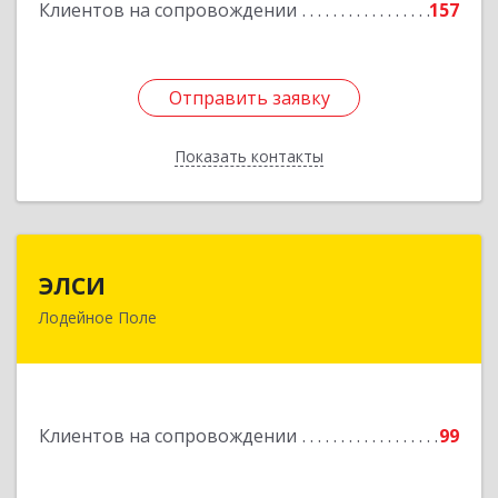
Подробнее
Клиентов на сопровождении
157
Отправить заявку
Отправить заявку
Показать контакты
Назад
ЭЛСИ
ЭЛСИ
Лодейное Поле
187700, Ленинградская обл, Лодейное Поле г,
Коммунаров ул, дом № 7
Подробнее
Клиентов на сопровождении
99