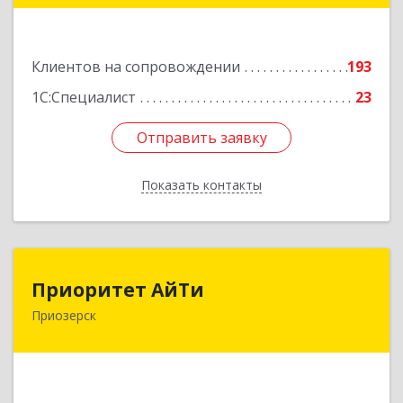
Подробнее
Клиентов на сопровождении
193
1С:Специалист
23
Отправить заявку
Отправить заявку
Показать контакты
Назад
Приоритет АйТи
Приоритет АйТи
Приозерск
188760, Ленинградская обл, Приозерский р-н,
Приозерск г, Калинина ул, дом № 39, этаж 2,
ком. 31