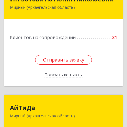
Мирный (Архангельская область)
164170, г.Мирный, Архангельской обл.,
ул.Советская, д.8, кв.80
Подробнее
Клиентов на сопровождении
21
Отправить заявку
Отправить заявку
Показать контакты
Назад
АйТиДа
АйТиДа
Мирный (Архангельская область)
164170, Архангельская обл, Мирный г,
Космонавтов ул, дом № 12, оф.55