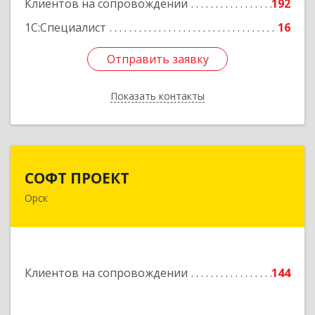
Клиентов на сопровождении
192
1С:Специалист
16
Отправить заявку
Отправить заявку
Показать контакты
Назад
СОФТ ПРОЕКТ
СОФТ ПРОЕКТ
Орск
462430, Оренбургская обл, Орск г,
Добровольского ул, дом № 23, кв.11
Подробнее
Клиентов на сопровождении
144