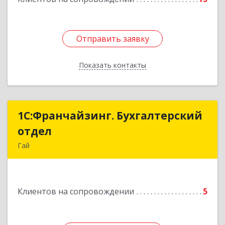
Отправить заявку
Отправить заявку
Показать контакты
Назад
1С:Франчайзинг. Бухгалтерский
1С:Франчайзинг. Бухгалтерский
отдел
отдел
Гай
462635, Оренбургская обл, Гай г, Победы пр-кт,
дом № 1, кв.12
Клиентов на сопровождении
5
Подробнее