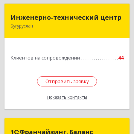
Инженерно-технический центр
Инженерно-технический центр
Бугуруслан
461633, Оренбургская обл, Бугуруслан г,
Больничный пер, дом № 8
Подробнее
Клиентов на сопровождении
44
Отправить заявку
Отправить заявку
Показать контакты
Назад
1С:Франчайзинг. Баланс
1С:Франчайзинг. Баланс