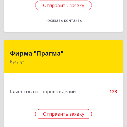
Отправить заявку
Отправить заявку
Показать контакты
Назад
Фирма "Прагма"
Фирма "Прагма"
Бузулук
461040, Оренбургская обл, Бузулукский р-н,
Бузулук г, Пушкина ул, дом № 10
Подробнее
Клиентов на сопровождении
123
Отправить заявку
Отправить заявку