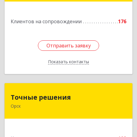
Подробнее
Клиентов на сопровождении
176
Отправить заявку
Отправить заявку
Показать контакты
Назад
Точные решения
Точные решения
Орск
462403, Оренбургская обл, Орск г,
Краматорская ул, дом № 2Б, пом.3, этаж 1, офис
2
Подробнее