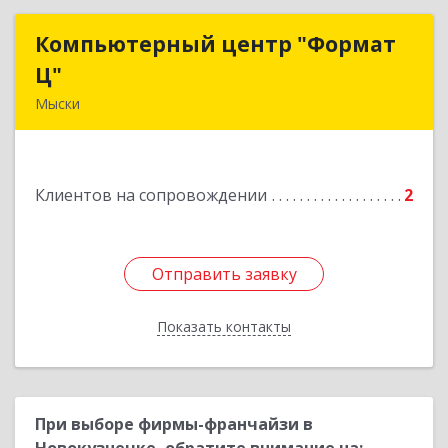
Компьютерный центр "Формат
Компьютерный центр "Формат
Ц"
Ц"
Мыски
652840, Кемеровская обл, Мыски г, Вахрушева
ул, д. 7, кв. 48
Клиентов на сопровождении
2
Подробнее
Отправить заявку
Отправить заявку
Показать контакты
Назад
При выборе фирмы-франчайзи в