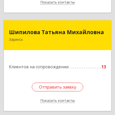
Показать контакты
Назад
Шипилова Татьяна Михайловна
Шипилова Татьяна Михайловна
Заринск
Подробнее
Клиентов на сопровождении
13
Отправить заявку
Отправить заявку
Показать контакты
Назад