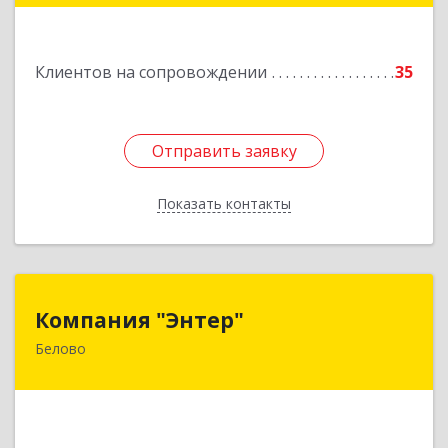
Подробнее
Клиентов на сопровождении
35
Отправить заявку
Отправить заявку
Показать контакты
Назад
Компания "Энтер"
Компания "Энтер"
Белово
652600, Кемеровская обл, Белово г, Почтовый
пер, дом № 2, пом.2
Подробнее