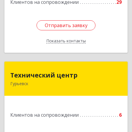
Клиентов на сопровождении
29
Отправить заявку
Отправить заявку
Показать контакты
Назад
Технический центр
Технический центр
Гурьевск
652780, Кемеровская область - Кузбасс,
Гурьевский р-н, Гурьевск г, Кирова ул, дом № 6
Подробнее
Клиентов на сопровождении
6