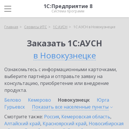
1С:Предприятие 8
Система программ
Главная
Сервисы ИТС
1С:АУСН
1С:АУСН в Новокузнецке
Заказать 1С:АУСН
в Новокузнецке
Ознакомьтесь с информационными карточками,
выберите партнёра и отправьте заявку на
консультацию, приобретение или внедрение
продукта.
Белово
Кемерово
Новокузнецк
Юрга
Гурьевск
Показать все населенные
пункты
Смотрите также:
Россия
,
Кемеровская область
,
Алтайский край
,
Красноярский край
,
Новосибирская