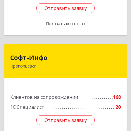
Отправить заявку
Отправить заявку
Показать контакты
Назад
Софт-Инфо
Софт-Инфо
Прокопьевск
653039, Кемеровская область - Кузбасс,
Прокопьевск г, Институтская ул, дом № 9а,
оф.15
Подробнее
Клиентов на сопровождении
168
1С:Специалист
20
Отправить заявку
Отправить заявку