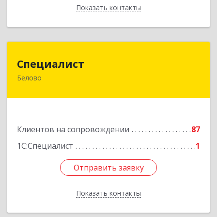
Показать контакты
Назад
Специалист
Специалист
Белово
Кемеровская обл, Белово г, Ленина ул, дом №
31-2
Подробнее
Клиентов на сопровождении
87
1С:Специалист
1
Отправить заявку
Отправить заявку
Показать контакты
Назад