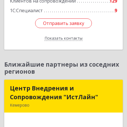
Клиентов на сопровождении
129
1С:Специалист
9
Отправить заявку
Отправить заявку
Показать контакты
Назад
Ближайшие партнеры из соседних
регионов
Центр Внедрения и
Центр Внедрения и
Сопровождения "ИстЛайн"
Сопровождения "ИстЛайн"
Кемерово
650000, Кемеровская область - Кузбасс обл, г.о.
Кемеровский, Кемерово г, Мичурина ул, дом №
13А, этаж 3, пом.2, оф.301