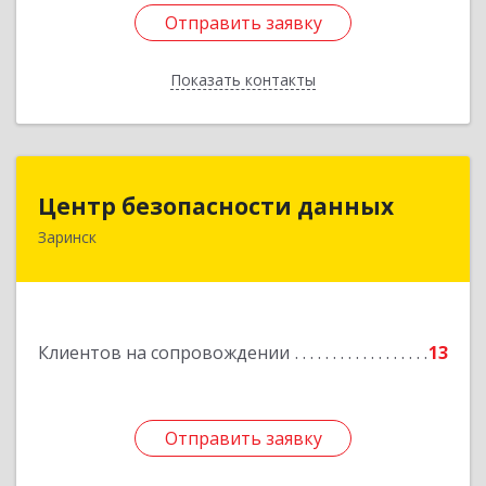
Отправить заявку
Отправить заявку
Показать контакты
Назад
Центр безопасности данных
Центр безопасности данных
Заринск
659100, Алтайский край, Заринск г, Таратынова
ул, дом № 11, кв.9
Подробнее
Клиентов на сопровождении
13
Отправить заявку
Отправить заявку