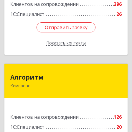
Клиентов на сопровождении
396
Подробнее
1С:Специалист
26
Отправить заявку
Отправить заявку
Показать контакты
Назад
Алгоритм
Алгоритм
Кемерово
650043, Кемеровская обл, Кемерово г,
Мичурина пер, дом № 5, кв.192
Подробнее
Клиентов на сопровождении
126
1С:Специалист
20