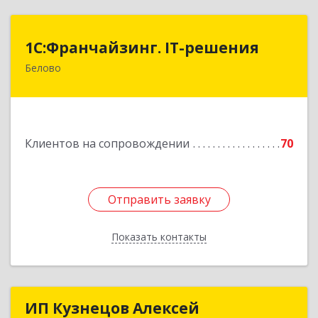
1С:Франчайзинг. IT-решения
1С:Франчайзинг. IT-решения
Белово
652600, Кемеровская обл, Белово г,
Железнодорожный пер, дом № 27
Подробнее
Клиентов на сопровождении
70
Отправить заявку
Отправить заявку
Показать контакты
Назад
ИП Кузнецов Алексей
ИП Кузнецов Алексей