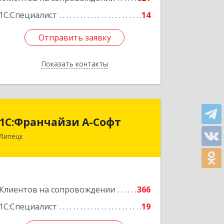
1С:Специалист
14
Отправить заявку
Отправить заявку
Показать контакты
Назад
1С:Франчайзи А-Софт
1С:Франчайзи А-Софт
Липецк
398059, Липецкая обл, Липецк г,
Фрунзе ул, дом № 27
Подробнее
Клиентов на сопровождении
366
1С:Специалист
19