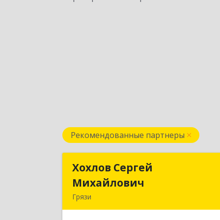
Рекомендованные партнеры
Хохлов Сергей
Хохлов Серге
Михайлович
Михайлови
Грязи
399059, Россия, Липецкая обл., г.Грязи
ул.Рублева, д.3