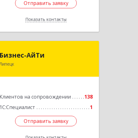
Отправить заявку
Отправить заявку
Показать контакты
Назад
Бизнес-АйТи
Бизнес-АйТи
Липецк
398008, Липецкая обл, Липецк г, 50
лет НЛМК ул, дом № 11, пом.18
Подробнее
Клиентов на сопровождении
138
1С:Специалист
1
Отправить заявку
Отправить заявку
Показать контакты
Назад