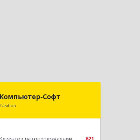
Компьютер-Софт
Компьютер-Софт
Тамбов
392000, Тамбовская обл, Тамбов г,
Советская ул, дом № 191
Подробнее
Клиентов на сопровождении
621