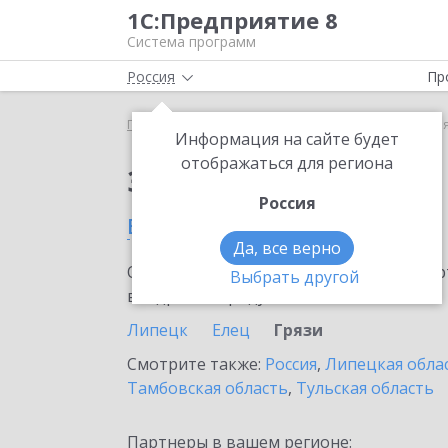
1С:Предприятие 8
Система программ
Россия
Пр
Главная
Сервисы ИТС
1С:АУСН
1С:АУСН в Гр
Информация на сайте будет
отображаться для региона
Заказать 1С:АУСН
Россия
в Грязях
Да, все верно
Ознакомьтесь с информационными карт
Выбрать другой
внедрение продукта.
Липецк
Елец
Грязи
Смотрите также:
Россия
,
Липецкая обла
Тамбовская область
,
Тульская область
Партнеры в вашем регионе: