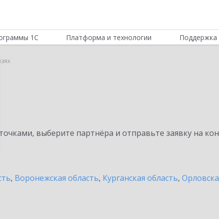
ограммы 1С
Платформа и технологии
Поддержка 
язях
очками, выберите партнёра и отправьте заявку на ко
сть
,
Воронежская область
,
Курганская область
,
Орловска