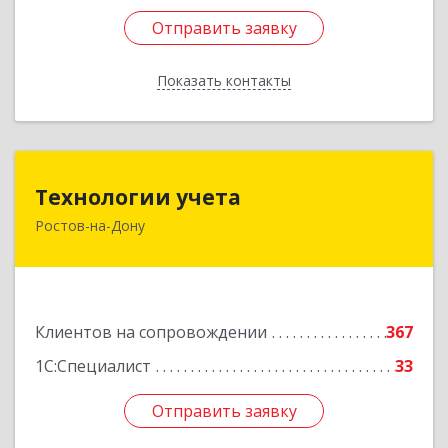
Отправить заявку
Отправить заявку
Показать контакты
Назад
Технологии учета
Технологии учета
Ростов-на-Дону
344064, Ростовская обл, Ростов-на-Дону г,
Вавилова ул, дом № 68, оф.309
Подробнее
Клиентов на сопровождении
367
1С:Специалист
33
Отправить заявку
Отправить заявку