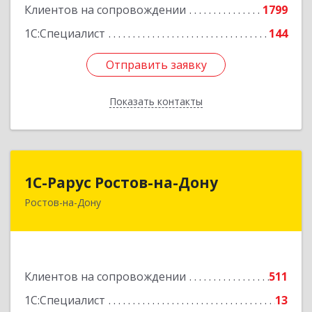
Клиентов на сопровождении
1799
1С:Специалист
144
Отправить заявку
Отправить заявку
Показать контакты
Назад
1С-Рарус Ростов-на-Дону
1С-Рарус Ростов-на-Дону
Ростов-на-Дону
344002, Ростовская обл, г.о. город Ростов-на-
Дону, Ростов-на-Дону г, Газетный пер, дом №
47Б
Подробнее
Клиентов на сопровождении
511
1С:Специалист
13