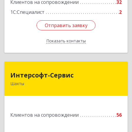
Клиентов на сопровождении
32
1С:Специалист
2
Отправить заявку
Отправить заявку
Показать контакты
Назад
Интерсофт-Сервис
Интерсофт-Сервис
Шахты
346480, Ростовская обл, Шахты г, Советская ул,
дом № 279/10
Подробнее
Клиентов на сопровождении
56