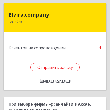
Elvira.company
Elvira.company
Батайск
Подробнее
Клиентов на сопровождении
1
Отправить заявку
Отправить заявку
Показать контакты
Назад
При выборе фирмы-франчайзи в Аксае,