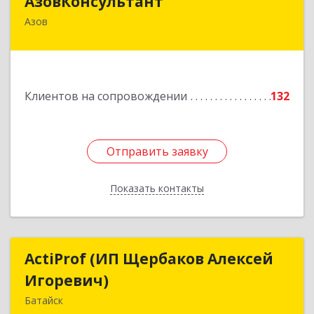
АзовКонсультант
Азов
346780, Ростовская обл, Азов г, Петровский б-р,
дом № 5
Подробнее
Клиентов на сопровождении
132
Отправить заявку
Отправить заявку
Показать контакты
Назад
ActiProf (ИП Щербаков Алексей
ActiProf (ИП Щербаков Алексей
Игоревич)
Игоревич)
Батайск