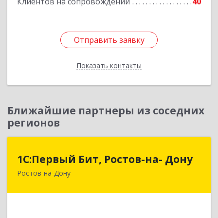
Клиентов на сопровождении
40
Отправить заявку
Отправить заявку
Показать контакты
Назад
Ближайшие партнеры из соседних
регионов
1С:Первый Бит, Ростов-на- Дону
1С:Первый Бит, Ростов-на- Дону
Ростов-на-Дону
344091, Ростовская обл, Ростов-на-Дону г,
Малиновского ул, дом № 3, корпус 1, пом.36
Подробнее