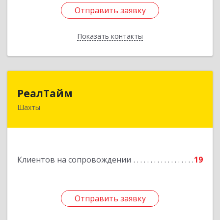
Отправить заявку
Отправить заявку
Показать контакты
Назад
РеалТайм
РеалТайм
Шахты
346504, Ростовская обл, Шахты г,
Чернышевского ул, дом № 42
Подробнее
Клиентов на сопровождении
19
Отправить заявку
Отправить заявку