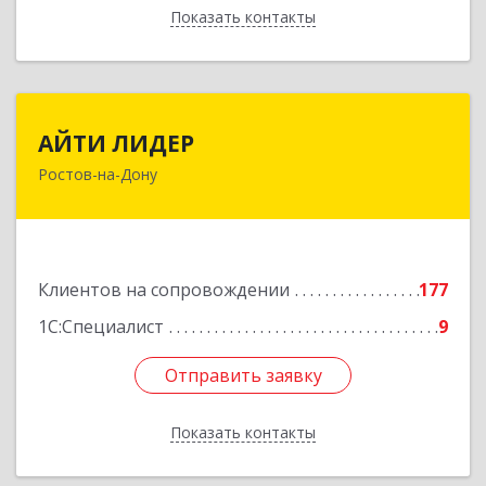
Показать контакты
Назад
АЙТИ ЛИДЕР
АЙТИ ЛИДЕР
Ростов-на-Дону
344065, Ростовская обл, Ростов-на-Дону г,
Беломорский пер, дом № 98, оф.206
Подробнее
Клиентов на сопровождении
177
1С:Специалист
9
Отправить заявку
Отправить заявку
Показать контакты
Назад