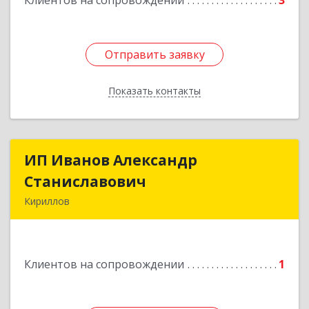
Клиентов на сопровождении
3
Отправить заявку
Отправить заявку
Показать контакты
Назад
ИП Иванов Александр
ИП Иванов Александр
Станиславович
Станиславович
Кириллов
161100, Вологодская обл, Кирилловский р-н,
Кириллов г, Гагарина ул, дом № 126
Клиентов на сопровождении
1
Подробнее