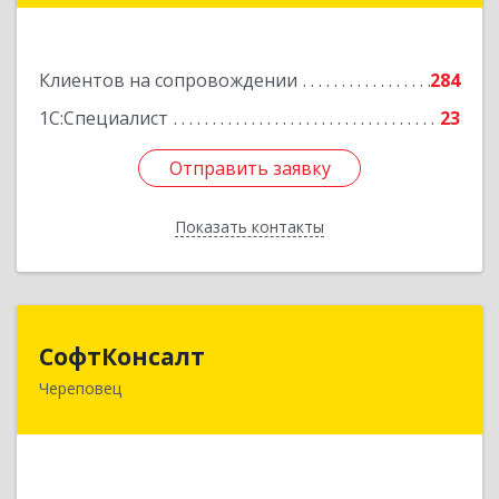
Подробнее
Клиентов на сопровождении
284
1С:Специалист
23
Отправить заявку
Отправить заявку
Показать контакты
Назад
СофтКонсалт
СофтКонсалт
Череповец
162614, Вологодская обл, Череповец г,
М.Горького ул, дом № 32, оф.611/2
Подробнее