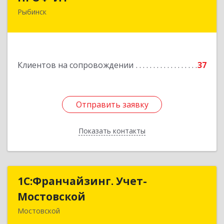
Рыбинск
152901, Ярославская обл, Рыбинский р-н,
Рыбинск г, Крестовая ул, дом № 50, оф.6
Подробнее
Клиентов на сопровождении
37
Отправить заявку
Отправить заявку
Показать контакты
Назад
1С:Франчайзинг. Учет-
1С:Франчайзинг. Учет-
Мостовской
Мостовской
Мостовской
352570, Краснодарский край, Мостовский р-н,