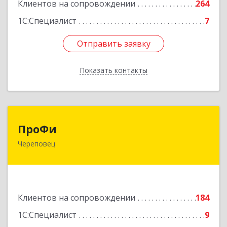
Клиентов на сопровождении
264
1С:Специалист
7
Отправить заявку
Отправить заявку
Показать контакты
Назад
ПроФи
ПроФи
Череповец
162602, Вологодская обл, Череповец г,
Советский пр-кт, дом № 99а, этаж 5, оф. 501
Подробнее
Клиентов на сопровождении
184
1С:Специалист
9