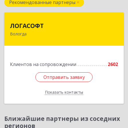
Рекомендованные партнеры
ЛОГАСОФТ
ЛОГАСОФТ
Вологда
160002, Вологодская обл, Вологда г, Гагарина
ул, дом № 26, пом.3
Подробнее
Клиентов на сопровождении
2602
Отправить заявку
Отправить заявку
Показать контакты
Назад
Ближайшие партнеры из соседних
регионов