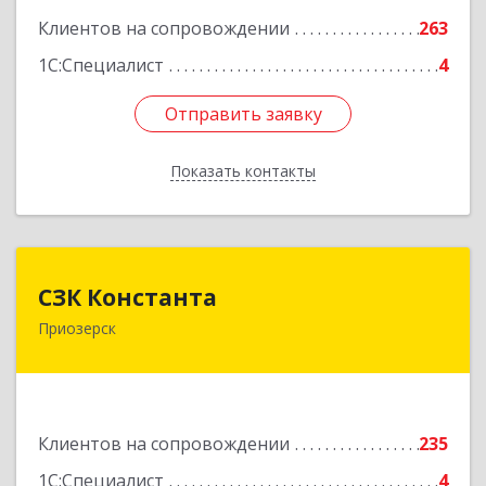
Подробнее
Клиентов на сопровождении
263
1С:Специалист
4
Отправить заявку
Отправить заявку
Показать контакты
Назад
СЗК Константа
СЗК Константа
Приозерск
188760, Ленинградская обл, Приозерск г,
Калинина ул, дом № 29, кв.35
Подробнее
Клиентов на сопровождении
235
1С:Специалист
4