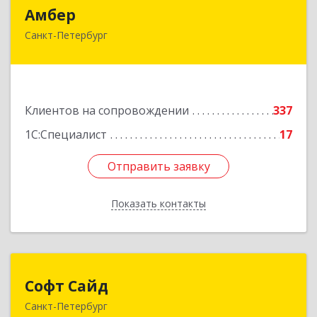
Амбер
Амбер
Санкт-Петербург
191119, Санкт-Петербург г, Правды ул, дом №
16
Подробнее
Клиентов на сопровождении
337
1С:Специалист
17
Отправить заявку
Отправить заявку
Показать контакты
Назад
Софт Сайд
Софт Сайд
Санкт-Петербург
190020, Санкт-Петербург г, Рижский пр, дом №