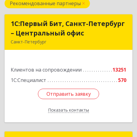
Рекомендованные партнеры
1С:Первый Бит, Санкт-Петербург
1С:Первый Бит, Санкт-Петербург
– Центральный офис
– Центральный офис
Санкт-Петербург
г.Санкт-Петербург, Невский проспект, 10
Подробнее
Клиентов на сопровождении
13251
1С:Специалист
570
Отправить заявку
Отправить заявку
Показать контакты
Назад