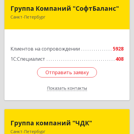
Группа Компаний "СофтБаланс"
Группа Компаний "СофтБаланс"
Санкт-Петербург
195112, Санкт-Петербург г, Заневский пр-кт,
дом № 30, корпус 2, литера А
Подробнее
Клиентов на сопровождении
5928
1С:Специалист
408
Отправить заявку
Отправить заявку
Показать контакты
Назад
Группа компаний "ЧДК"
Группа компаний "ЧДК"
Санкт-Петербург
191119, Санкт-Петербург г, вн.тер.г.