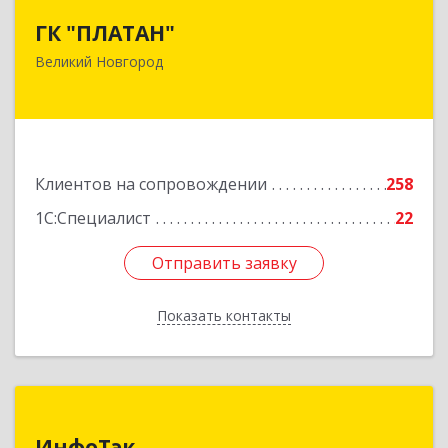
ГК "ПЛАТАН"
ГК "ПЛАТАН"
173003, Новгородская обл, Великий Новгород
Великий Новгород
г, Большая Санкт-Петербургская ул, дом № 80,
оф.17
Подробнее
Клиентов на сопровождении
258
1С:Специалист
22
Отправить заявку
Отправить заявку
Показать контакты
Назад
ИнфоТэк
ИнфоТэк