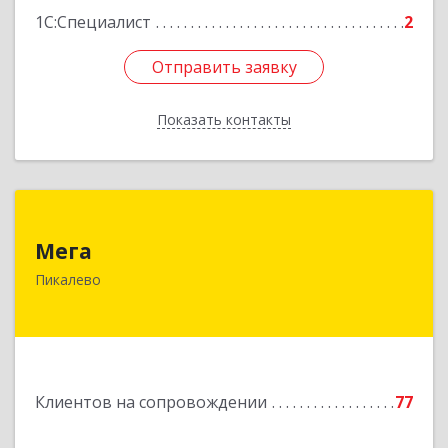
1С:Специалист
2
Отправить заявку
Отправить заявку
Показать контакты
Назад
Мега
Мега
187600, Ленинградская обл, Пикалево г,
Пикалево
Заводская ул, дом № 10
Подробнее
Клиентов на сопровождении
77