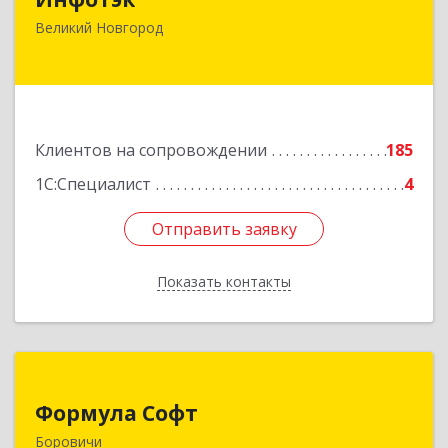
173003, Новгородская обл, Великий Новгород
Великий Новгород
г, Великая ул, дом № 22
Подробнее
Клиентов на сопровождении
185
1С:Специалист
4
Отправить заявку
Отправить заявку
Показать контакты
Назад
Формула Софт
Формула Софт
174411, Новгородская обл, Боровичский р-н,
Боровичи