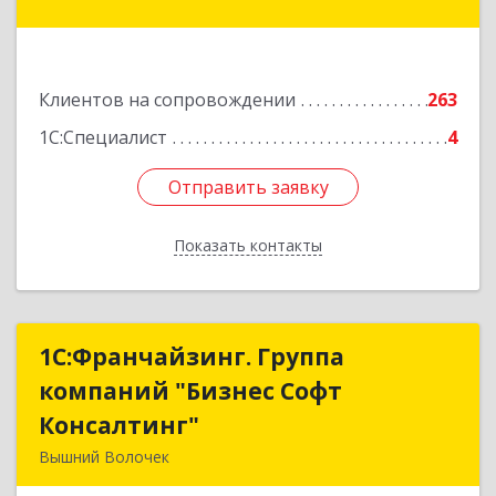
А, оф.412
Подробнее
Клиентов на сопровождении
263
1С:Специалист
4
Отправить заявку
Отправить заявку
Показать контакты
Назад
1С:Франчайзинг. Группа
1С:Франчайзинг. Группа
компаний "Бизнес Софт
компаний "Бизнес Софт
Консалтинг"
Консалтинг"
Вышний Волочек
171157, Тверская обл, Вышний Волочек г,