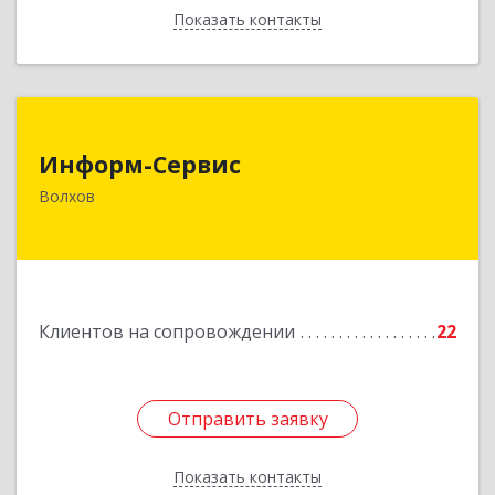
Показать контакты
Назад
Информ-Сервис
Информ-Сервис
187400, Ленинградская обл, Волхов г,
Волхов
Волховский пр-кт, дом № 7
Подробнее
Клиентов на сопровождении
22
Отправить заявку
Отправить заявку
Показать контакты
Назад