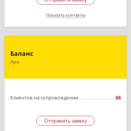
Показать контакты
Назад
Баланс
Баланс
188230, Ленинградская обл, Луга г, Урицкого
Луга
пр-кт, дом № 77а
Подробнее
Клиентов на сопровождении
66
Отправить заявку
Отправить заявку