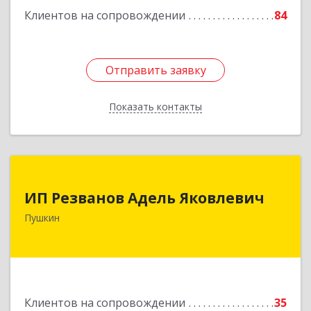
Клиентов на сопровождении
84
Отправить заявку
Отправить заявку
Показать контакты
Назад
ИП Резванов Адель Яковлевич
ИП Резванов Адель Яковлевич
196602, Санкт-Петербург г, Пушкин г, Красной
Пушкин
Звезды ул, дом № 17/9, литера А, кв.2
Подробнее
Клиентов на сопровождении
35