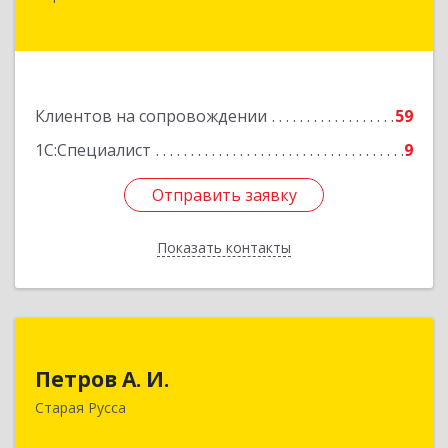
Боровичи г, Международная ул, дом № 6
Подробнее
Клиентов на сопровождении
59
1С:Специалист
9
Отправить заявку
Отправить заявку
Показать контакты
Назад
Петров А. И.
Петров А. И.
Старая Русса, пер.Волотовский, д.23
Старая Русса
Подробнее