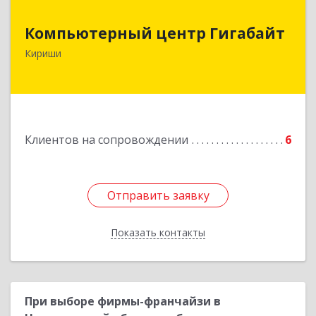
Компьютерный центр Гигабайт
Компьютерный центр Гигабайт
187110, Ленинградская обл, Кириши г,
Кириши
Нефтехимиков ул, дом № 31
Подробнее
Клиентов на сопровождении
6
Отправить заявку
Отправить заявку
Показать контакты
Назад
При выборе фирмы-франчайзи в