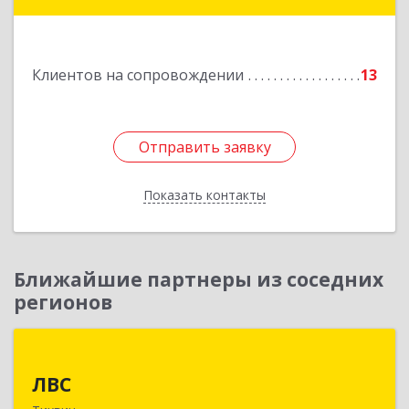
Клиентов на сопровождении
13
Отправить заявку
Отправить заявку
Показать контакты
Назад
Ближайшие партнеры из соседних
регионов
ЛВС
ЛВС
187553, Ленинградская обл, Тихвинский р-н,