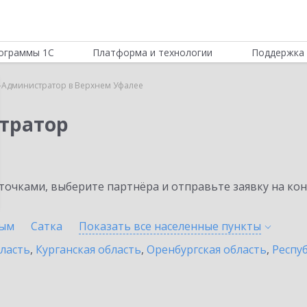
ограммы 1С
Платформа и технологии
Поддержка 
-Администратор в Верхнем Уфалее
тратор
очками, выберите партнёра и отправьте заявку на ко
ым
Сатка
Показать все населенные
пункты
бласть
,
Курганская область
,
Оренбургская область
,
Респу