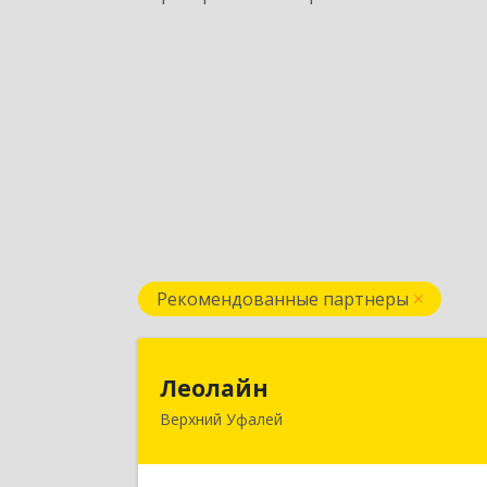
Рекомендованные партнеры
Леолай
Леолайн
Верхний Уфалей
456800, Челябинская обл, Верхни
Уфалей г, Ленина ул, дом № 14