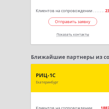
Подробне
Клиентов на сопровождении
2
Отправить заявку
Отправить заявку
Показать контакты
Назад
Ближайшие партнеры из со
РИЦ-1
РИЦ-1С
Екатеринбург
620102, Свердловская обл
Екатеринбург г, Фурманова ул, дом 
12
Подробне
Клиентов на сопровождении
188