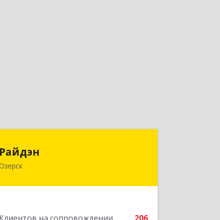
Райдэн
Райдэн
Озерск
456783, Челябинская обл, Озерск г,
Ленина пр-кт, дом № 90
Подробнее
Клиентов на сопровождении
206