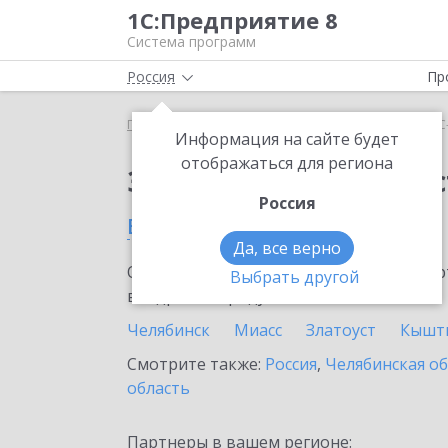
1С:Предприятие 8
Система программ
Россия
Пр
Главная
Сервисы ИТС
1С-Администратор
1С
Информация на сайте будет
отображаться для региона
Заказать 1С-Админис
Россия
в Верхнем Уфалее
Да, все верно
Ознакомьтесь с информационными карт
Выбрать другой
внедрение продукта.
Челябинск
Миасс
Златоуст
Кышт
Смотрите также:
Россия
,
Челябинская о
область
Партнеры в вашем регионе: