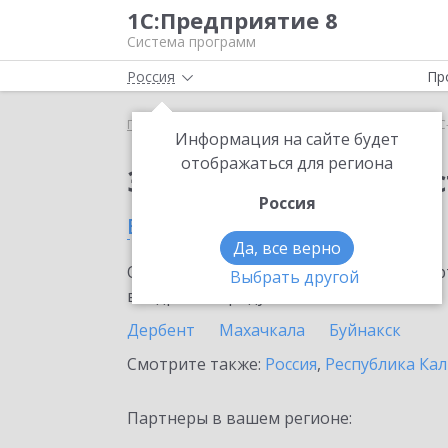
1С:Предприятие 8
Система программ
Россия
Пр
Главная
Сервисы ИТС
1С-Администратор
1С
Информация на сайте будет
отображаться для региона
Заказать 1С-Админис
Россия
в Республике Дагестан
Да, все верно
Ознакомьтесь с информационными карт
Выбрать другой
внедрение продукта.
Дербент
Махачкала
Буйнакск
Смотрите также:
Россия
,
Республика Ка
Партнеры в вашем регионе: