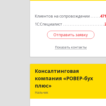
Подробне
Клиентов на сопровождении
47
1С:Специалист
Отправить заявку
Отправить заявку
Показать контакты
Назад
Консалтинговая
Консалтингова
компания «РОВЕР-бух
компания «РОВЕР-бу
плюс»
плюс
Нальчик
360004, Кабардино-Балкарская Респ
Нальчик г, Кирова ул, дом № 23