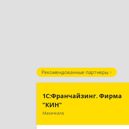
Рекомендованные партнеры
1С:Франчайзинг. Фирм
1С:Франчайзинг. Фирма
"КИН
"КИН"
Махачкала
367030, Дагестан Респ, Махачкала г
И.Казака ул, дом № 3