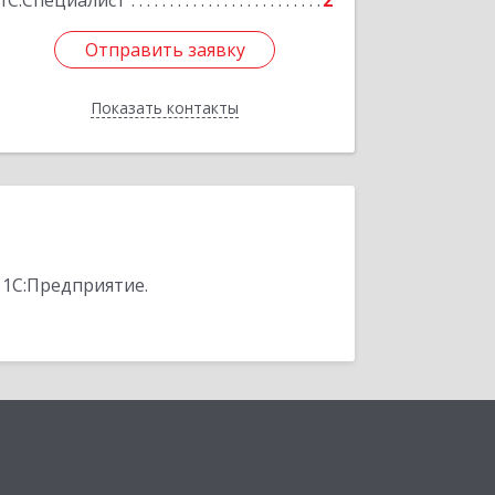
1С:Специалист
2
Отправить заявку
Отправить заявку
Показать контакты
Назад
 1С:Предприятие.