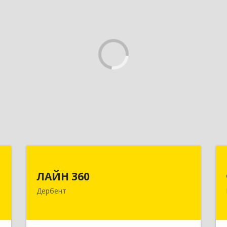
а
ЛАЙН 360
"
ЛАЙН 360
368600, Дагестан Респ, Дербент г,
Дербент
Ю.Гагарина ул, домовладение № 14,
,
пом.1
1