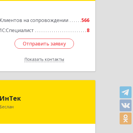
Подробнее
Клиентов на сопровождении
566
1С:Специалист
8
Отправить заявку
Отправить заявку
Показать контакты
Назад
ИнТек
ИнТек
363000, Северная Осетия - Алания
Беслан
Респ, Правобережный, Беслан г,
Комсомольская ул, дом № 69
Подробнее