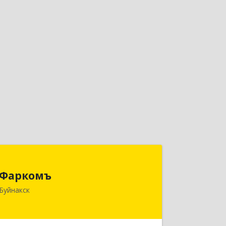
Фаркомъ
Фаркомъ
Буйнакск
Подробнее