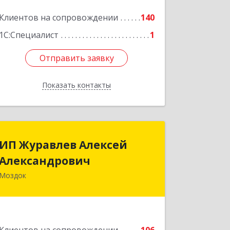
Клиентов на сопровождении
140
1С:Специалист
1
Отправить заявку
Отправить заявку
Показать контакты
Назад
ИП Журавлев Алексей
ИП Журавлев Алексей
Александрович
Александрович
Моздок
363750, Северная Осетия - Алания
Респ, Моздок г, Кирова ул, дом № 41
Подробнее