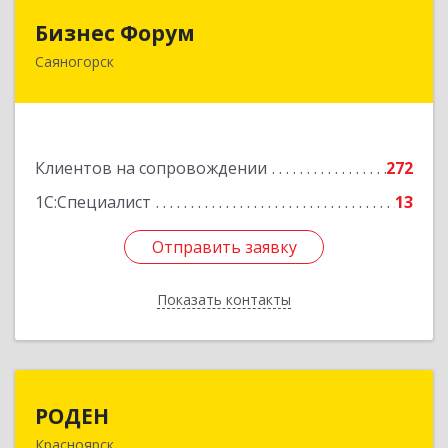
Бизнес Форум
Бизнес Форум
Саяногорск
655603, Хакасия Респ, Саяногорск г, Советский
мкр, дом № 2, кв.262
Подробнее
Клиентов на сопровождении
272
1С:Специалист
13
Отправить заявку
Отправить заявку
Показать контакты
Назад
РОДЕН
РОДЕН
Красноярск