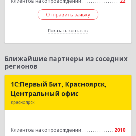
Клиентов на сопровождении
22
Подробнее
Отправить заявку
Отправить заявку
Показать контакты
Назад
Ближайшие партнеры из соседних
регионов
1С:Первый Бит, Красноярск,
1С:Первый Бит, Красноярск,
Центральный офис
Центральный офис
Красноярск
660017, Красноярский край, Красноярск г,
Диктатуры пролетариата ул, дом № 32
Клиентов на сопровождении
2010
Подробнее