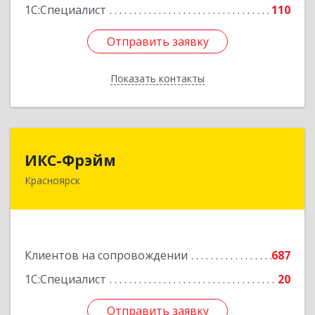
1С:Специалист
110
Отправить заявку
Отправить заявку
Показать контакты
Назад
ИКС-Фрэйм
ИКС-Фрэйм
Красноярск
660077, Красноярский край, Красноярск г,
Батурина ул, дом № 32, пом.4
Подробнее
Клиентов на сопровождении
687
1С:Специалист
20
Отправить заявку
Отправить заявку