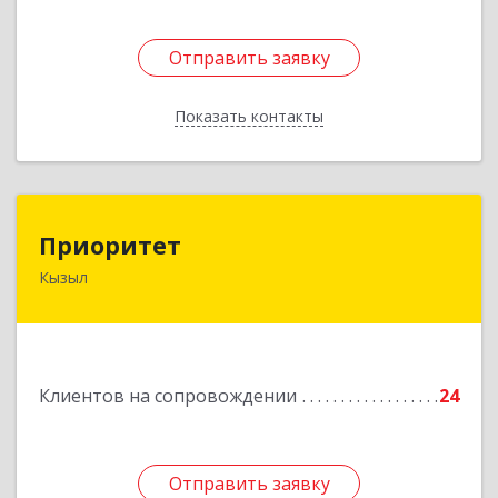
Отправить заявку
Отправить заявку
Показать контакты
Назад
Приоритет
Приоритет
Кызыл
667000, Тыва Респ, Кызыл г, Комсомольская ул,
дом № 20, кв. 2, оф.1
Подробнее
Клиентов на сопровождении
24
Отправить заявку
Отправить заявку