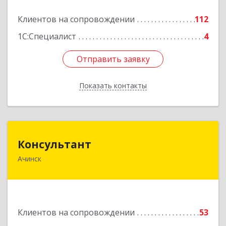
Подробнее
Клиентов на сопровождении
112
1С:Специалист
4
Отправить заявку
Отправить заявку
Показать контакты
Назад
Консультант
Консультант
Ачинск
662159, Красноярский край, Ачинск г, Юго-
Восточный район, дом № 21А
Подробнее
Клиентов на сопровождении
53