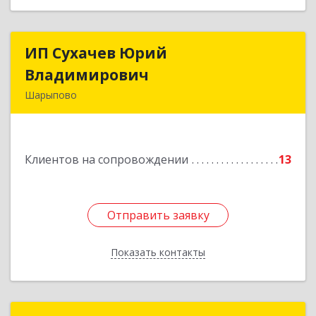
ИП Сухачев Юрий
ИП Сухачев Юрий
Владимирович
Владимирович
Шарыпово
662313, Красноярский край, Шарыпово г,
Пионерный мкр, 27/2, кв.203
Клиентов на сопровождении
13
Подробнее
Отправить заявку
Отправить заявку
Показать контакты
Назад