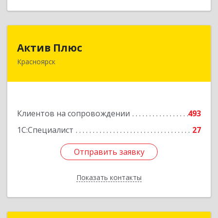
Актив Плюс
Актив Плюс
Красноярск
660017, Красноярский край, Красноярск г,
Обороны ул, дом № 3, оф.220
Подробнее
Клиентов на сопровождении
493
1С:Специалист
27
Отправить заявку
Отправить заявку
Показать контакты
Назад