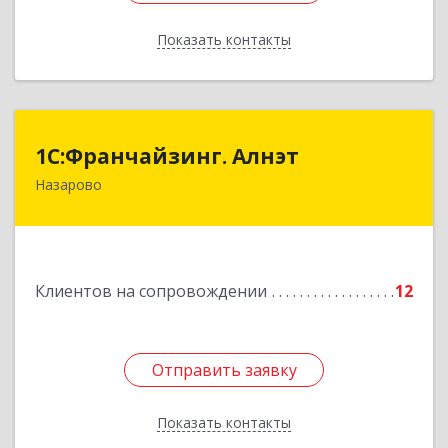
Показать контакты
Назад
1С:Франчайзинг. Алнэт
1С:Франчайзинг. Алнэт
Назарово
662200, Красноярский край, Назарово г,
Борисенко ул, дом № 11
Подробнее
Клиентов на сопровождении
12
Отправить заявку
Отправить заявку
Показать контакты
Назад