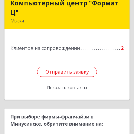
Компьютерный центр "Формат
Компьютерный центр "Формат
Ц"
Ц"
Мыски
652840, Кемеровская обл, Мыски г, Вахрушева
ул, д. 7, кв. 48
Клиентов на сопровождении
2
Подробнее
Отправить заявку
Отправить заявку
Показать контакты
Назад
При выборе фирмы-франчайзи в
Минусинске, обратите внимание на: