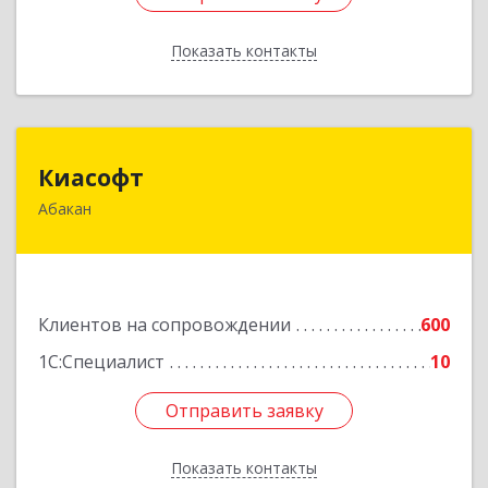
Показать контакты
Назад
Киасофт
Киасофт
Абакан
655017, Хакасия Респ, Абакан г, Ивана Ярыгина
ул, дом № 34, оф.5
Подробнее
Клиентов на сопровождении
600
1С:Специалист
10
Отправить заявку
Отправить заявку
Показать контакты
Назад