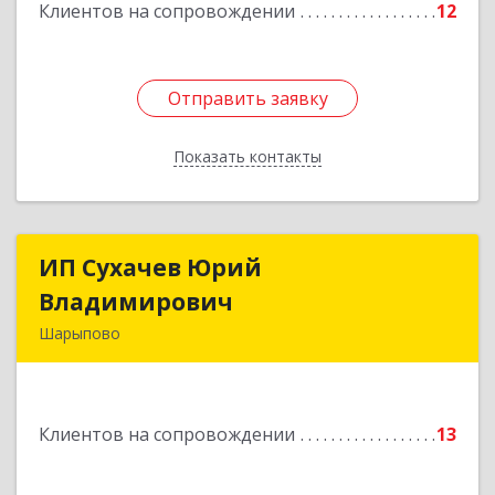
Клиентов на сопровождении
12
Отправить заявку
Отправить заявку
Показать контакты
Назад
ИП Сухачев Юрий
ИП Сухачев Юрий
Владимирович
Владимирович
Шарыпово
662313, Красноярский край, Шарыпово г,
Пионерный мкр, 27/2, кв.203
Клиентов на сопровождении
13
Подробнее