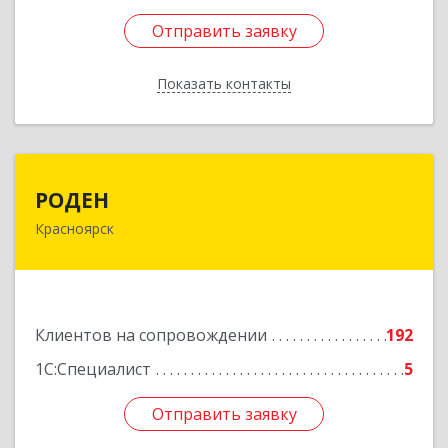
Отправить заявку
Отправить заявку
Показать контакты
Назад
РОДЕН
РОДЕН
Красноярск
660064, Красноярский край, Красноярск г, им
Академика Вавилова ул, дом № 1, оф.2-23
Подробнее
Клиентов на сопровождении
192
1С:Специалист
5
Отправить заявку
Отправить заявку