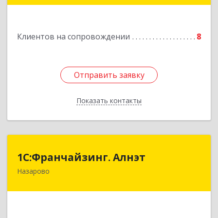
Подробнее
Клиентов на сопровождении
8
Отправить заявку
Отправить заявку
Показать контакты
Назад
1С:Франчайзинг. Алнэт
1С:Франчайзинг. Алнэт
Назарово
662200, Красноярский край, Назарово г,
Борисенко ул, дом № 11
Подробнее