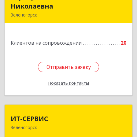
Николаевна
Николаевна
Зеленогорск
663690, Краноярский край, Зленогорск г,
Энергетиков, дом № 14, кв.37
Клиентов на сопровождении
20
Подробнее
Отправить заявку
Отправить заявку
Показать контакты
Назад
ИТ-СЕРВИС
ИТ-СЕРВИС
Зеленогорск
663690, Красноярский край, Зеленогорск г,
Гагарина ул, дом № 34