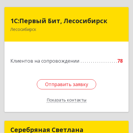
1С:Первый Бит, Лесосибирск
1С:Первый Бит, Лесосибирск
Лесосибирск
662544, Красноярский край, Лесосибирск г,
Привокзальная ул, дом № 12, оф.216
Подробнее
Клиентов на сопровождении
78
Отправить заявку
Отправить заявку
Показать контакты
Назад
Серебряная Светлана
Серебряная Светлана