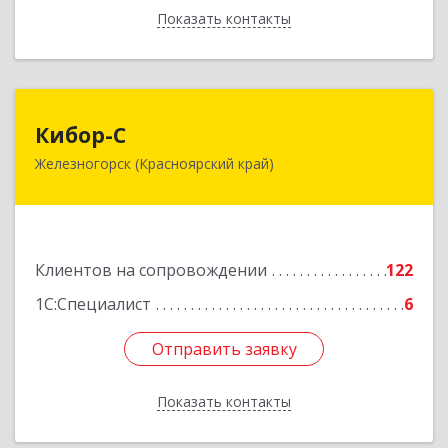
Показать контакты
Назад
Кибор-С
Кибор-С
Железногорск (Красноярский край)
662973, Красноярский край, Железногорск г,
Белорусская ул, дом № 30 Б, пом.16
Подробнее
Клиентов на сопровождении
122
1С:Специалист
6
Отправить заявку
Отправить заявку
Показать контакты
Назад