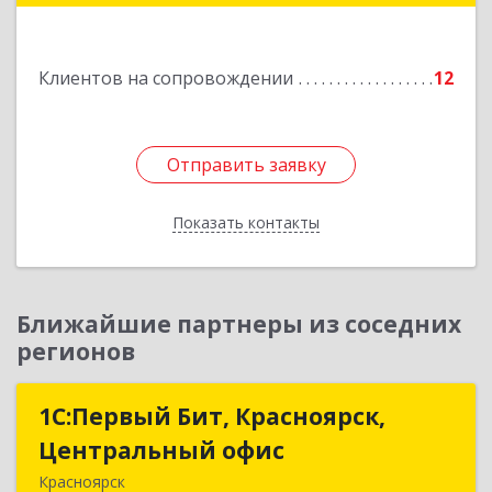
Подробнее
Клиентов на сопровождении
12
Отправить заявку
Отправить заявку
Показать контакты
Назад
Ближайшие партнеры из соседних
регионов
1С:Первый Бит, Красноярск,
1С:Первый Бит, Красноярск,
Центральный офис
Центральный офис
Красноярск