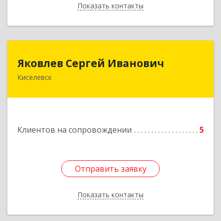
Показать контакты
Назад
Яковлев Сергей Иванович
Яковлев Сергей Иванович
Киселевск
650002, Кемеровская обл, г.Кемерово, пр-т
Шахтеров, дом № 90, кв.104
Подробнее
Клиентов на сопровождении
5
Отправить заявку
Отправить заявку
Показать контакты
Назад