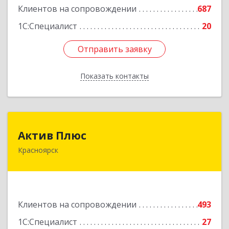
Клиентов на сопровождении
687
1С:Специалист
20
Отправить заявку
Отправить заявку
Показать контакты
Назад
Актив Плюс
Актив Плюс
Красноярск
660017, Красноярский край, Красноярск г,
Обороны ул, дом № 3, оф.220
Подробнее
Клиентов на сопровождении
493
1С:Специалист
27