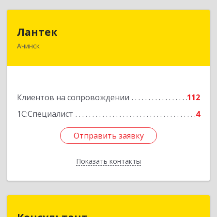
Лантек
Лантек
Ачинск
662153, Красноярский край, Ачинск г,
Декабристов ул, дом № 58
Подробнее
Клиентов на сопровождении
112
1С:Специалист
4
Отправить заявку
Отправить заявку
Показать контакты
Назад
Консультант