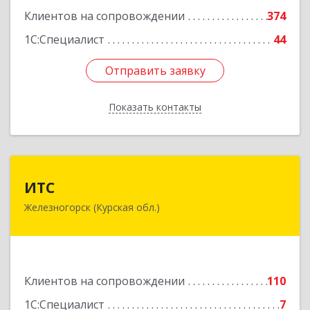
Клиентов на сопровождении
374
1С:Специалист
44
Отправить заявку
Отправить заявку
Показать контакты
Назад
ИТС
ИТС
Железногорск (Курская обл.)
307178, Курская обл, Железногорск г,
Димитрова ул, дом № 3, корпус 5, оф.5
Подробнее
Клиентов на сопровождении
110
1С:Специалист
7