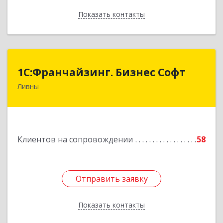
Показать контакты
Назад
1C:Франчайзинг. Бизнес Софт
1C:Франчайзинг. Бизнес Софт
Ливны
303851, Орловская обл, Ливны г, Гайдара ул,
дом № 2, кв.124
Подробнее
Клиентов на сопровождении
58
Отправить заявку
Отправить заявку
Показать контакты
Назад