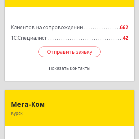
№ 10, оф.№64
Подробнее
Клиентов на сопровождении
662
1С:Специалист
42
Отправить заявку
Отправить заявку
Показать контакты
Назад
Мега-Ком
Мега-Ком
Курск
305001, Курская обл, Курск г, Красной Армии ул,
дом № 23 А
Подробнее