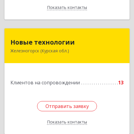
Показать контакты
Назад
Новые технологии
Новые технологии
Железногорск (Курская обл.)
307170, Курская обл, Железногорский р-н,
Железногорск г, Автолюбителей пер, дом № 5,
офис 7
Подробнее
Клиентов на сопровождении
13
Отправить заявку
Отправить заявку
Показать контакты
Назад