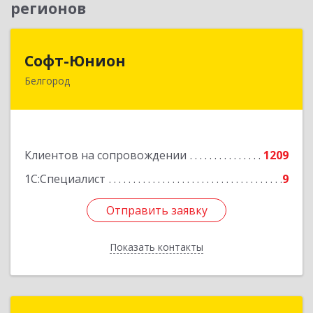
регионов
Софт-Юнион
Софт-Юнион
Белгород
308014, Белгородская обл, Белгород г, Садовая
ул, дом № 3а, оф.4/1
Подробнее
Клиентов на сопровождении
1209
1С:Специалист
9
Отправить заявку
Отправить заявку
Показать контакты
Назад