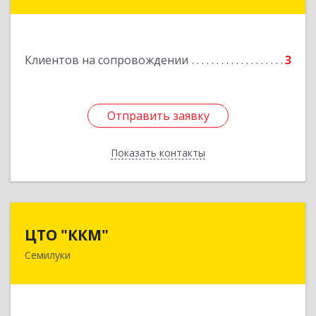
Новоселов ул, дом № 12
Подробнее
Клиентов на сопровождении
3
Отправить заявку
Отправить заявку
Показать контакты
Назад
ЦТО "ККМ"
ЦТО "ККМ"
Семилуки
Подробнее