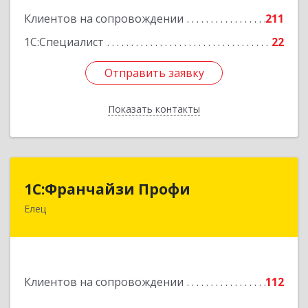
Клиентов на сопровождении
211
1С:Специалист
22
Отправить заявку
Отправить заявку
Показать контакты
Назад
1С:Франчайзи Профи
1С:Франчайзи Профи
Елец
399784, Липецкая обл, Елец г, Гагарина ул,
Здание № 3а
Подробнее
Клиентов на сопровождении
112