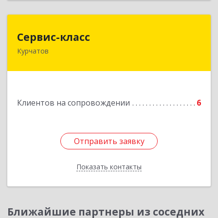
Сервис-класс
Сервис-класс
Курчатов
307251, Курская обл, Курчатовский р-н,
Курчатов г, Коммунистический пр-т, дом № 30,
корпус А
Подробнее
Клиентов на сопровождении
6
Отправить заявку
Отправить заявку
Показать контакты
Назад
Ближайшие партнеры из соседних