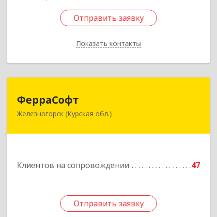
Отправить заявку
Отправить заявку
Показать контакты
Назад
ФерраСофт
ФерраСофт
Железногорск (Курская обл.)
307179, Курская обл, Железногорск г, Ленина ул,
дом № 92, корпус 1, оф.2-34
Подробнее
Клиентов на сопровождении
47
Отправить заявку
Отправить заявку