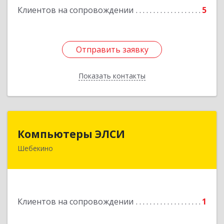
Клиентов на сопровождении
5
Отправить заявку
Отправить заявку
Показать контакты
Назад
Компьютеры ЭЛСИ
Компьютеры ЭЛСИ
Шебекино
309290, Белгородская обл, Шебекино,
ул.Ленина , д.12
Подробнее
Клиентов на сопровождении
1