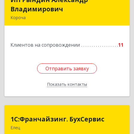
Владимирович
Владимирович
Короча
309 201, Белгородская обл, Корочанский р-н,
Дальняя Игуменка с, Кураковка ул, дом № 76
Клиентов на сопровождении
11
Подробнее
Отправить заявку
Отправить заявку
Показать контакты
Назад
1С:Франчайзинг. БухСервис
1С:Франчайзинг. БухСервис
Елец
399780, Липецкая обл, Елецкий р-н, Елец г,