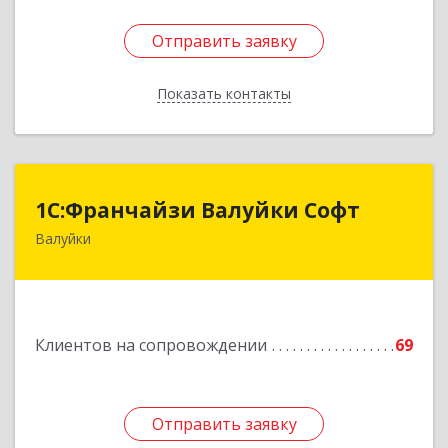
Отправить заявку
Отправить заявку
Показать контакты
Назад
1С:Франчайзи Валуйки Софт
1С:Франчайзи Валуйки Софт
Валуйки
309996, Белгородская обл, Валуйки г, Горького,
дом № 21, кв.21
Подробнее
Клиентов на сопровождении
69
Отправить заявку
Отправить заявку