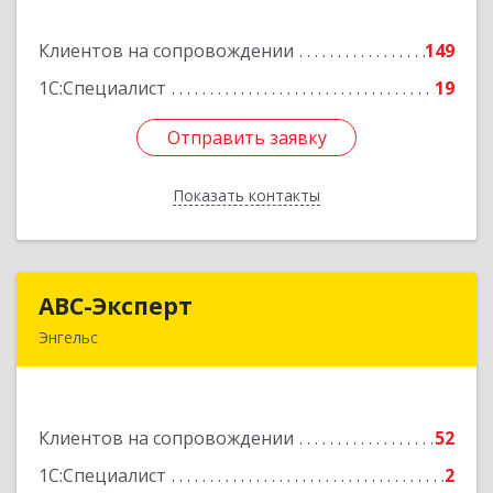
Клиентов на сопровождении
149
Подробнее
1С:Специалист
19
Отправить заявку
Отправить заявку
Показать контакты
Назад
АВС-Эксперт
АВС-Эксперт
Энгельс
413105, Саратовская обл, Энгельс г, Минская ул,
дом № 18/1
Клиентов на сопровождении
52
Подробнее
1С:Специалист
2