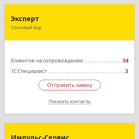
Эксперт
Эксперт
Сосновый Бор
188544, Ленинградская обл, Сосновый Бор г, 50
лет Октября ул, дом № 1
Подробнее
Клиентов на сопровождении
34
1С:Специалист
3
Отправить заявку
Отправить заявку
Показать контакты
Назад
Импульс-Сервис
Импульс-Сервис