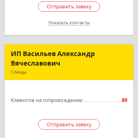
Отправить заявку
Отправить заявку
Показать контакты
Назад
ИП Васильев Александр
ИП Васильев Александр
Вячеславович
Вячеславович
Сланцы
Ленинградская обл, Сланцы г, Спортивная ул,
дом № 2
Клиентов на сопровождении
89
Подробнее
Отправить заявку
Отправить заявку