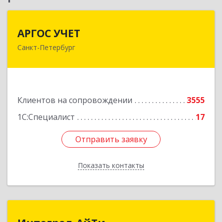
АРГОС УЧЕТ
АРГОС УЧЕТ
Санкт-Петербург
196191, Санкт-Петербург г, Конституции пл,
дом № 7, оф.416
Подробнее
Клиентов на сопровождении
3555
1С:Специалист
17
Отправить заявку
Отправить заявку
Показать контакты
Назад
Интеграл-АйТи