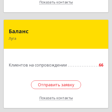
Показать контакты
Назад
Баланс
Баланс
Луга
188230, Ленинградская обл, Луга г, Урицкого
пр-кт, дом № 77а
Подробнее
Клиентов на сопровождении
66
Отправить заявку
Отправить заявку
Показать контакты
Назад