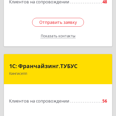
Клиентов на сопровождении
48
Подробнее
Отправить заявку
Отправить заявку
Показать контакты
Назад
1С: Франчайзинг.ТУБУС
1С: Франчайзинг.ТУБУС
Кингисепп
Подробнее
Клиентов на сопровождении
56