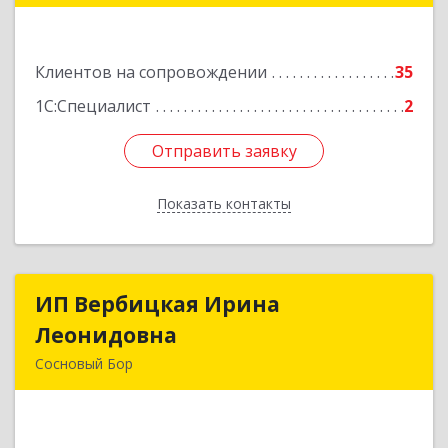
Подробнее
Клиентов на сопровождении
35
1С:Специалист
2
Отправить заявку
Отправить заявку
Показать контакты
Назад
ИП Вербицкая Ирина
ИП Вербицкая Ирина
Леонидовна
Леонидовна
Сосновый Бор
189540, Сосновый Бор г, Героев пр-кт, дом №
55