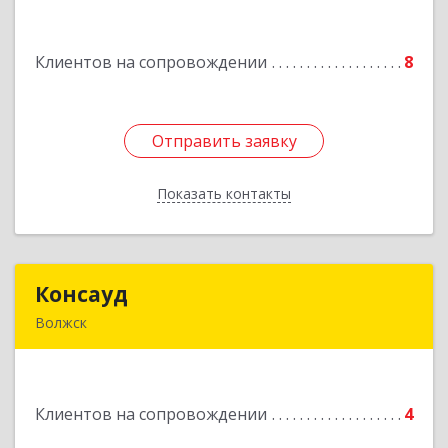
Подробнее
Клиентов на сопровождении
8
Отправить заявку
Отправить заявку
Показать контакты
Назад
Консауд
Консауд
Волжск
425005, Марий Эл респ, Волжск г, Пролетарская
ул, дом 4А, офис 21
Клиентов на сопровождении
4
Подробнее