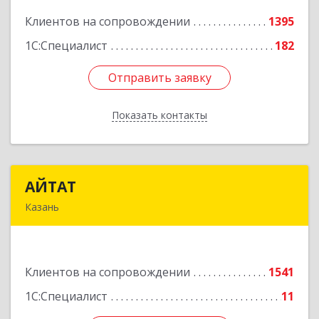
Клиентов на сопровождении
1395
Подробнее
1С:Специалист
182
Отправить заявку
Отправить заявку
Показать контакты
Назад
АЙТАТ
АЙТАТ
Казань
420097, Татарстан Респ, г.о. город Казань,
Казань г, Лейтенанта Шмидта ул, дом № 35А,
пом.203
Клиентов на сопровождении
1541
Подробнее
1С:Специалист
11