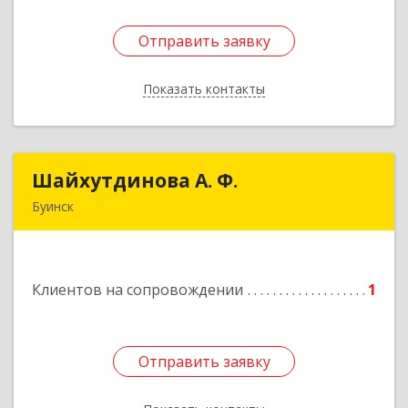
Отправить заявку
Отправить заявку
Показать контакты
Назад
Шайхутдинова А. Ф.
Шайхутдинова А. Ф.
Буинск
РТ, г.Буинск, ул.Р.Люксембург, д.144Б
Подробнее
Клиентов на сопровождении
1
Отправить заявку
Отправить заявку