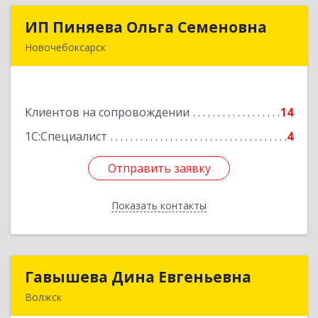
ИП Пиняева Ольга Семеновна
ИП Пиняева Ольга Семеновна
Новочебоксарск
429965, Чувашская Республика - Чувашия,
Новочебоксарск г, Пионерская ул, дом № 2,
корпус 2, кв.141
Клиентов на сопровождении
14
Подробнее
1С:Специалист
4
Отправить заявку
Отправить заявку
Показать контакты
Назад
Гавышева Дина Евгеньевна
Гавышева Дина Евгеньевна
Волжск