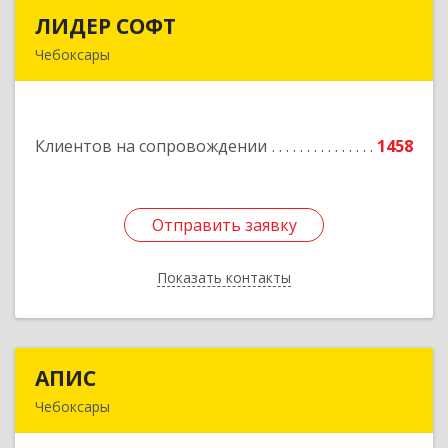
ЛИДЕР СОФТ
ЛИДЕР СОФТ
Чебоксары
428018, Чувашская Республика - Чувашия,
Чебоксары г, Московский пр-кт, дом № 17,
строение 1
Клиентов на сопровождении
1458
Подробнее
Отправить заявку
Отправить заявку
Показать контакты
Назад
АПИС
АПИС
Чебоксары
428001, Чувашская Республика - Чувашия,