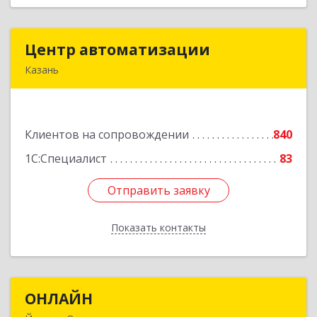
Центр автоматизации
Центр автоматизации
Казань
420133, Татарстан Респ, Казань г, Ямашева пр-
кт, дом № 92
Клиентов на сопровождении
840
Подробнее
1С:Специалист
83
Отправить заявку
Отправить заявку
Показать контакты
Назад
ОНЛАЙН
ОНЛАЙН