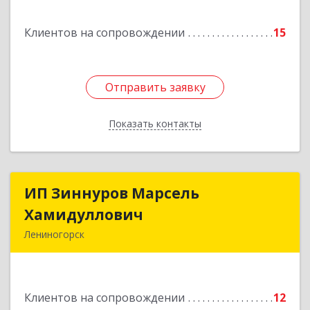
Подробнее
Клиентов на сопровождении
15
Отправить заявку
Отправить заявку
Показать контакты
Назад
ИП Зиннуров Марсель
ИП Зиннуров Марсель
Хамидуллович
Хамидуллович
Лениногорск
423250, Татарстан Респ, Лениногорский р-н,
Лениногорск г, Халиуллина ул, дом № 79
Клиентов на сопровождении
12
Подробнее