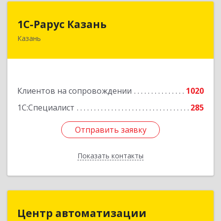
1С-Рарус Казань
1С-Рарус Казань
Казань
420088, Татарстан Респ, Казань г, Победы пр-
кт, дом № 159
Подробнее
Клиентов на сопровождении
1020
1С:Специалист
285
Отправить заявку
Отправить заявку
Показать контакты
Назад
Центр автоматизации
Центр автоматизации