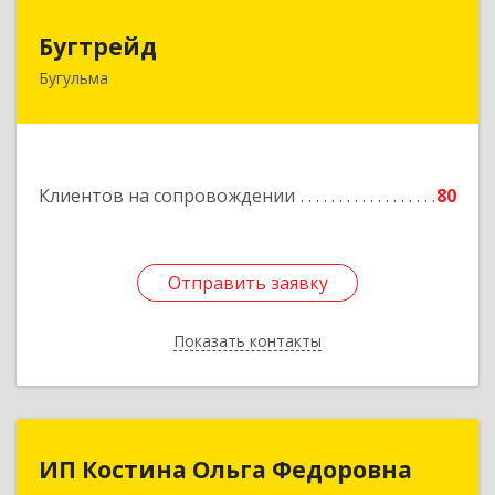
Бугтрейд
Бугтрейд
Бугульма
420230, Татарстан Респ, Бугульма г, Вахитово,
дом № 7, кв.73
Подробнее
Клиентов на сопровождении
80
Отправить заявку
Отправить заявку
Показать контакты
Назад
ИП Костина Ольга Федоровна
ИП Костина Ольга Федоровна