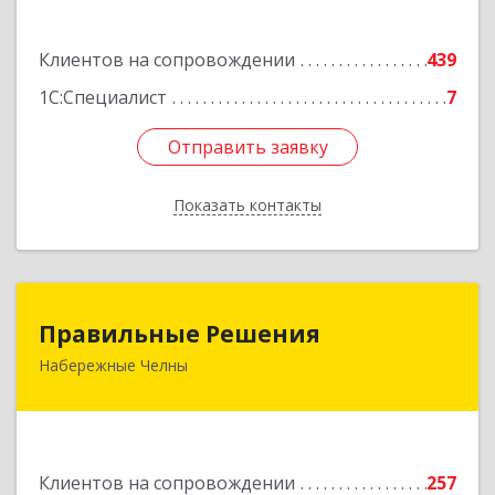
Подробнее
Клиентов на сопровождении
439
1С:Специалист
7
Отправить заявку
Отправить заявку
Показать контакты
Назад
Правильные Решения
Правильные Решения
Набережные Челны
423832, Татарстан Респ, Набережные Челны г,
Дружбы Народов пр-кт, дом № 38А, кв.55
Подробнее
Клиентов на сопровождении
257