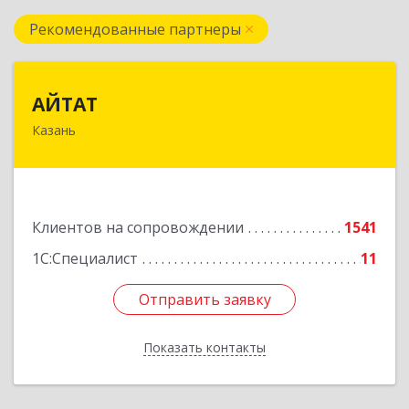
Рекомендованные партнеры
АЙТАТ
АЙТАТ
Казань
420097, Татарстан Респ, г.о. город Казань,
Казань г, Лейтенанта Шмидта ул, дом № 35А,
пом.203
Подробнее
Клиентов на сопровождении
1541
1С:Специалист
11
Отправить заявку
Отправить заявку
Показать контакты
Назад