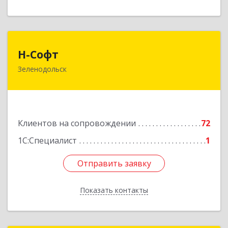
Н-Софт
Н-Софт
Зеленодольск
422521, Татарстан Респ (Татарстан),
Зеленодольский р-н, Зеленодольск г,
Универсиады ул, дом № 1
Подробнее
Клиентов на сопровождении
72
1С:Специалист
1
Отправить заявку
Отправить заявку
Показать контакты
Назад