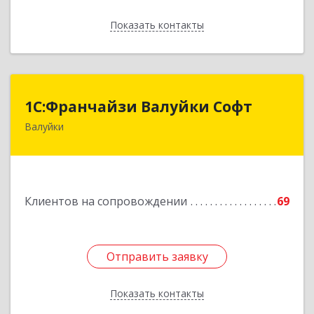
Показать контакты
Назад
1С:Франчайзи Валуйки Софт
1С:Франчайзи Валуйки Софт
Валуйки
309996, Белгородская обл, Валуйки г, Горького,
дом № 21, кв.21
Подробнее
Клиентов на сопровождении
69
Отправить заявку
Отправить заявку
Показать контакты
Назад