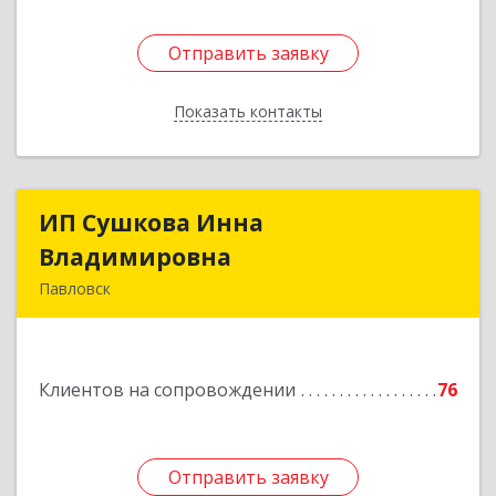
Отправить заявку
Отправить заявку
Показать контакты
Назад
ИП Сушкова Инна
ИП Сушкова Инна
Владимировна
Владимировна
Павловск
396420, Воронежская обл, Павловский р-н,
Павловск г, Цветочная ул, дом № 4/2
Клиентов на сопровождении
76
Подробнее
Отправить заявку
Отправить заявку