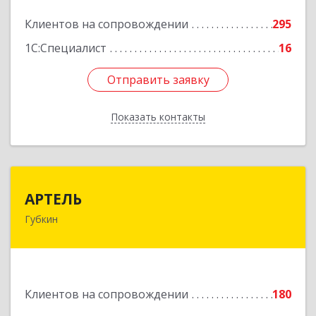
Подробнее
Клиентов на сопровождении
295
1С:Специалист
16
Отправить заявку
Отправить заявку
Показать контакты
Назад
АРТЕЛЬ
АРТЕЛЬ
Губкин
309181, Белгородская обл, Губкинский р-н,
Губкин г, Мира ул, дом № 20, оф.506
Подробнее
Клиентов на сопровождении
180