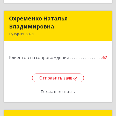
Охременко Наталья
Охременко Наталья
Владимировна
Владимировна
Бутурлиновка
Подробнее
Клиентов на сопровождении
67
Отправить заявку
Отправить заявку
Показать контакты
Назад