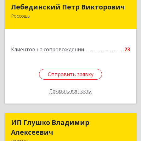
Лебединский Петр Викторович
Лебединский Петр Викторович
Россошь
396650, Воронежская обл., г. Россошь, пер.
Крамского 11
Подробнее
Клиентов на сопровождении
23
Отправить заявку
Отправить заявку
Показать контакты
Назад
ИП Глушко Владимир
ИП Глушко Владимир
Алексеевич
Алексеевич