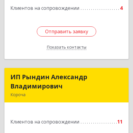
Клиентов на сопровождении
4
Отправить заявку
Отправить заявку
Показать контакты
Назад
ИП Рындин Александр
ИП Рындин Александр
Владимирович
Владимирович
Короча
309 201, Белгородская обл, Корочанский р-н,
Дальняя Игуменка с, Кураковка ул, дом № 76
Клиентов на сопровождении
11
Подробнее