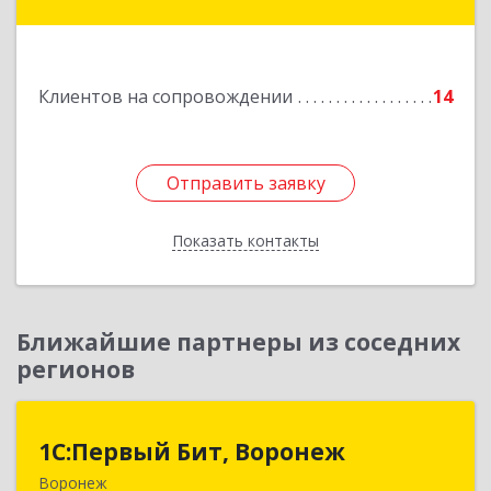
Алексеевка г, Совхозная ул, дом № 23, кв.2
Подробнее
Клиентов на сопровождении
14
Отправить заявку
Отправить заявку
Показать контакты
Назад
Ближайшие партнеры из соседних
регионов
1С:Первый Бит, Воронеж
1С:Первый Бит, Воронеж
Воронеж
394006, Воронежская обл, Воронеж г, 20-летия