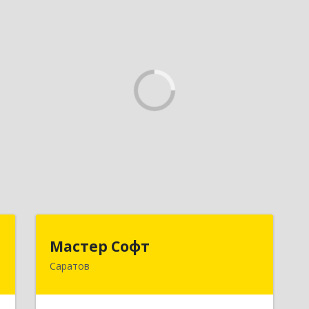
в
Мастер Софт
Мастер Софт
Саратов
,
410012, Саратовская обл, Саратов г,
0
им Вавилова Н.И. ул, дом № 38/114,
кв.628