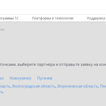
ограммы 1С
Платформа и технологии
Поддержка 
ове
очками, выберите партнёра и отправьте заявку на ко
во
Новоузенск
Пугачев
бласть
,
Волгоградская область
,
Воронежская область
,
Пе
ть