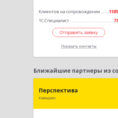
Подробне
Клиентов на сопровождении
158
1С:Специалист
7
Отправить заявку
Отправить заявку
Показать контакты
Назад
Ближайшие партнеры из со
Перспектив
Перспектива
Камышин
403850, Волгоградская обл, Камыши
г, Леонова ул, дом № 2