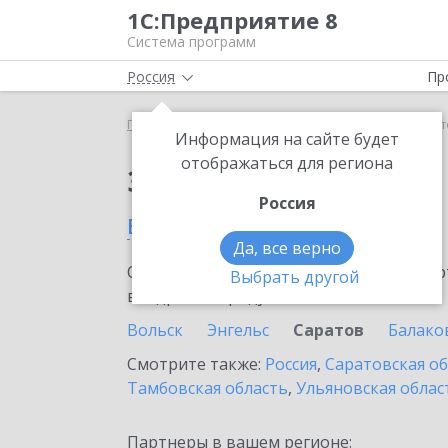
1С:Предприятие 8
Система программ
Россия
Пр
Главная
Сервисы ИТС
1C-UMI
1C-UMI в Сарат
Информация на сайте будет
отображаться для региона
Заказать 1C-UMI
Россия
в Саратове
Да, все верно
Ознакомьтесь с информационными карт
Выбрать другой
внедрение продукта.
Вольск
Энгельс
Саратов
Балако
Смотрите также:
Россия
,
Саратовская о
Тамбовская область
,
Ульяновская облас
Партнеры в вашем регионе: