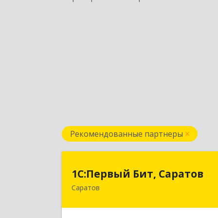
Рекомендованные партнеры
1С:Первый Бит, Сарато
1С:Первый Бит, Саратов
Саратов
410005, Саратовская обл, Саратов г
Астраханская ул, дом № 87, корпус 5