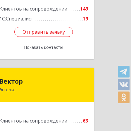
Подробнее
Клиентов на сопровождении
149
1С:Специалист
19
Отправить заявку
Отправить заявку
Показать контакты
Назад
Вектор
Вектор
Энгельс
413107, Саратовская обл, Энгельс г,
Трудовая ул, дом № 12/1, квартира
№216
Подробнее
Клиентов на сопровождении
63