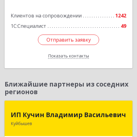
Подробнее
Клиентов на сопровождении
1242
1С:Специалист
49
Отправить заявку
Отправить заявку
Показать контакты
Назад
Ближайшие партнеры из соседних
регионов
ИП Кучин Владимир Васильевич
ИП Кучин Владимир Васильевич
Куйбышев
632387, Новосибирская обл, Куйбышев г,
Тургенева ул, дом № 4