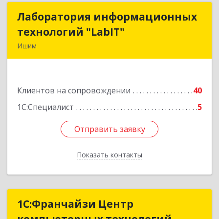
Лаборатория информационных
Лаборатория информационных
технологий "LabIT"
технологий "LabIT"
Ишим
627753, Тюменская обл, Ишимский р-н, Ишим г,
Ф.Энгельса ул, дом № 26
Клиентов на сопровождении
40
Подробнее
1С:Специалист
5
Отправить заявку
Отправить заявку
Показать контакты
Назад
1С:Франчайзи Центр
1С:Франчайзи Центр