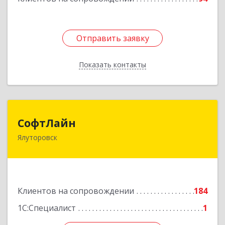
Отправить заявку
Отправить заявку
Показать контакты
Назад
СофтЛайн
СофтЛайн
Ялуторовск
627010, Тюменская обл, Ялуторовский р-н,
Ялуторовск г, Ленина ул, дом № 28
Подробнее
Клиентов на сопровождении
184
1С:Специалист
1