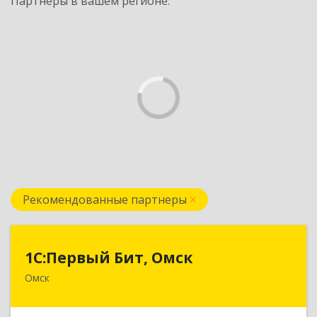
Партнеры в вашем регионе:
Рекомендованные партнеры
1С:Первый Бит, Омск
1С:Первый Бит, Омск
Омск
644099, Омская обл, Омск г, Гагарина ул, дом №
14, оф.208