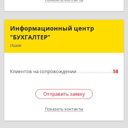
Информационный центр
Информационный центр
"БУХГАЛТЕР"
"БУХГАЛТЕР"
Ишим
627750, Тюменская обл, Ишим г, Советская ул,
дом № 16
Клиентов на сопровождении
58
Подробнее
Отправить заявку
Отправить заявку
Показать контакты
Назад