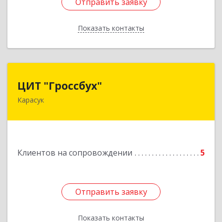
Отправить заявку
Отправить заявку
Показать контакты
Назад
ЦИТ "Гроссбух"
ЦИТ "Гроссбух"
Карасук
632861, Новосибирская обл, Карасукский р-н,
Карасук г, Сорокина ул, дом № 9, оф.3
Подробнее
Клиентов на сопровождении
5
Отправить заявку
Отправить заявку
Показать контакты
Назад