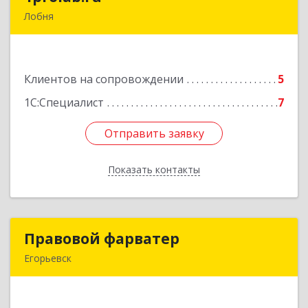
Лобня
141865, Московская обл, Дмитровский р-н,
Некрасовский рп, Школьная ул, дом № 1-65
Клиентов на сопровождении
5
Подробнее
1С:Специалист
7
Отправить заявку
Отправить заявку
Показать контакты
Назад
Правовой фарватер
Правовой фарватер
Егорьевск
Подробнее