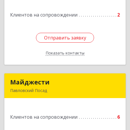
Клиентов на сопровождении
2
Отправить заявку
Отправить заявку
Показать контакты
Назад
Майджести
Майджести
Павловский Посад
142502, Московская обл, Павлово-Посадский р-
н, Павловский Посад г, Южная ул, дом № 22,
кв.59
Клиентов на сопровождении
6
Подробнее