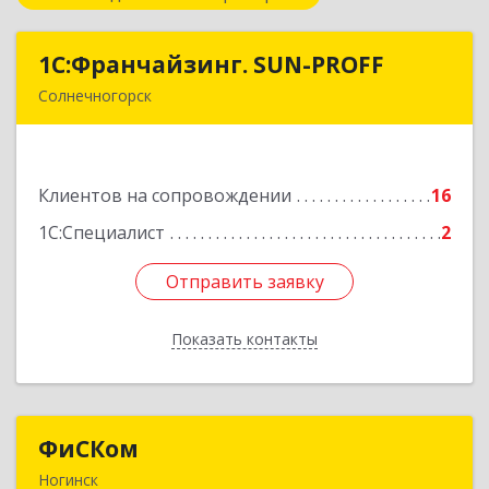
1С:Франчайзинг. SUN-PROFF
1С:Франчайзинг. SUN-PROFF
Солнечногорск
141503, Московская обл, Солнечногорский р-н,
Солнечногорск г, Тамойкина ул, дом № 2, оф.26
Клиентов на сопровождении
16
Подробнее
1С:Специалист
2
Отправить заявку
Отправить заявку
Показать контакты
Назад
ФиСКом
ФиСКом
Ногинск