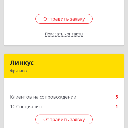
Отправить заявку
Отправить заявку
Показать контакты
Назад
Линкус
Линкус
Фрязино
141191, Московская обл, Фрязино г, Ленина ул,
дом № 37, кв.24
Клиентов на сопровождении
5
Подробнее
1С:Специалист
1
Отправить заявку
Отправить заявку