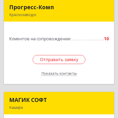
Прогресс-Комп
Прогресс-Комп
Краснозаводск
141321, Московская обл, Сергиево-Посадский
р-н, Краснозаводск г, Новая ул, дом № 8, кв.78
Клиентов на сопровождении
10
Подробнее
Отправить заявку
Отправить заявку
Показать контакты
Назад
МАГИК СОФТ
МАГИК СОФТ
Кашира
Подробнее