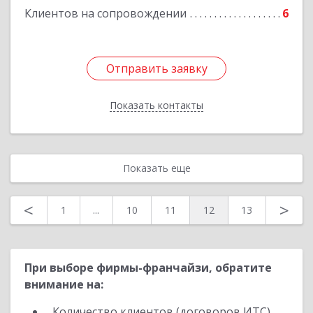
Клиентов на сопровождении
6
Отправить заявку
Отправить заявку
Показать контакты
Назад
Показать еще
<
>
1
...
10
11
12
13
При выборе фирмы-франчайзи, обратите
внимание на:
Количество клиентов (договоров ИТС)