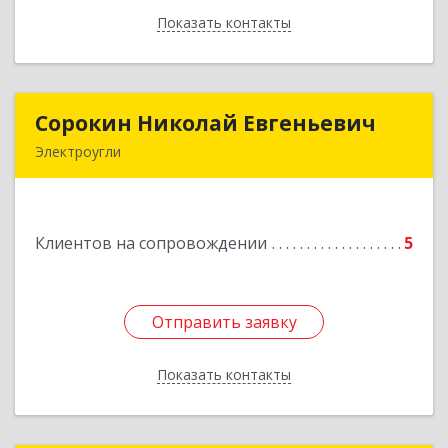
Показать контакты
Назад
Сорокин Николай Евгеньевич
Сорокин Николай Евгеньевич
Электроугли
Подробнее
Клиентов на сопровождении
5
Отправить заявку
Отправить заявку
Показать контакты
Назад