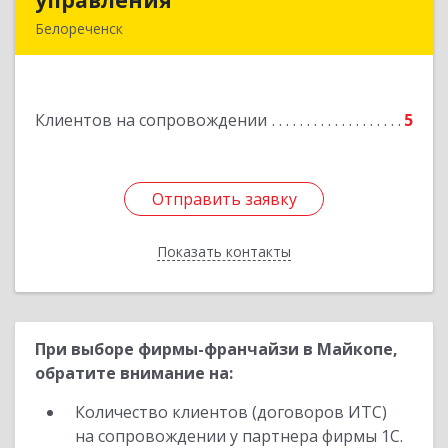
управления
управления
Белореченск
352630, Краснодарский край, Белореченск г,
Луценко ул, дом № 103
Клиентов на сопровождении
5
Подробнее
Отправить заявку
Отправить заявку
Показать контакты
Назад
При выборе фирмы-франчайзи в Майкопе,
обратите внимание на:
Количество клиентов (договоров ИТС)
на сопровождении у партнера фирмы 1С.