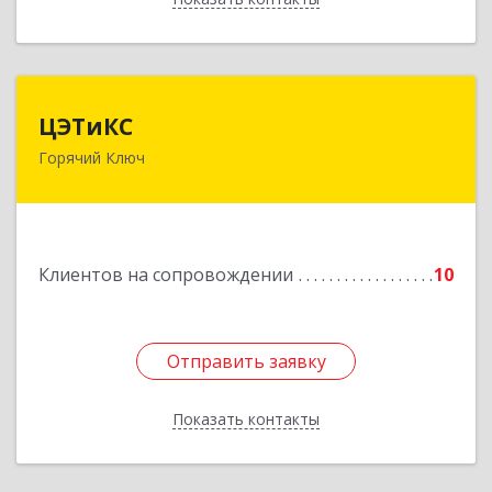
ЦЭТиКС
ЦЭТиКС
Горячий Ключ
353290, Краснодарский край, Горячий Ключ г,
Ленина ул, дом № 208, оф.21
Подробнее
Клиентов на сопровождении
10
Отправить заявку
Отправить заявку
Показать контакты
Назад