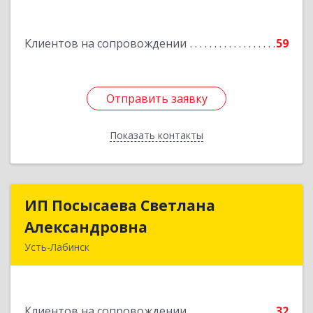
Подробнее
Клиентов на сопровождении
59
Отправить заявку
Отправить заявку
Показать контакты
Назад
ИП Посысаева Светлана
ИП Посысаева Светлана
Александровна
Александровна
Усть-Лабинск
352330, Краснодарский край, Усть-Лабинск г,
Зои Космодемьянской ул, дом № 192
Клиентов на сопровождении
32
Подробнее