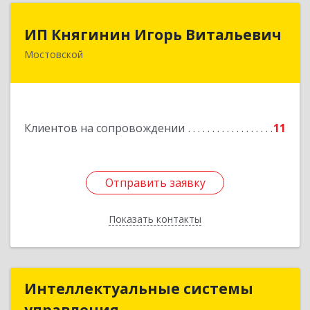
ИП Княгинин Игорь Витальевич
ИП Княгинин Игорь Витальевич
Мостовской
352570, Краснодарский край, Мостовский р-н,
Мостовской пгт, Гоголя ул, дом № 113, кв.3
Подробнее
Клиентов на сопровождении
11
Отправить заявку
Отправить заявку
Показать контакты
Назад
Интеллектуальные системы
Интеллектуальные системы