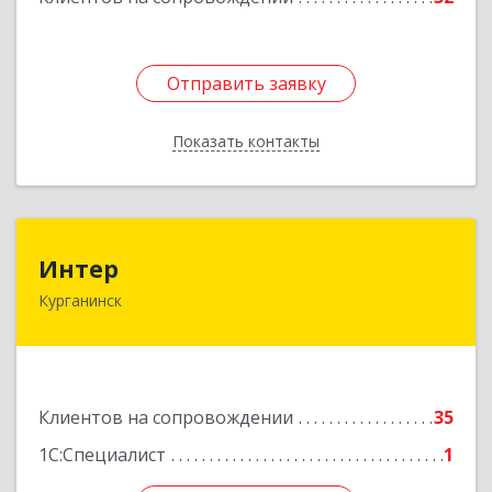
Отправить заявку
Отправить заявку
Показать контакты
Назад
Интер
Интер
Курганинск
352430, Краснодарский край, Курганинск г,
Матросова ул, дом № 151
Подробнее
Клиентов на сопровождении
35
1С:Специалист
1