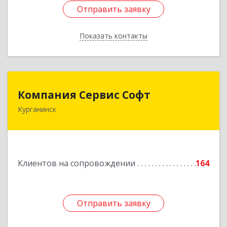
Отправить заявку
Отправить заявку
Показать контакты
Назад
Компания Сервис Софт
Компания Сервис Софт
Курганинск
352430, Краснодарский край, Курганинск г,
Розы Люксембург ул, дом № 333
Подробнее
Клиентов на сопровождении
164
Отправить заявку
Отправить заявку