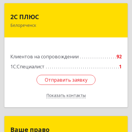
2С ПЛЮС
2С ПЛЮС
Белореченск
352630, Краснодарский край, Белореченский р-
н, Белореченск г, Мира ул, дом № 63
Подробнее
Клиентов на сопровождении
92
1С:Специалист
1
Отправить заявку
Отправить заявку
Показать контакты
Назад
Ваше право
Ваше право