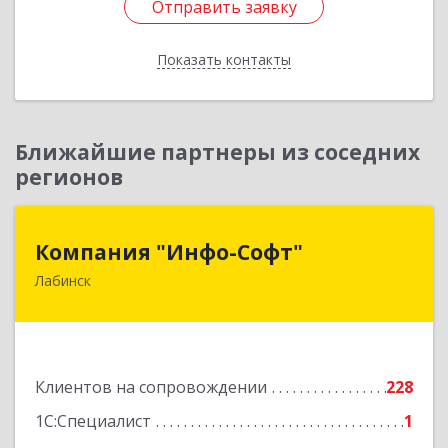
Отправить заявку
Отправить заявку
Показать контакты
Назад
Ближайшие партнеры из соседних
регионов
Компания "Инфо-Софт"
Компания "Инфо-Софт"
Лабинск
352500, Краснодарский край, Лабинский р-н,
Лабинск г, Константинова ул, дом № 72
Подробнее
Клиентов на сопровождении
228
1С:Специалист
1