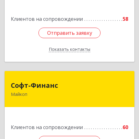
Подробнее
Клиентов на сопровождении
58
Отправить заявку
Отправить заявку
Показать контакты
Назад
Софт-Финанс
Софт-Финанс
Майкоп
385006, Адыгея Респ, Майкоп г, Калинина ул,
дом № 210С
Подробнее
Клиентов на сопровождении
60