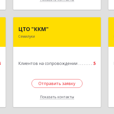
а
ЦТО "ККМ"
ЦТО "ККМ"
Семилуки
0
Подробнее
е
4
Клиентов на сопровождении
5
Отправить заявку
Отправить заявку
Показать контакты
Назад