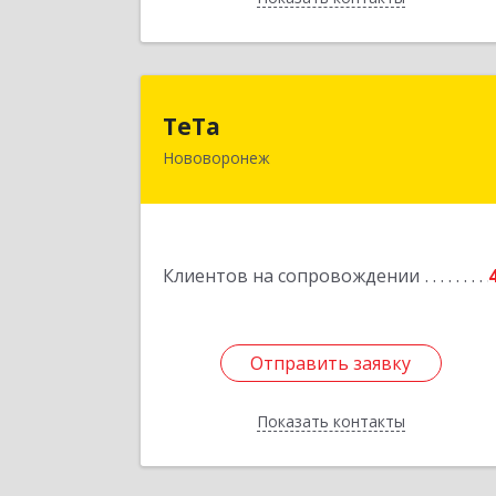
ТеТ
ТеТа
Нововоронеж
396 073, Нововоронеж г, а/я, дом № 3
Подробне
Клиентов на сопровождении
Отправить заявку
Отправить заявку
Показать контакты
Назад