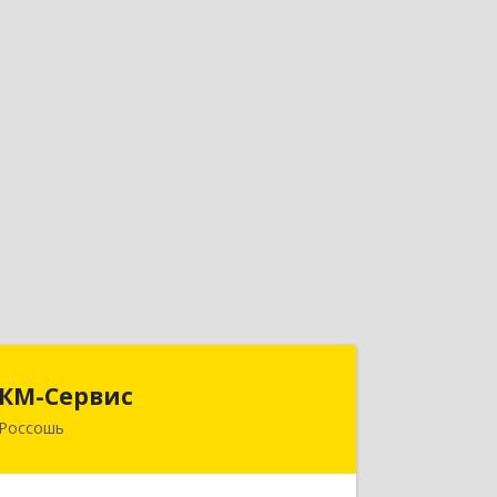
КМ-Сервис
КМ-Сервис
Россошь
396650, Воронежская обл,
Россошанский р-н, Россошь г, Мира
ул, дом № 42,2