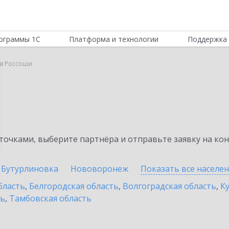
ограммы 1С
Платформа и технологии
Поддержка 
 в Россоши
очками, выберите партнёра и отправьте заявку на ко
Бутурлиновка
Нововоронеж
Показать все населе
бласть
,
Белгородская область
,
Волгоградская область
,
К
ть
,
Тамбовская область