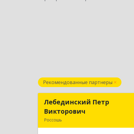
Рекомендованные партнеры
Лебединский Петр
Лебединский Пет
Викторович
Викторови
Россошь
396650, Воронежская обл., г. Россошь
пер. Крамского 1