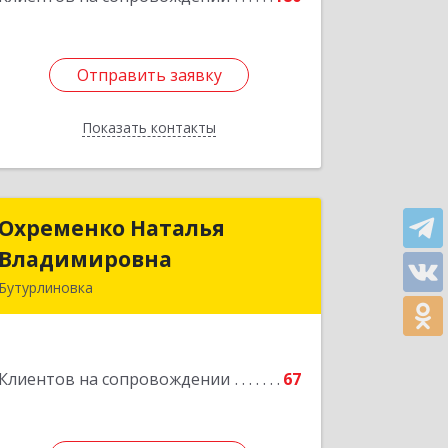
Отправить заявку
Отправить заявку
Показать контакты
Назад
Охременко Наталья
Охременко Наталья
Владимировна
Владимировна
Бутурлиновка
Подробнее
Клиентов на сопровождении
67