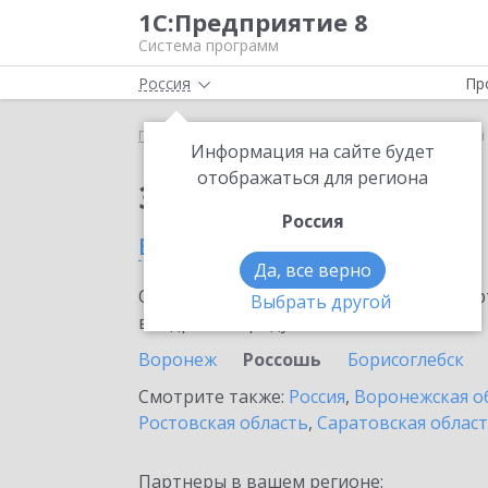
1С:Предприятие 8
Система программ
Россия
Пр
Главная
Сервисы ИТС
1С-Товары
1С-Товары
Информация на сайте будет
отображаться для региона
Заказать 1С-Товары
Россия
в Россоши
Да, все верно
Ознакомьтесь с информационными карт
Выбрать другой
внедрение продукта.
Воронеж
Россошь
Борисоглебск
Смотрите также:
Россия
,
Воронежская о
Ростовская область
,
Саратовская облас
Партнеры в вашем регионе: