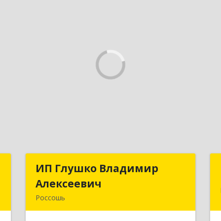
р
ИП Глушко Владимир
ИП Глушко Владимир
ч
Алексеевич
Алексеевич
Россошь
,
396650, Воронежская обл,
1
Россошанский р-н, Россошь г,ул