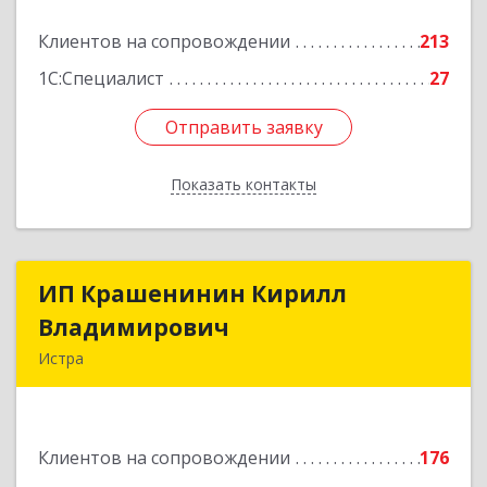
Подробнее
Клиентов на сопровождении
213
1С:Специалист
27
Отправить заявку
Отправить заявку
Показать контакты
Назад
ИП Крашенинин Кирилл
ИП Крашенинин Кирилл
Владимирович
Владимирович
Истра
143500, Московская обл, Истра г, 9
Гвардейской Дивизии ул, дом № 62, корпус В,
кв.68
Клиентов на сопровождении
176
Подробнее