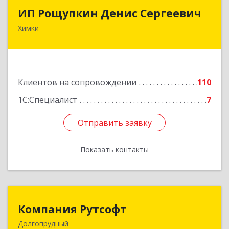
ИП Рощупкин Денис Сергеевич
ИП Рощупкин Денис Сергеевич
Химки
141402, Московская обл, г.о. Химки, Химки г,
Московская ул, дом № 21А, кв.126
Подробнее
Клиентов на сопровождении
110
1С:Специалист
7
Отправить заявку
Отправить заявку
Показать контакты
Назад
Компания Рутсофт
Компания Рутсофт
Долгопрудный
141700, Московская обл, Долгопрудный г,