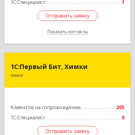
1С:Специалист
1
Отправить заявку
Отправить заявку
Показать контакты
Назад
1С:Первый Бит, Химки
1С:Первый Бит, Химки
Химки
141402, Московская обл, г.о. Химки, Химки г,
Московская ул, дом № 38А, оф.1201
Подробнее
Клиентов на сопровождении
205
1С:Специалист
9
Отправить заявку
Отправить заявку