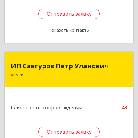
Отправить заявку
Отправить заявку
Показать контакты
Назад
ИП Савгуров Петр Уланович
ИП Савгуров Петр Уланович
Химки
141407, Московская обл, Химки г, Молодежная
ул, дом № 68, кв.443
Подробнее
Клиентов на сопровождении
43
Отправить заявку
Отправить заявку