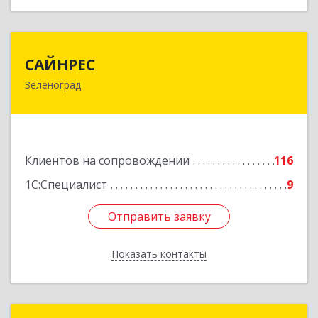
САЙНРЕС
САЙНРЕС
Зеленоград
124365, Москва г, Зеленоград г, корпус 2307А,
кв.37
Подробнее
Клиентов на сопровождении
116
1С:Специалист
9
Отправить заявку
Отправить заявку
Показать контакты
Назад