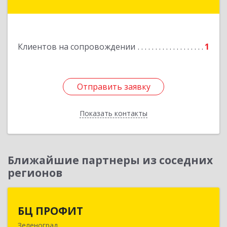
Нахабино рп, Красноармейская ул, дом № 60,
кв.8
Подробнее
Клиентов на сопровождении
1
Отправить заявку
Отправить заявку
Показать контакты
Назад
Ближайшие партнеры из соседних
регионов
БЦ ПРОФИТ
БЦ ПРОФИТ
Зеленоград