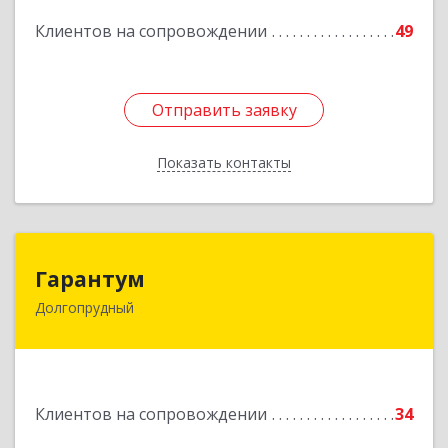
Подробнее
Клиентов на сопровождении
49
Отправить заявку
Отправить заявку
Показать контакты
Назад
Гарантум
Гарантум
Долгопрудный
141707, Московская обл, Долгопрудный г,
Заводская ул, дом № 7
Подробнее
Клиентов на сопровождении
34