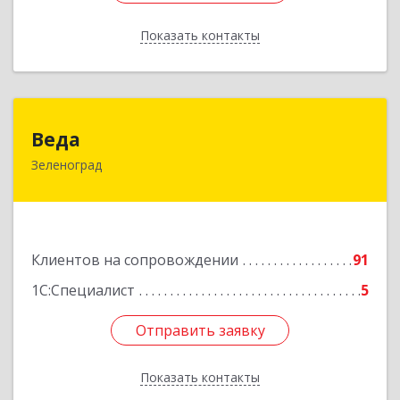
Показать контакты
Назад
Веда
Веда
Зеленоград
124683, Москва г, Зеленоград г, корпус 1504,
н.п.II
Подробнее
Клиентов на сопровождении
91
1С:Специалист
5
Отправить заявку
Отправить заявку
Показать контакты
Назад