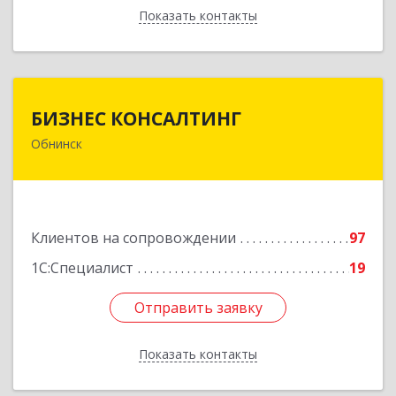
Показать контакты
Назад
БИЗНЕС КОНСАЛТИНГ
БИЗНЕС КОНСАЛТИНГ
Обнинск
249032, Калужская обл, Обнинск г, Курчатова ул,
дом № 27/2, пом.281
Подробнее
Клиентов на сопровождении
97
1С:Специалист
19
Отправить заявку
Отправить заявку
Показать контакты
Назад