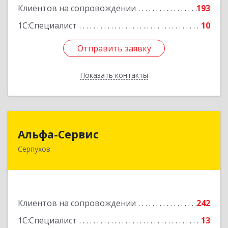
Клиентов на сопровождении
193
1С:Специалист
10
Отправить заявку
Отправить заявку
Показать контакты
Назад
Альфа-Сервис
Альфа-Сервис
Серпухов
142200, Московская обл, Серпухов г,
Красноармейская ул, дом № 35/60
Подробнее
Клиентов на сопровождении
242
1С:Специалист
13