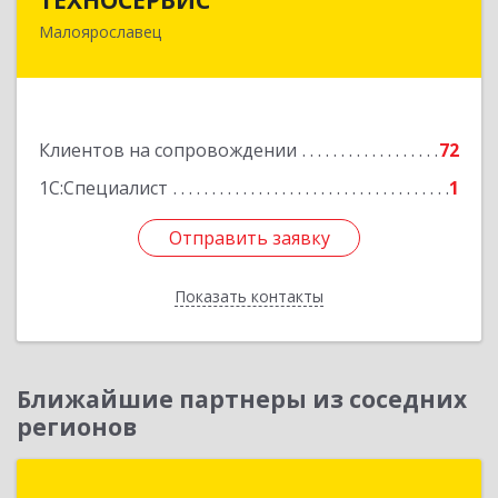
Малоярославец
249094, Калужская обл, Малоярославецкий р-н,
Малоярославец г, Зеленая ул, дом № 2а
Подробнее
Клиентов на сопровождении
72
1С:Специалист
1
Отправить заявку
Отправить заявку
Показать контакты
Назад
Ближайшие партнеры из соседних
регионов
БАЛАНС