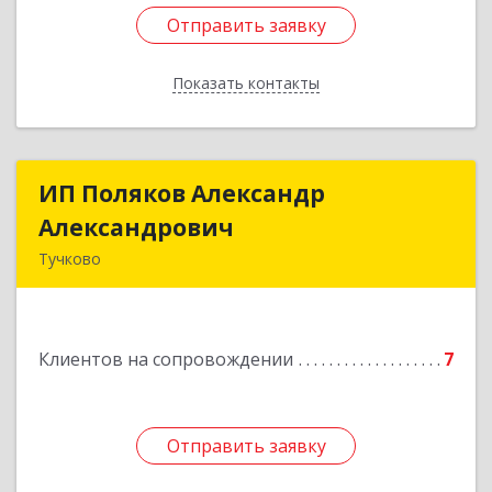
Отправить заявку
Отправить заявку
Показать контакты
Назад
ИП Поляков Александр
ИП Поляков Александр
Александрович
Александрович
Тучково
143160, Московская обл., Рузский р-н,
Дорохово п., Московская ул., д.9
Клиентов на сопровождении
7
Подробнее
Отправить заявку
Отправить заявку