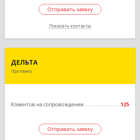
Отправить заявку
Отправить заявку
Показать контакты
Назад
ДЕЛЬТА
ДЕЛЬТА
Протвино
142281, Московская обл, Протвино г,
Кременковское ш, дом № 9А
Подробнее
Клиентов на сопровождении
125
Отправить заявку
Отправить заявку