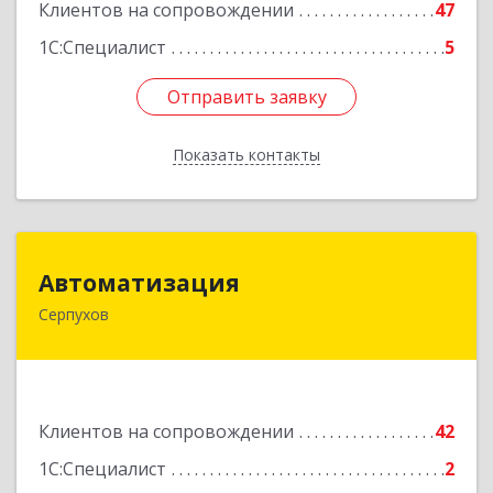
Клиентов на сопровождении
47
1С:Специалист
5
Отправить заявку
Отправить заявку
Показать контакты
Назад
Автоматизация
Автоматизация
Серпухов
142205, Московская обл, Серпухов г,
Комсомольская ул, дом № 4а, кв.136
Подробнее
Клиентов на сопровождении
42
1С:Специалист
2