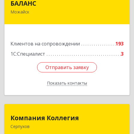
БАЛАНС
Можайск
143200, Московская обл, Можайский р-н,
Можайск г, Переяслав-Хмельницкого ул, дом №
36, оф.5
Подробнее
Клиентов на сопровождении
193
1С:Специалист
3
Отправить заявку
Отправить заявку
Показать контакты
Назад
Компания Коллегия
Компания Коллегия
Серпухов
142211, Московская обл, Серпухов г, Оборонная