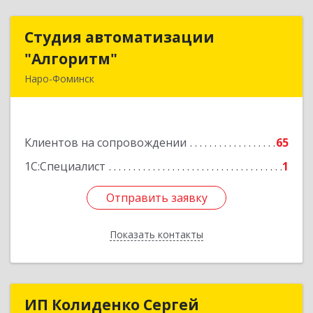
Студия автоматизации
Студия автоматизации
"Алгоритм"
"Алгоритм"
Наро-Фоминск
143306, Московская обл, г.о. Наро-Фоминский,
Наро-Фоминск г, Латышская ул, дом № 13А,
пом.4
Клиентов на сопровождении
65
Подробнее
1С:Специалист
1
Отправить заявку
Отправить заявку
Показать контакты
Назад
ИП Колиденко Сергей
ИП Колиденко Сергей