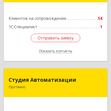
Подробнее
Клиентов на сопровождении
54
1С:Специалист
1
Отправить заявку
Отправить заявку
Показать контакты
Назад
Студия Автоматизации
Студия Автоматизации
Протвино
142281, Московская обл, Протвино г, Ленина
ул, дом № 39, оф.8
Подробнее