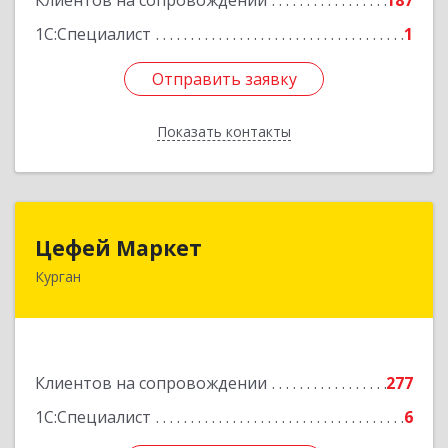
Клиентов на сопровождении
187
1С:Специалист
1
Отправить заявку
Отправить заявку
Показать контакты
Назад
Цефей Маркет
Цефей Маркет
Курган
640002, Курганская обл, Курган г, М.Горького
ул, дом № 35/1
Подробнее
Клиентов на сопровождении
277
1С:Специалист
6