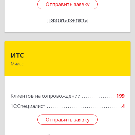
Отправить заявку
Отправить заявку
Показать контакты
Назад
ИТС
ИТС
Миасс
456300, Челябинская обл, Миасс г, Романенко
ул, дом № 50б
Подробнее
Клиентов на сопровождении
199
1С:Специалист
4
Отправить заявку
Отправить заявку