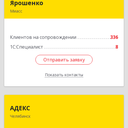
Ярошенко
Ярошенко
Миасс
456300, Челябинская обл, Миасс г, Романенко
ул, дом № 97
Клиентов на сопровождении
336
Подробнее
1С:Специалист
8
Отправить заявку
Отправить заявку
Показать контакты
Назад
АДЕКС
АДЕКС
Челябинск
454080, Челябинская обл, Челябинск г, Смирных
ул, дом № 15А, пом.51