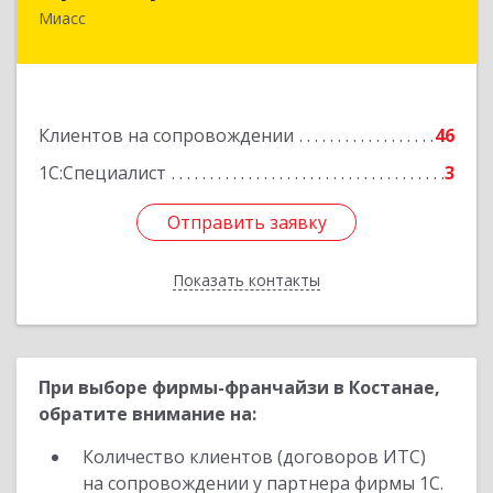
Миасс
456318, Челябинская обл, Миасс г, Жуковского
ул, дом № 8, кв.61
Подробнее
Клиентов на сопровождении
46
1С:Специалист
3
Отправить заявку
Отправить заявку
Показать контакты
Назад
При выборе фирмы-франчайзи в Костанае,
обратите внимание на:
Количество клиентов (договоров ИТС)
на сопровождении у партнера фирмы 1С.