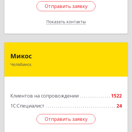
Отправить заявку
Отправить заявку
Показать контакты
Назад
Микос
Микос
Челябинск
454126, Челябинская обл, Челябинск г,
Энтузиастов ул, дом № 28, корпус А, этаж 1
Подробнее
Клиентов на сопровождении
1522
1С:Специалист
24
Отправить заявку
Отправить заявку