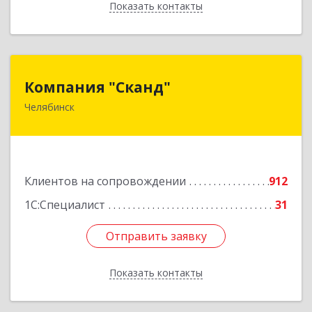
Показать контакты
Назад
Компания "Сканд"
Компания "Сканд"
Челябинск
454091, Челябинская обл, Челябинск г,
Революции пл, дом № 7, оф.1.16
Подробнее
Клиентов на сопровождении
912
1С:Специалист
31
Отправить заявку
Отправить заявку
Показать контакты
Назад