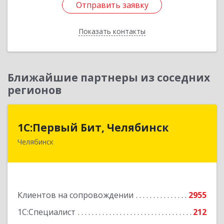
Отправить заявку
Отправить заявку
Показать контакты
Назад
Ближайшие партнеры из соседних
регионов
1С:Первый Бит, Челябинск
1С:Первый Бит, Челябинск
Челябинск
454084, Челябинская обл, Челябинск г,
Каслинская ул, дом № 77, оф.109
Подробнее
Клиентов на сопровождении
2955
1С:Специалист
212