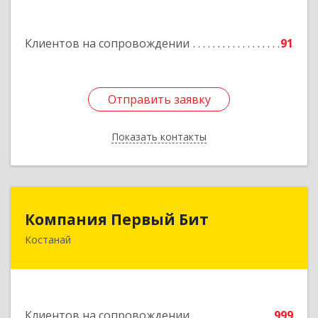
Подробнее
Клиентов на сопровождении
91
Отправить заявку
Отправить заявку
Показать контакты
Назад
Компания Первый Бит
Компания Первый Бит
Костанай
Республика Казахстан, г. Костанай, Аль-Фараби,
111/а, БЦ Парус, к. 302
Подробнее
Клиентов на сопровождении
999