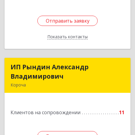
Отправить заявку
Отправить заявку
Показать контакты
Назад
ИП Рындин Александр
ИП Рындин Александр
Владимирович
Владимирович
Короча
309 201, Белгородская обл, Корочанский р-н,
Дальняя Игуменка с, Кураковка ул, дом № 76
Клиентов на сопровождении
11
Подробнее