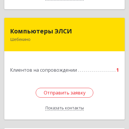
Компьютеры ЭЛСИ
Компьютеры ЭЛСИ
Шебекино
309290, Белгородская обл, Шебекино,
ул.Ленина , д.12
Подробнее
Клиентов на сопровождении
1
Отправить заявку
Отправить заявку
Показать контакты
Назад