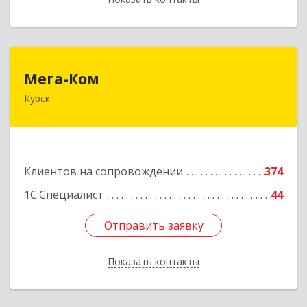
Мега-Ком
Мега-Ком
Курск
305001, Курская обл, Курск г, Красной Армии ул,
дом № 23 А
Подробнее
Клиентов на сопровождении
374
1С:Специалист
44
Отправить заявку
Отправить заявку
Показать контакты
Назад