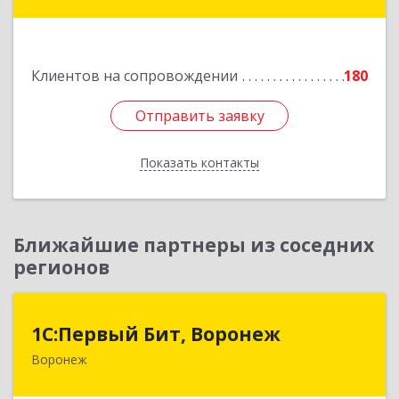
Губкин г, Мира ул, дом № 20, оф.506
Подробнее
Клиентов на сопровождении
180
Отправить заявку
Отправить заявку
Показать контакты
Назад
Ближайшие партнеры из соседних
регионов
1С:Первый Бит, Воронеж
1С:Первый Бит, Воронеж
Воронеж
394006, Воронежская обл, Воронеж г, 20-летия
Октября ул, дом № 119, оф.711