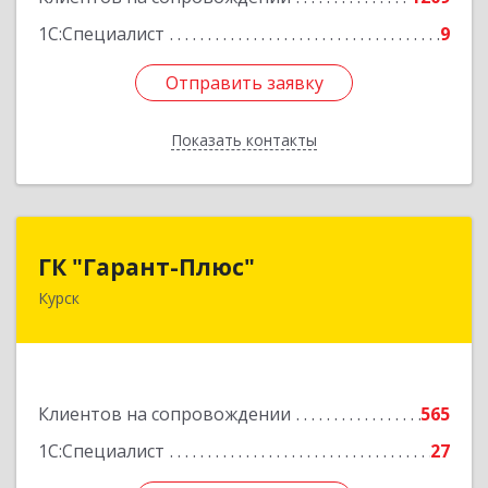
1С:Специалист
9
Отправить заявку
Отправить заявку
Показать контакты
Назад
ГК "Гарант-Плюс"
ГК "Гарант-Плюс"
Курск
305035, Курская обл, Курск г, Овечкина ул, дом
№ 14, пом.1
Подробнее
Клиентов на сопровождении
565
1С:Специалист
27