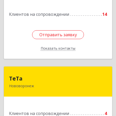
Подробнее
Клиентов на сопровождении
14
Отправить заявку
Отправить заявку
Показать контакты
Назад
ТеТа
ТеТа
Нововоронеж
396 073, Нововоронеж г, а/я, дом № 30
Подробнее
Клиентов на сопровождении
4