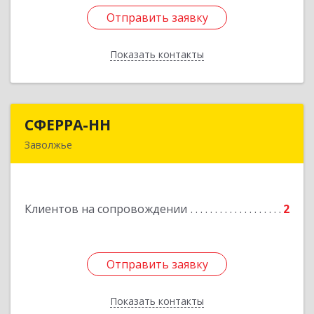
Отправить заявку
Отправить заявку
Показать контакты
Назад
СФЕРРА-НН
СФЕРРА-НН
Заволжье
Подробнее
Клиентов на сопровождении
2
Отправить заявку
Отправить заявку
Показать контакты
Назад