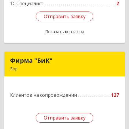
1С:Специалист
2
Отправить заявку
Отправить заявку
Показать контакты
Назад
Фирма "БиК"
Фирма "БиК"
Бор
606440, Нижегородская обл, Бор г, Советская
ул, дом № 11
Клиентов на сопровождении
127
Подробнее
Отправить заявку
Отправить заявку