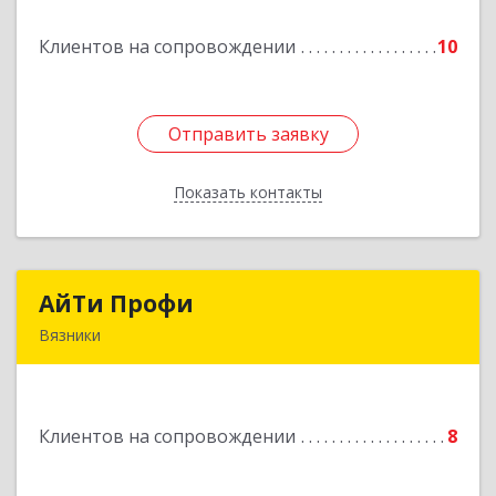
Клиентов на сопровождении
10
Отправить заявку
Отправить заявку
Показать контакты
Назад
АйТи Профи
АйТи Профи
Вязники
Подробнее
Клиентов на сопровождении
8