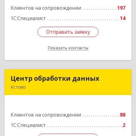
Клиентов на сопровождении
197
Подробнее
1С:Специалист
14
Отправить заявку
Отправить заявку
Показать контакты
Назад
Центр обработки данных
Центр обработки данных
Кстово
607650, Нижегородская обл, Кстово г, Победы
пр-кт, дом № 14
Клиентов на сопровождении
88
Подробнее
1С:Специалист
2