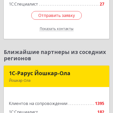
Подробнее
1С:Специалист
27
Отправить заявку
Отправить заявку
Показать контакты
Назад
Ближайшие партнеры из соседних
регионов
1С-Рарус Йошкар-Ола
1С-Рарус Йошкар-Ола
Йошкар-Ола
424004, Марий Эл Респ, Йошкар-Ола г, Волкова
ул, дом № 68
Клиентов на сопровождении
1395
Подробнее
1С:Специалист
182