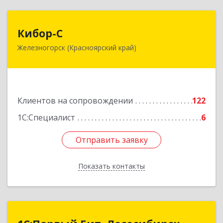
Кибор-С
Кибор-С
Железногорск (Красноярский край)
662973, Красноярский край, Железногорск г,
Белорусская ул, дом № 30 Б, пом.16
Подробнее
Клиентов на сопровождении
122
1С:Специалист
6
Отправить заявку
Отправить заявку
Показать контакты
Назад
1С:Первый Бит, Лесосибирск