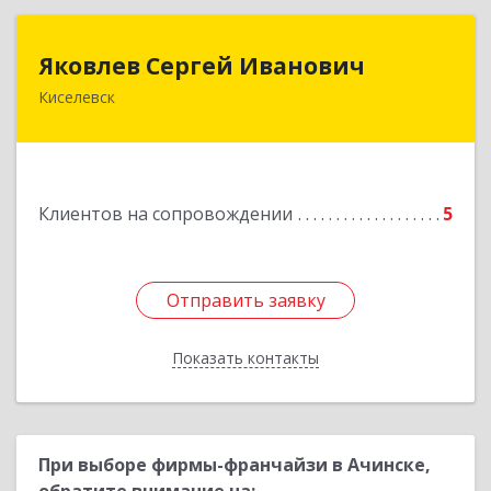
Яковлев Сергей Иванович
Яковлев Сергей Иванович
Киселевск
650002, Кемеровская обл, г.Кемерово, пр-т
Шахтеров, дом № 90, кв.104
Подробнее
Клиентов на сопровождении
5
Отправить заявку
Отправить заявку
Показать контакты
Назад
При выборе фирмы-франчайзи в Ачинске,