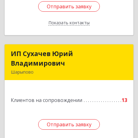
Отправить заявку
Отправить заявку
Показать контакты
Назад
ИП Сухачев Юрий
ИП Сухачев Юрий
Владимирович
Владимирович
Шарыпово
662313, Красноярский край, Шарыпово г,
Пионерный мкр, 27/2, кв.203
Клиентов на сопровождении
13
Подробнее
Отправить заявку
Отправить заявку