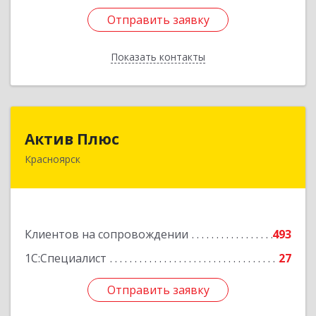
Отправить заявку
Отправить заявку
Показать контакты
Назад
Актив Плюс
Актив Плюс
Красноярск
660017, Красноярский край, Красноярск г,
Обороны ул, дом № 3, оф.220
Подробнее
Клиентов на сопровождении
493
1С:Специалист
27
Отправить заявку
Отправить заявку