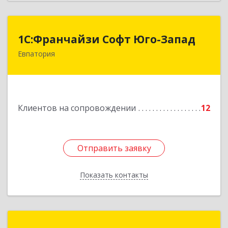
1С:Франчайзи Софт Юго-Запад
1С:Франчайзи Софт Юго-Запад
Евпатория
297407, Крым Респ, Евпатория г, Победы пр-кт,
дом № 13, кв.45
Подробнее
Клиентов на сопровождении
12
Отправить заявку
Отправить заявку
Показать контакты
Назад
Зиядинов Арсен Салединович