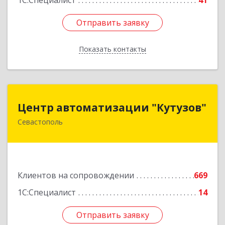
1С:Специалист
41
Отправить заявку
Отправить заявку
Показать контакты
Назад
Центр автоматизации "Кутузов"
Центр автоматизации "Кутузов"
Севастополь
299011, Севастополь г, Генерала Петрова ул,
дом № 20, корпус 1, оф.1
Подробнее
Клиентов на сопровождении
669
1С:Специалист
14
Отправить заявку
Отправить заявку