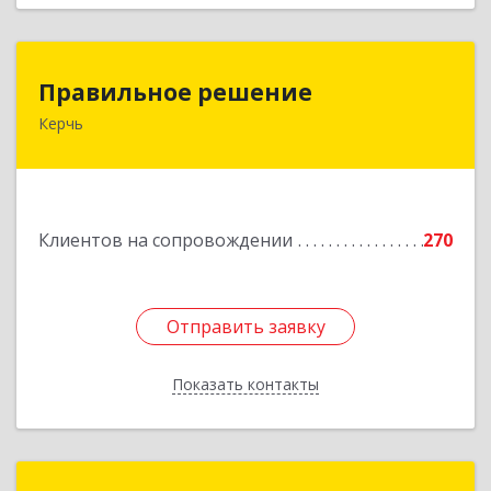
Правильное решение
Правильное решение
Керчь
298330, Крым Респ, Керчь г, Адмиралтейский
проезд, дом № 1
Подробнее
Клиентов на сопровождении
270
Отправить заявку
Отправить заявку
Показать контакты
Назад