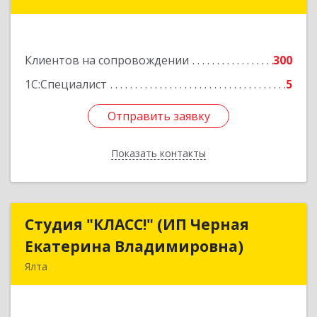
34
Подробнее
Клиентов на сопровождении
300
1С:Специалист
5
Отправить заявку
Отправить заявку
Показать контакты
Назад
Студия "КЛАСС!" (ИП Черная
Студия "КЛАСС!" (ИП Черная
Екатерина Владимировна)
Екатерина Владимировна)
Ялта
98600, г. Ялта, ул. Свердлова, 24
Подробнее