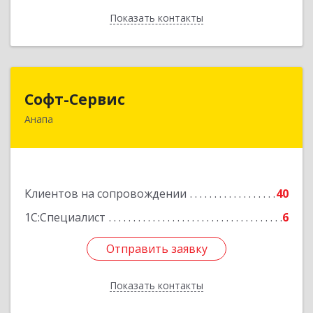
Показать контакты
Назад
Софт-Сервис
Софт-Сервис
Анапа
353440, Краснодарский край, Анапский р-н,
Анапа г, Владимирская ул, дом № 140, кв.93
Подробнее
Клиентов на сопровождении
40
1С:Специалист
6
Отправить заявку
Отправить заявку
Показать контакты
Назад