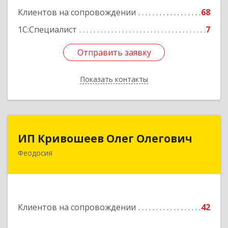
Подробнее
Клиентов на сопровождении
68
1С:Специалист
7
Отправить заявку
Отправить заявку
Показать контакты
Назад
ИП Кривошеев Олег Олегович
ИП Кривошеев Олег Олегович
Феодосия
Подробнее
Клиентов на сопровождении
42