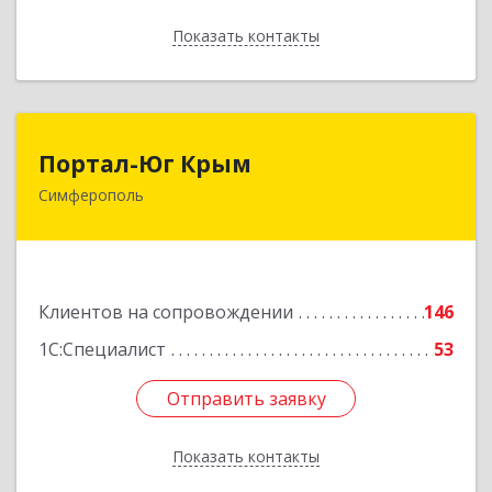
Показать контакты
Назад
Портал-Юг Крым
Портал-Юг Крым
Симферополь
295015, Крым Респ, Симферополь г, Козлова ул,
дом № 27
Подробнее
Клиентов на сопровождении
146
1С:Специалист
53
Отправить заявку
Отправить заявку
Показать контакты
Назад