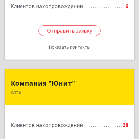
Клиентов на сопровождении
6
Отправить заявку
Отправить заявку
Показать контакты
Назад
Компания "Юнит"
Компания "Юнит"
Ялта
298600, Крым Респ, Ялта г, Васильева ул, дом №
16, оф.400
Подробнее
Клиентов на сопровождении
28