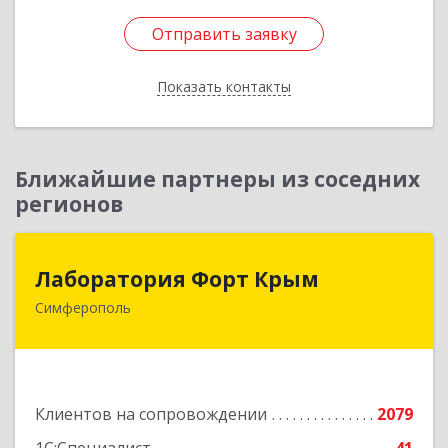
Отправить заявку
Отправить заявку
Показать контакты
Назад
Ближайшие партнеры из соседних
регионов
Лаборатория Форт Крым
Лаборатория Форт Крым
Симферополь
295034, Крым Респ, Симферополь г, Киевская
ул, дом № 79, оф.902
Подробнее
Клиентов на сопровождении
2079