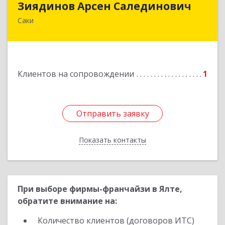
Зиядинов Арсен Салединович
Саки
г.Саки, Интернациональная, 5/2, кв.1
Подробнее
Клиентов на сопровождении
1
Отправить заявку
Отправить заявку
Показать контакты
Назад
При выборе фирмы-франчайзи в Ялте,
обратите внимание на:
Количество клиентов (договоров ИТС)