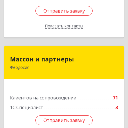
Отправить заявку
Отправить заявку
Показать контакты
Назад
Массон и партнеры
Массон и партнеры
Феодосия
298112, Крым Респ, Феодосия г, Крымская ул,
дом № 31
Подробнее
Клиентов на сопровождении
71
1С:Специалист
3
Отправить заявку
Отправить заявку