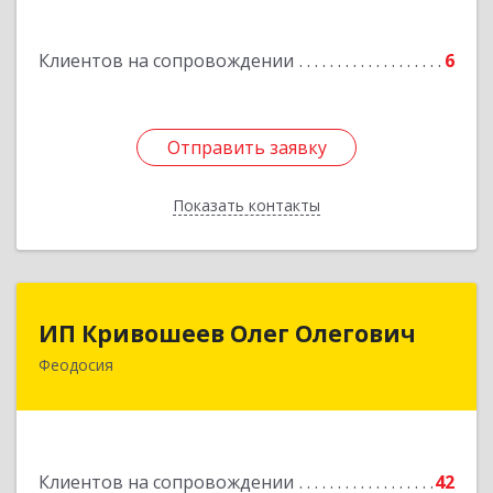
Подробнее
Клиентов на сопровождении
6
Отправить заявку
Отправить заявку
Показать контакты
Назад
ИП Кривошеев Олег Олегович
ИП Кривошеев Олег Олегович
Феодосия
Подробнее
Клиентов на сопровождении
42