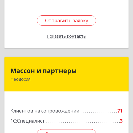
Отправить заявку
Отправить заявку
Показать контакты
Назад
Массон и партнеры
Массон и партнеры
Феодосия
298112, Крым Респ, Феодосия г, Крымская ул,
дом № 31
Подробнее
Клиентов на сопровождении
71
1С:Специалист
3