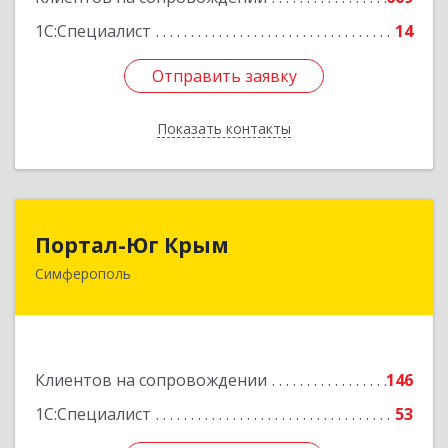
1С:Специалист
14
Отправить заявку
Отправить заявку
Показать контакты
Назад
Портал-Юг Крым
Портал-Юг Крым
Симферополь
295015, Крым Респ, Симферополь г, Козлова ул,
дом № 27
Подробнее
Клиентов на сопровождении
146
1С:Специалист
53