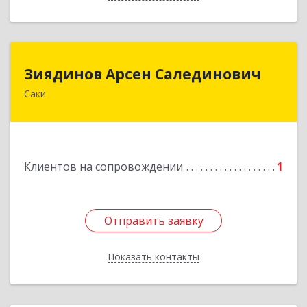
Зиядинов Арсен Салединович
Зиядинов Арсен Салединович
Саки
г.Саки, Интернациональная, 5/2, кв.1
Подробнее
Клиентов на сопровождении
1
Отправить заявку
Отправить заявку
Показать контакты
Назад