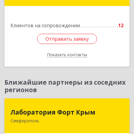
дом № 13, кв.45
Подробнее
Клиентов на сопровождении
12
Отправить заявку
Отправить заявку
Показать контакты
Назад
Ближайшие партнеры из соседних
регионов
Лаборатория Форт Крым
Лаборатория Форт Крым
Симферополь
295034, Крым Респ, Симферополь г, Киевская
ул, дом № 79, оф.902