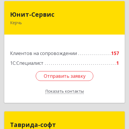
Юнит-Сервис
Юнит-Сервис
Керчь
298300, Крым Респ, Керчь г, Кооперативный
пер, дом № 26
Подробнее
Клиентов на сопровождении
157
1С:Специалист
1
Отправить заявку
Отправить заявку
Показать контакты
Назад
Таврида-софт
Таврида-софт