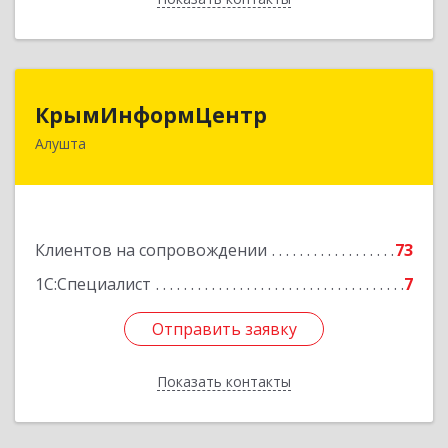
КрымИнформЦентр
КрымИнформЦентр
Алушта
298500, Крым Респ, Алушта г, Горького ул, дом
№ 34А, оф.7
Подробнее
Клиентов на сопровождении
73
1С:Специалист
7
Отправить заявку
Отправить заявку
Показать контакты
Назад