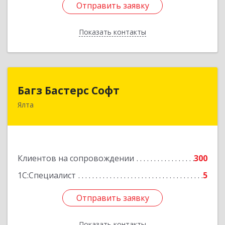
Отправить заявку
Отправить заявку
Показать контакты
Назад
Багз Бастерс Софт
Багз Бастерс Софт
Ялта
298603, Крым Респ, Ялта г, Свердлова ул, дом №
34
Подробнее
Клиентов на сопровождении
300
1С:Специалист
5
Отправить заявку
Отправить заявку
Показать контакты
Назад