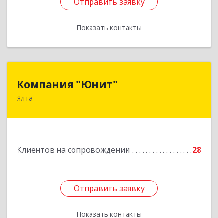
Отправить заявку
Отправить заявку
Показать контакты
Назад
Компания "Юнит"
Компания "Юнит"
Ялта
298600, Крым Респ, Ялта г, Васильева ул, дом №
16, оф.400
Подробнее
Клиентов на сопровождении
28
Отправить заявку
Отправить заявку
Показать контакты
Назад