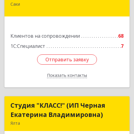
Саки
296574, Крым Респ, м.р-н Сакский с.п.
Новофедоровское, Новофедоровка пгт, 30
Авиаполка ул, дом № 10
Подробнее
Клиентов на сопровождении
68
1С:Специалист
7
Отправить заявку
Отправить заявку
Показать контакты
Назад
Студия "КЛАСС!" (ИП Черная
Студия "КЛАСС!" (ИП Черная
Екатерина Владимировна)
Екатерина Владимировна)
Ялта
98600, г. Ялта, ул. Свердлова, 24